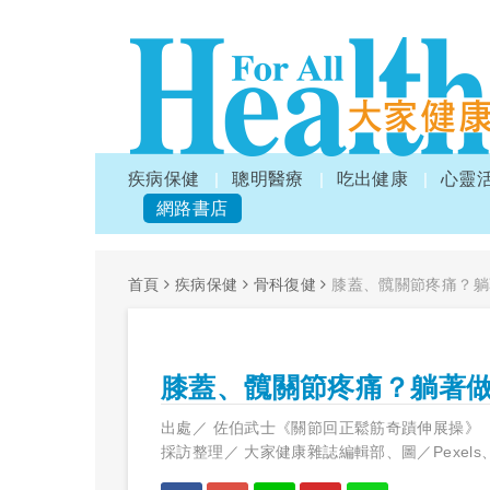
疾病保健
聰明醫療
吃出健康
心靈
網路書店
首頁
疾病保健
骨科復健
膝蓋、髖關節疼痛？躺
膝蓋、髖關節疼痛？躺著
出處／
佐伯武士《關節回正鬆筋奇蹟伸展操
採訪整理／
大家健康雜誌編輯部、圖／Pexel