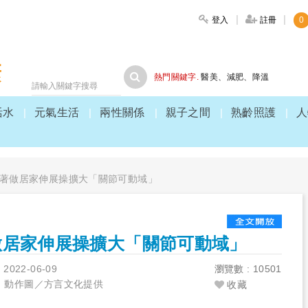
登入
註冊
0
大家健康
熱門關鍵字.
醫美
、
減肥
、
降溫
活水
元氣生活
兩性關係
親子之間
熟齡照護
人
著做居家伸展操擴大「關節可動域」
做居家伸展操擴大「關節可動域」
》
2022-06-09
瀏覽數 : 10501
s、動作圖／方言文化提供
收藏