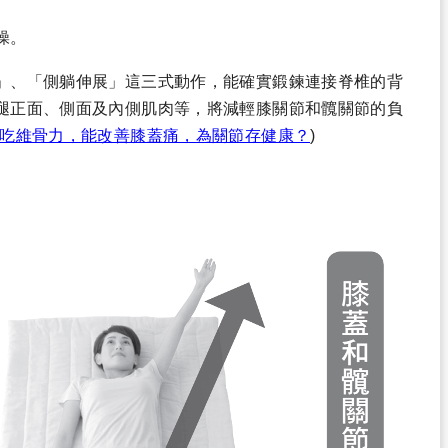
操。
」、「側躺伸展」這三式動作，能確實鍛鍊連接脊椎的背
腿正面、側面及內側肌肉等，將減輕膝關節和髖關節的負
吃維骨力，能改善膝蓋痛，為關節存健康？
)