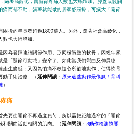
人，隨著高齡化，髖關節疼痛人數也大幅增加。膝蓋或髖關
怕痛而都不動，躺著就能做的居家舒緩操，可擴大「關節
困擾的年長者超過1800萬人。另外，隨著社會高齡化，
人數也大幅增加。
是因為發揮連結關節作用、形同緩衝墊的軟骨，因經年累
就是「關節可動域」變窄了。如此當我們彎曲及伸展膝
撞產生痛感；又因為怕痛不敢隨心所欲地動作，使得軟骨
要動手術治療。
（
延伸閱讀
：
原來這些動作最傷膝！骨科
鍵
）
與疼痛
首先要使關節不再過度負荷，所以需把距離過窄的「關節
鍊和關節活動相關的肌肉。
（
延伸閱讀
：
3動作檢測髖關