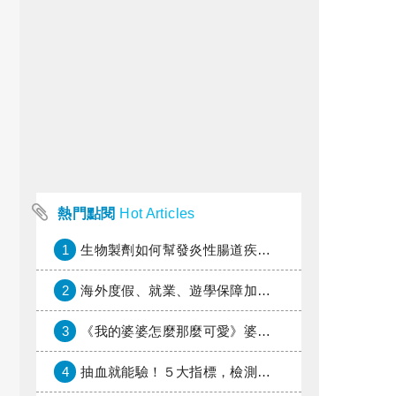
熱門點閱
Hot Articles
1
生物製劑如何幫發炎性腸道疾病患者抗潰瘍？治療進展與健保給付困境一次看
2
海外度假、就業、遊學保障加倍，富邦產險「一期逐夢」專案加碼遠距醫療與緊急救援
3
《我的婆婆怎麼那麼可愛》婆婆希望媳婦放棄領取已故兒子身故理賠金，可以這樣做嗎？
4
抽血就能驗！５大指標，檢測身體是否發炎