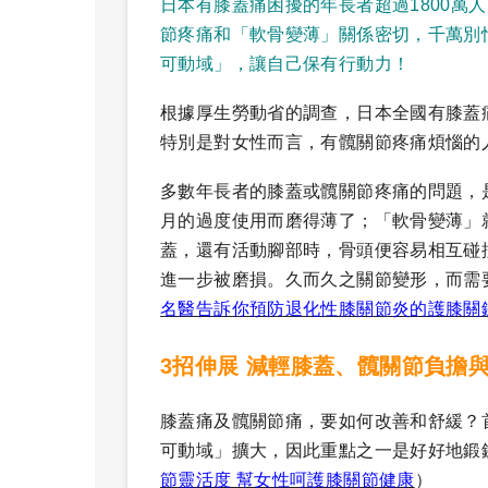
日本有膝蓋痛困擾的年長者超過1800萬
節疼痛和「軟骨變薄」關係密切，千萬別
可動域」，讓自己保有行動力！
根據厚生勞動省的調查，日本全國有膝蓋痛
特別是對女性而言，有髖關節疼痛煩惱的
多數年長者的膝蓋或髖關節疼痛的問題，
月的過度使用而磨得薄了；「軟骨變薄」
蓋，還有活動腳部時，骨頭便容易相互碰
進一步被磨損。久而久之關節變形，而需
名醫告訴你預防退化性膝關節炎的護膝關
3招伸展 減輕膝蓋、髖關節負擔
膝蓋痛及髖關節痛，要如何改善和舒緩？
可動域」擴大，因此重點之一是好好地鍛
節靈活度 幫女性呵護膝關節健康
）