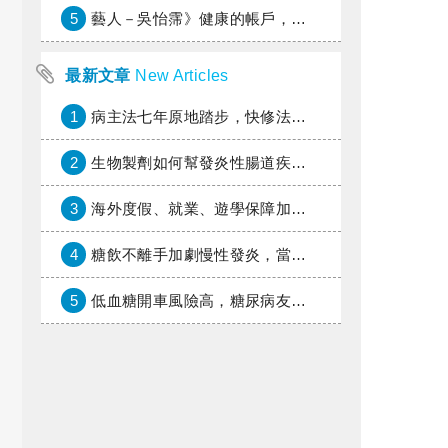
5
藝人－吳怡霈》健康的帳戶，年輕時別提光
最新文章
New Articles
1
病主法七年原地踏步，快修法讓病人自主決定善終
2
生物製劑如何幫發炎性腸道疾病患者抗潰瘍？治療進展與健保給付困境一次看
3
海外度假、就業、遊學保障加倍，富邦產險「一期逐夢」專案加碼遠距醫療與緊急救援
4
糖飲不離手加劇慢性發炎，當心老化與慢性病提早報到
5
低血糖開車風險高，糖尿病友上路必學的安全守則