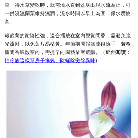
草，待水草變乾時，就需澆水直到盆底出現水流為止，可
一併澆濕蘭葉維持濕潤，澆水時間以早上為宜，保水度較
高。
報歲蘭的耐陰性強，適合擺放在室內觀賞聞香，需避免強
光照射，以免葉片易枯黃。年節期間報歲蘭很搶手，若希
望蘭香飄散室內，需提早向園藝業者選購。
（
延伸閱讀：
怕冷族這樣幫房子換氣、除蟎除黴除異味
)