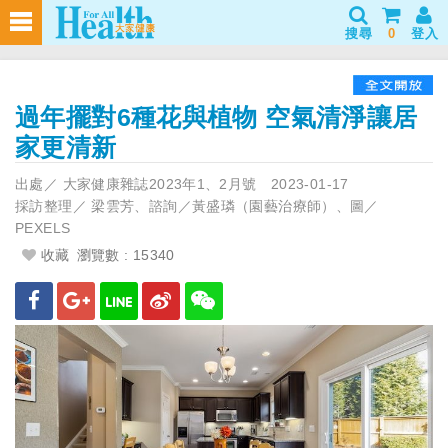
搜尋
0
登入
過年擺對6種花與植物 空氣清淨讓居
家更清新
出處／
大家健康雜誌2023年1、2月號
2023-01-17
採訪整理／
梁雲芳、諮詢／黃盛璘（園藝治療師）、圖／
PEXELS
收藏
瀏覽數 : 15340