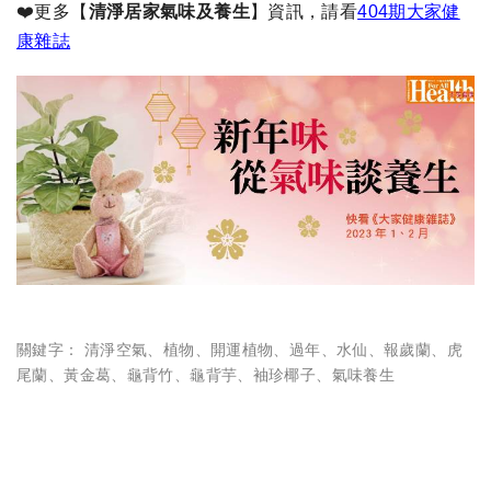
❤️更多【
清淨居家氣味及養生
】資訊，請看
404期大家健
康雜誌
關鍵字：
清淨空氣
、
植物
、
開運植物
、
過年
、
水仙
、
報歲蘭
、
虎
尾蘭
、
黃金葛
、
龜背竹
、
龜背芋
、
袖珍椰子
、
氣味養生