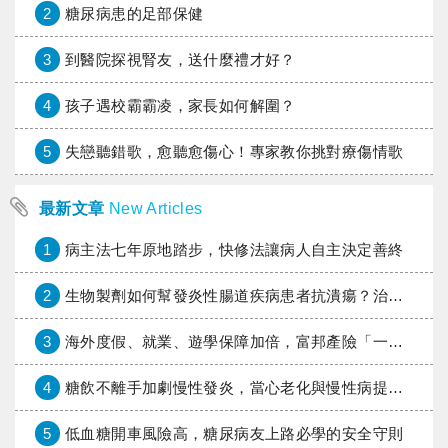
2
糖尿病患的足部保健
3
到醫院探視腎友，送什麼禮才好？
4
孩子遇校霸霸凌，家長如何解圍？
5
失戀聽錯歌，愈聽愈傷心！專家教你挑對療傷情歌
最新文章
New Articles
1
病主法七年原地踏步，快修法讓病人自主決定善終
2
生物製劑如何幫發炎性腸道疾病患者抗潰瘍？治療進展與健保給付困境一次看
3
海外度假、就業、遊學保障加倍，富邦產險「一期逐夢」專案加碼遠距醫療與緊急救援
4
糖飲不離手加劇慢性發炎，當心老化與慢性病提早報到
5
低血糖開車風險高，糖尿病友上路必學的安全守則