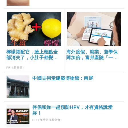
檸檬搭配它，臉上斑點全
海外度假、就業、遊學保
部消失了，小肚子都變平
障加倍，富邦產險「一期
坦了
逐夢」專案加碼遠距醫療
PR（新素簡）
與緊急救援
中國古祠堂建築博物館：南屏
伴侶和妳一起預防HPV，才有資格說愛
妳！
PR（台灣癌症基金會）