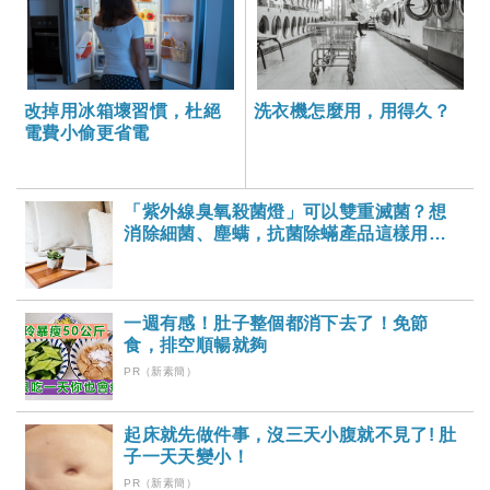
改掉用冰箱壞習慣，杜絕
洗衣機怎麼用，用得久？
電費小偷更省電
「紫外線臭氧殺菌燈」可以雙重滅菌？想
消除細菌、塵螨，抗菌除蟎產品這樣用才
有效！
一週有感！肚子整個都消下去了！免節
食，排空順暢就夠
PR（新素簡）
起床就先做件事，沒三天小腹就不見了! 肚
子一天天變小！
PR（新素簡）