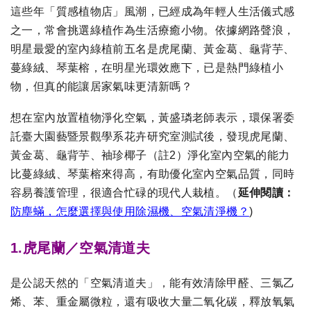
這些年「質感植物店」風潮，已經成為年輕人生活儀式感
之一，常會挑選綠植作為生活療癒小物。依據網路聲浪，
明星最愛的室內綠植前五名是虎尾蘭、黃金葛、龜背芋、
蔓綠絨、琴葉榕，在明星光環效應下，已是熱門綠植小
物，但真的能讓居家氣味更清新嗎？
想在室內放置植物淨化空氣，黃盛璘老師表示，環保署委
託臺大園藝暨景觀學系花卉研究室測試後，發現虎尾蘭、
黃金葛、龜背芋、袖珍椰子（註2）淨化室內空氣的能力
比蔓綠絨、琴葉榕來得高，有助優化室內空氣品質，同時
容易養護管理，很適合忙碌的現代人栽植。
（
延伸閱讀：
防塵蟎，怎麼選擇與使用除濕機、空氣清淨機？
)
1.虎尾蘭／空氣清道夫
是公認天然的「空氣清道夫」，能有效清除甲醛、三氯乙
烯、苯、重金屬微粒，還有吸收大量二氧化碳，釋放氧氣