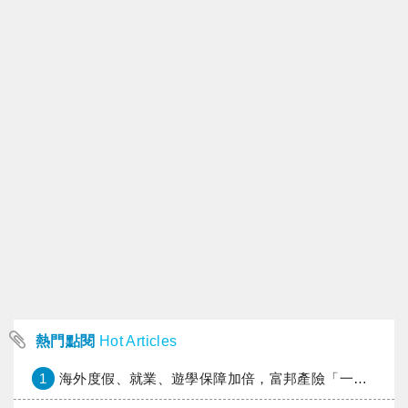
熱門點閱
Hot Articles
1
海外度假、就業、遊學保障加倍，富邦產險「一期逐夢」專案加碼遠距醫療與緊急救援