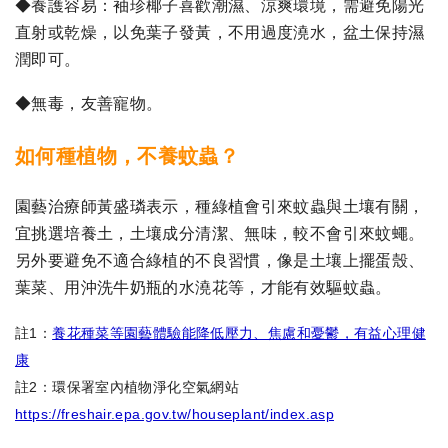
◆養護容易：袖珍椰子喜歡潮濕、涼爽環境，需避免陽光
直射或乾燥，以免葉子發黃，不用過度澆水，盆土保持濕
潤即可。
◆無毒，友善寵物。
如何種植物，不養蚊蟲？
園藝治療師黃盛璘表示，種綠植會引來蚊蟲與土壤有關，
宜挑選培養土，土壤成分清潔、無味，較不會引來蚊蠅。
另外要避免不適合綠植的不良習慣，像是土壤上擺蛋殼、
葉菜、用沖洗牛奶瓶的水澆花等，才能有效驅蚊蟲。
註1：
養花種菜等園藝體驗能降低壓力、焦慮和憂鬱，有益心理健
康
註2：環保署室內植物淨化空氣網站
https://freshair.epa.gov.tw/houseplant/index.asp