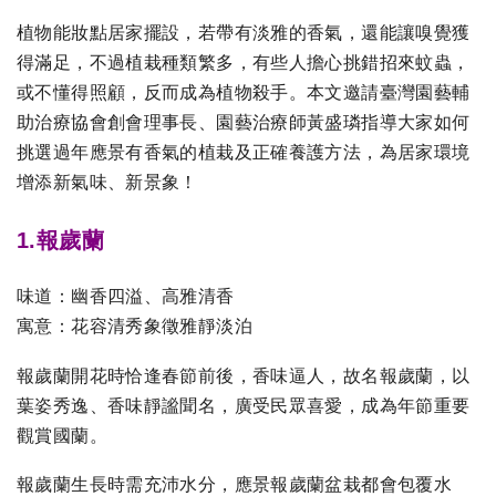
植物能妝點居家擺設，若帶有淡雅的香氣，還能讓嗅覺獲
得滿足，不過植栽種類繁多，有些人擔心挑錯招來蚊蟲，
或不懂得照顧，反而成為植物殺手。本文邀請臺灣園藝輔
助治療協會創會理事長、園藝治療師黃盛璘指導大家如何
挑選過年應景有香氣的植栽及正確養護方法，為居家環境
增添新氣味、新景象！
1.報歲蘭
味道：幽香四溢、高雅清香
寓意：花容清秀象徵雅靜淡泊
報歲蘭開花時恰逢春節前後，香味逼人，故名報歲蘭，以
葉姿秀逸、香味靜謐聞名，廣受民眾喜愛，成為年節重要
觀賞國蘭。
報歲蘭生長時需充沛水分，應景報歲蘭盆栽都會包覆水