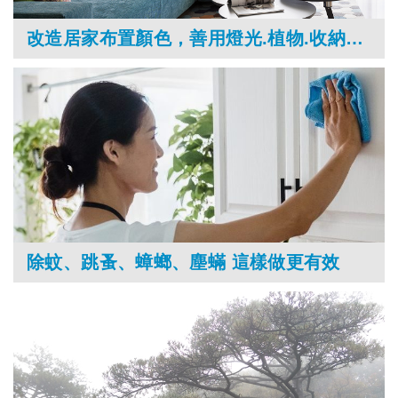
改造居家布置顏色，善用燈光.植物.收納療癒悶在家的心情
除蚊、跳蚤、蟑螂、塵蟎 這樣做更有效