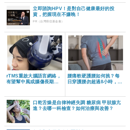
立即諮詢HPV！是對自己健康最好的投
資，把握現在不嫌晚！
PR（台灣癌症基金會）
rTMS重啟大腦語言網絡，
腰痛軟硬護腰如何挑？每
有望幫中風或腦傷長期失
日穿護腰勿超過8小時，6
語者恢復
個NG行為別犯
口乾舌燥是自律神經失調 糖尿病 甲狀腺亢
進？去哪一科檢查？如何治療與改善？