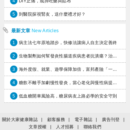
4
DIY止痛，戒掉吃藥與貼布
5
到醫院探視腎友，送什麼禮才好？
最新文章
New Articles
1
病主法七年原地踏步，快修法讓病人自主決定善終
2
生物製劑如何幫發炎性腸道疾病患者抗潰瘍？治療進展與健保給付困境一次看
3
海外度假、就業、遊學保障加倍，富邦產險「一期逐夢」專案加碼遠距醫療與緊急救援
4
糖飲不離手加劇慢性發炎，當心老化與慢性病提早報到
5
低血糖開車風險高，糖尿病友上路必學的安全守則
關於大家健康雜誌
顧客服務
電子雜誌
廣告刊登
文章授權
人才招募
聯絡我們