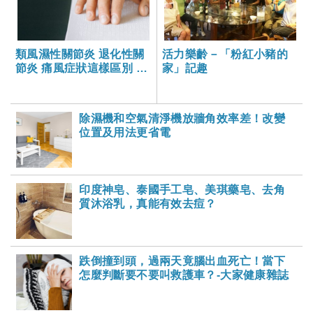
類風濕性關節炎 退化性關
活力樂齡－「粉紅小豬的
節炎 痛風症狀這樣區別 對
家」記趣
症治療免失能
除濕機和空氣清淨機放牆角效率差！改變
位置及用法更省電
印度神皂、泰國手工皂、美琪藥皂、去角
質沐浴乳，真能有效去痘？
跌倒撞到頭，過兩天竟腦出血死亡！當下
怎麼判斷要不要叫救護車？-大家健康雜誌