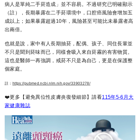
病人是單純二手菸造成」並不容易。不過研究已明確顯示
（註），長期暴露在二手菸環境中，口腔癌風險會增加五
成以上；如果暴露超過10年，風險甚至可能比未暴露者高
出兩倍。
也就是說，家中有人長期抽菸，配偶、孩子、同住長輩並
不只是聞到菸味而已，同樣會吸入來自菸霧的有害物質。
這也是醫師一再強調，戒菸不只是為自己，更是在保護整
個家庭。
註：
https://pubmed.ncbi.nlm.nih.gov/33903278/
❤️更多【避免異位性皮膚炎復發細節】請看
115年5-6月大
家健康雜誌