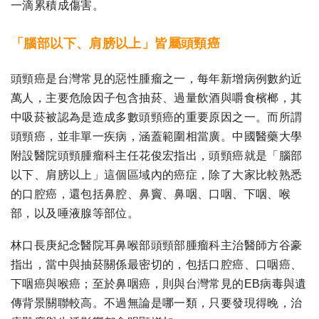
一滴累積成傷害。
「腦部以下、肩膀以上」皆屬頭頸癌
頭頸癌是台灣常見的惡性腫瘤之一，每年新增病例數約近
萬人，主要危險因子包含抽菸、過量飲酒與嚼食檳榔，其
中吸菸被認為是造成多數頭頸癌的重要原因之一。而所謂
頭頸癌，並非單一疾病，涵蓋範圍相當廣。中國醫藥大學
附設醫院頭頸腫瘤科主任花俊宏指出，頭頸癌就是「腦部
以下、肩膀以上」這個區域內的癌症，除了大家比較熟悉
的口腔癌，還包括鼻腔、鼻竇、鼻咽、口咽、下咽、喉
部，以及唾液腺等部位。
林口長庚紀念醫院耳鼻喉部頭頸部腫瘤科主治醫師方谷豪
指出，當中與抽菸關係最密切的，包括口腔癌、口咽癌、
下咽癌與喉癌；至於鼻咽癌，則與台灣常見的EB病毒與遺
傳背景關聯較高。不過無論是哪一類，只要發現得晚，治