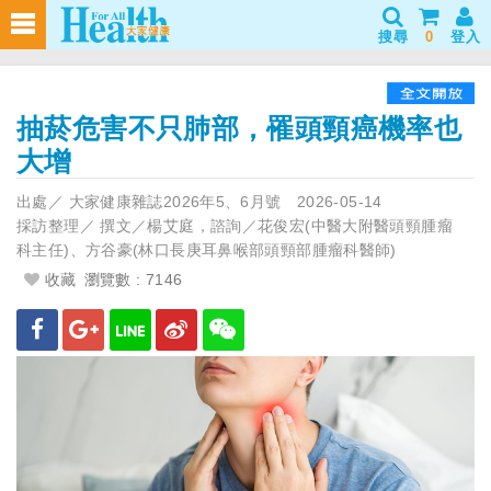
搜尋
0
登入
抽菸危害不只肺部，罹頭頸癌機率也
大增
出處／
大家健康雜誌2026年5、6月號
2026-05-14
採訪整理／
撰文／楊艾庭，諮詢／花俊宏(中醫大附醫頭頸腫瘤
科主任)、方谷豪(林口長庚耳鼻喉部頭頸部腫瘤科醫師)
收藏
瀏覽數 : 7146