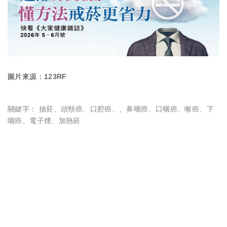
圖片來源：123RF
關鍵字：
抽菸
、
頭頸癌
、
口腔癌
、
、
鼻咽癌
、
口咽癌
、
喉癌
、
下
咽癌
、
電子煙
、
加熱菸