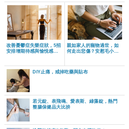
改善憂鬱症失樂症狀，5招
親如家人的寵物過世，如
安排增期待感與愉悅感的
何走出悲傷？安慰毛小孩
活動
主人可以這樣說-大家健康
雜誌
DIY止痛，戒掉吃藥與貼布
若元錠、表飛鳴、愛表斯、綠藻錠，熱門
整腸保健品大比拚