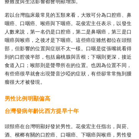
療難度與生活影響都會明顯增加。
若以台灣臨床最常見的五類來看，大致可分為口腔癌、鼻
咽癌、口咽癌、喉癌與下咽癌。花俊宏主任表示，以發生
人數來說，第一名仍是口腔癌，第二是鼻咽癌，第三是口
咽癌與喉癌，之後才是下咽癌。這些癌症雖然都位在頭頸
部，但影響的位置與症狀不太一樣。口咽是從張嘴就看得
到的口腔後半部，包括扁桃腺與舌根；下咽則更深，接近
食道入口；喉部則是聲帶所在的位置。也因為位置不同，
有些癌很早就會出現聲音沙啞的症狀，有些卻常常拖到腫
瘤很大才被發現。
男性比例明顯偏高
台灣發病年齡比西方提早十年
頭頸癌在台灣明顯好發於男性。花俊宏主任指出，與菸、
酒、檳榔有關的口腔癌、口咽癌、下咽癌與喉癌，男性發