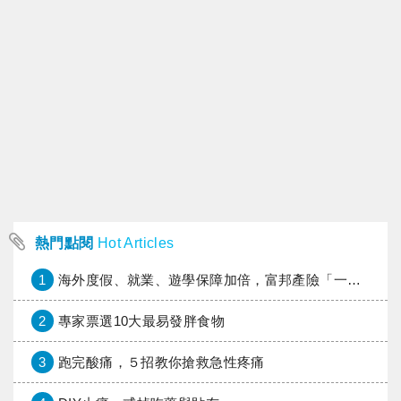
熱門點閱
Hot Articles
1
海外度假、就業、遊學保障加倍，富邦產險「一期逐夢」專案加碼遠距醫療與緊急救援
2
專家票選10大最易發胖食物
3
跑完酸痛，５招教你搶救急性疼痛