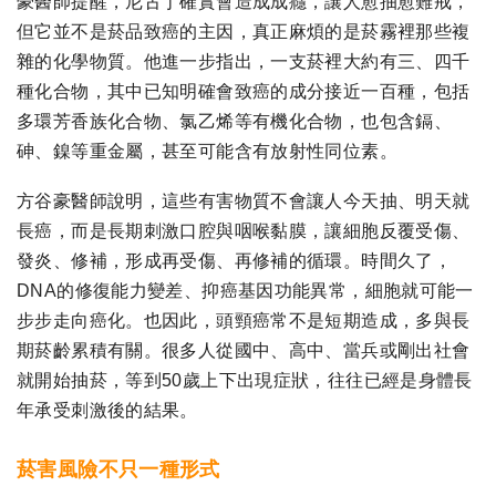
豪醫師提醒，尼古丁確實會造成成癮，讓人愈抽愈難戒，
但它並不是菸品致癌的主因，真正麻煩的是菸霧裡那些複
雜的化學物質。他進一步指出，一支菸裡大約有三、四千
種化合物，其中已知明確會致癌的成分接近一百種，包括
多環芳香族化合物、氯乙烯等有機化合物，也包含鎘、
砷、鎳等重金屬，甚至可能含有放射性同位素。
方谷豪醫師說明，這些有害物質不會讓人今天抽、明天就
長癌，而是長期刺激口腔與咽喉黏膜，讓細胞反覆受傷、
發炎、修補，形成再受傷、再修補的循環。時間久了，
DNA的修復能力變差、抑癌基因功能異常，細胞就可能一
步步走向癌化。也因此，頭頸癌常不是短期造成，多與長
期菸齡累積有關。很多人從國中、高中、當兵或剛出社會
就開始抽菸，等到50歲上下出現症狀，往往已經是身體長
年承受刺激後的結果。
菸害風險不只一種形式