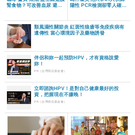
腎食物？可改善血尿 避免
陽性 PCR檢測卻零人確
腎臟病？
診？快篩可以信賴嗎？-大
家健康雜誌
類風濕性關節炎 紅斑性狼瘡等免疫疾病有
遺傳性 當心環境因子及藥物誘發
伴侶和妳一起預防HPV，才有資格說愛
妳！
PR（台灣癌症基金會）
立即諮詢HPV！是對自己健康最好的投
資，把握現在不嫌晚！
PR（台灣癌症基金會）