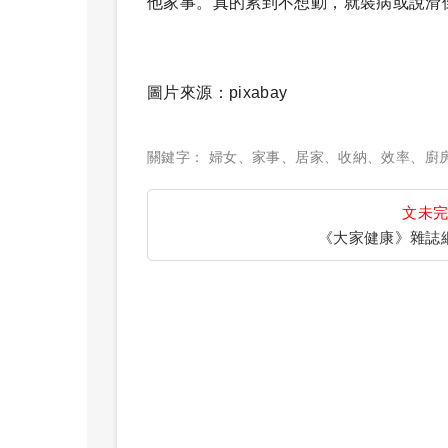
他家事。真的累到不想動，就裝病或說滑
圖片來源：pixabay
關鍵字：
婦女
、
家事
、
居家
、
收納
、
效率
、
廚
文未
《大家健康》雜誌