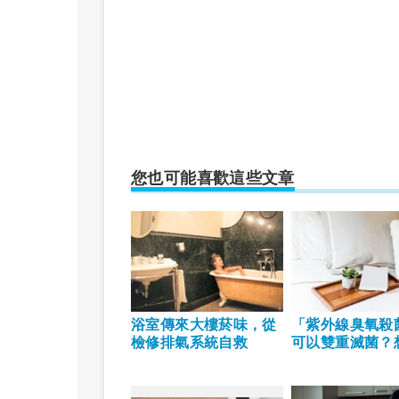
您也可能喜歡這些文章
浴室傳來大樓菸味，從
「紫外線臭氧殺
檢修排氣系統自救
可以雙重滅菌？
細菌、塵螨，抗
產品這樣用才有