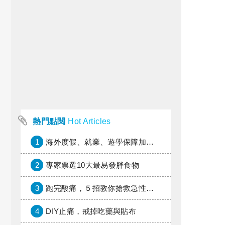
熱門點閱
Hot Articles
1
海外度假、就業、遊學保障加倍，富邦產險「一期逐夢」專案加碼遠距醫療與緊急救援
2
專家票選10大最易發胖食物
3
跑完酸痛，５招教你搶救急性疼痛
4
DIY止痛，戒掉吃藥與貼布