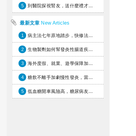
5
到醫院探視腎友，送什麼禮才好？
最新文章
New Articles
1
病主法七年原地踏步，快修法讓病人自主決定善終
2
生物製劑如何幫發炎性腸道疾病患者抗潰瘍？治療進展與健保給付困境一次看
3
海外度假、就業、遊學保障加倍，富邦產險「一期逐夢」專案加碼遠距醫療與緊急救援
4
糖飲不離手加劇慢性發炎，當心老化與慢性病提早報到
5
低血糖開車風險高，糖尿病友上路必學的安全守則