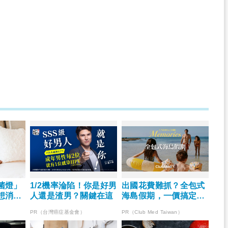
菌燈」
1/2機率淪陷！你是好男
出國花費難抓？全包式
想消除
人還是渣男？關鍵在這
海島假期，一價搞定食
菌除蟎
宿玩樂，省錢更省心！
PR（台灣癌症基金會）
PR（Club Med Taiwan）
效！