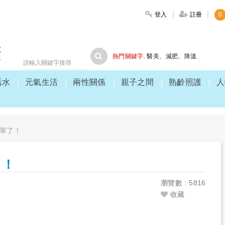
登入
註冊
0
大家健康
熱門關鍵字.
醫美
、
減肥
、
降溫
活水
元氣生活
兩性關係
親子之間
熟齡照護
人
單了！
了！
瀏覽數 : 5816
收藏