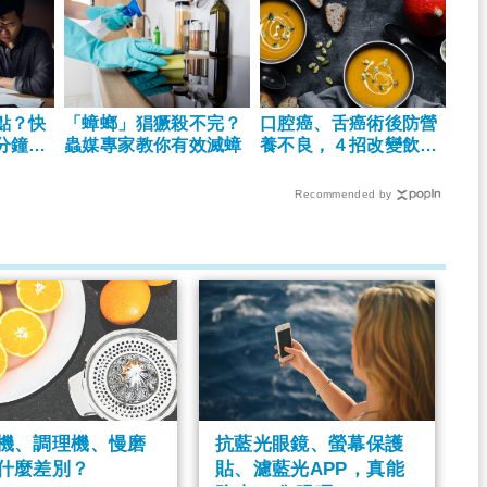
點？快
「蟑螂」猖獗殺不完？
口腔癌、舌癌術後防營
分鐘解
蟲媒專家教你有效滅蟑
養不良，４招改變飲食
及變化菜單
Recommended by
機、調理機、慢磨
抗藍光眼鏡、螢幕保護
什麼差別？
貼、濾藍光APP，真能