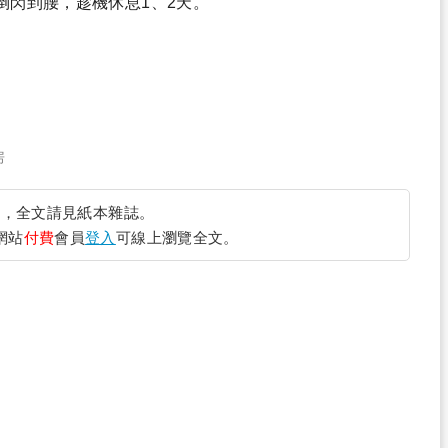
倒閃到腰，趁機休息1、2天。
房
完
，全文請見紙本雜誌。
網站
付費
會員
登入
可線上瀏覽全文。