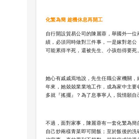
化繁為簡 趁機休息再開工
自行開設貿易公司的陳麗蓉，舉國外一位
績，必須同時做對三件事，一是嫁對老公
可能累得半死，還被先生、小孩怨得要死
她心有戚戚焉地說，先生任職公家機關，
年來，她兢兢業業地工作，成為家中主要
多就『搖擺』？為了息事寧人，我情願自
不過，面對家事，陳麗蓉有一套化繁為簡
自己炒兩樣青菜即可開飯；至於飯後的洗