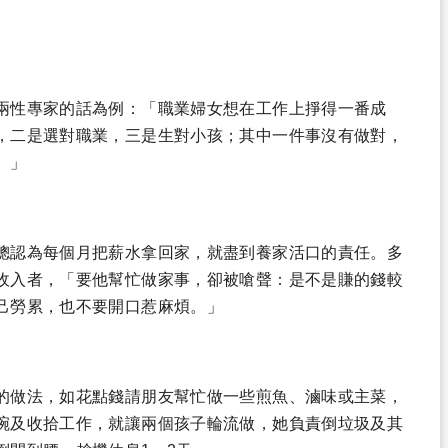
兩性專家的話為例：「職業婦女想在工作上掙得一番成
，二是選對職業，三是生對小孩；其中一件事沒有做對，
。」
總認為每個月把薪水拿回家，就盡到養家活口的責任。多
收入者，「要他幫忙做家事，卻被嗆聲：是不是賺的錢較
己勞累，也不要開口惹麻煩。」
的做法，如花點錢請朋友幫忙做一些煎魚、滷味或主菜，
碗及收拾工作，就讓兩個孩子輪流做，她負責倒垃圾及其