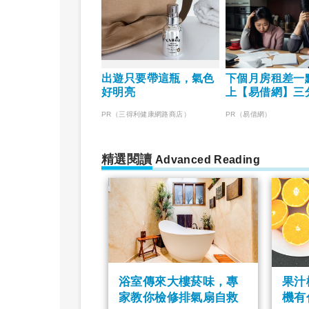
出遊只要帶這瓶，氣色
下個月房租差一
好明亮
上【易借網】三
決燃眉之急
PR（三得利健康網路商店）
PR（易借網）
精選閱讀
Advanced Reading
浴室傳來大樓菸味，專
果汁
家教你檢修排氣扇自救
機有