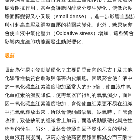
島素阻抗作用，甚至會讓膽固醇成分發生變化，使低密度
膽固醇變得又小又硬（small dense），進一步影響血脂肪
與引起高血壓及調整血壓的荷爾蒙變化。此外，糖尿病亦
會使血液中氧化壓力（Oxidative stress）增加，這些皆會
影響內皮細胞功能而發生動脈硬化。
吸菸
吸菸為何易引發動脈硬化？主要是香菸內的尼古丁及其他
化學毒性物質會刺激與傷害內皮細胞。因吸菸會使血液中
的一氧化碳血紅素濃度增加至常人的3~5倍，使血液中氧
化血紅素的濃度降低，使需氧器官得到的氧氣減少，而且
因一氧化碳血紅素濃度增加，會促使血紅素更不易在組織
中把氧氣釋放出來，所以會使組織缺氧。缺氧時，血管會
收縮，致使缺氧的組織雪上加霜，而造成動脈硬化與急性
栓塞的發生。另外，吸菸會使凝血因子發生不良的變化，
使血液容易凝固。吸菸亦會使高密度膽固醇減少而三酸甘