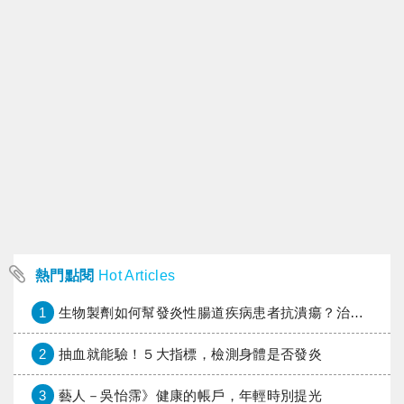
熱門點閱
Hot Articles
1
生物製劑如何幫發炎性腸道疾病患者抗潰瘍？治療進展與健保給付困境一次看
2
抽血就能驗！５大指標，檢測身體是否發炎
3
藝人－吳怡霈》健康的帳戶，年輕時別提光