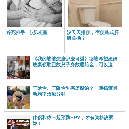
猝死推手─心肌梗塞
沒天天排便，宿便造成肝
臟負擔？
《我的婆婆怎麼那麼可愛》婆婆希望媳婦
放棄領取已故兒子身故理賠金，可以這樣
做嗎？-大家健康雜誌
三陰性、三陽性乳癌怎麼治？一表搞懂最
新精準治療分類
伴侶和妳一起預防HPV，才有資格說愛
妳！