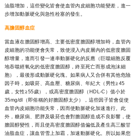
油脂增加，這些變化皆會使血管內皮細胞功能變差，進一
步增加動脈硬化與急性栓塞的發生。
高膽固醇血症
當血液在膽固醇增高、主要低密度膽固醇增加時，血管內
皮細胞的功能便會失常，致使浸入內皮層內的低密度膽固
醇增量，進而引發一連串動脈硬化的反應（巨噬細胞反覆
地吞噬經氧化的低密度膽固醇，終至死亡而形成泡沫細
胞），最後形成動脈硬化塊。如果病人又合併有其他危險
因子時，如吸菸、高血壓、糖尿病、年紀大（男性≧45
歲，女性≧55歲），或高密度膽固醇（HDL-C）值小於
35mg/dl（即俗稱的好膽固醇太少），這些因子皆會促使
血管內皮細胞功能失常，因而使動脈硬化加速進行。此
外，糖尿病、肥胖及吸菸也會對膽固醇造成不良影響，使
膽固醇變性，而且使高密度膽固醇值偏低及產生高三酸甘
油脂血症，讓血管雪上加霜，加速動脈硬化。所以如果您