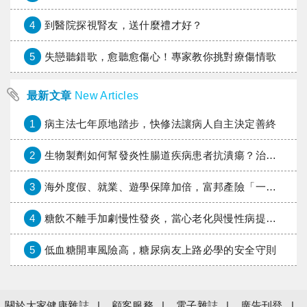
4
到醫院探視腎友，送什麼禮才好？
5
失戀聽錯歌，愈聽愈傷心！專家教你挑對療傷情歌
最新文章
New Articles
1
病主法七年原地踏步，快修法讓病人自主決定善終
2
生物製劑如何幫發炎性腸道疾病患者抗潰瘍？治療進展與健保給付困境一次看
3
海外度假、就業、遊學保障加倍，富邦產險「一期逐夢」專案加碼遠距醫療與緊急救援
4
糖飲不離手加劇慢性發炎，當心老化與慢性病提早報到
5
低血糖開車風險高，糖尿病友上路必學的安全守則
關於大家健康雜誌
顧客服務
電子雜誌
廣告刊登