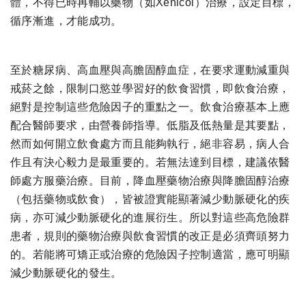
體，不得已時再輔以藥物（如Xenicol）治療，設定目標，
循序漸進，才能成功。
至於糖尿病、高血壓與高膽固醇血症，在要求運動減重與
戒菸之餘，限制口慾並學習好的飲食習慣，即飲食治療，
絕對是控制這些危險因子的重點之一。飲食治療基本上應
配合醫師要求，由營養師指導。低脂及低熱量是其要點，
然而如何開立飲食處方而且能夠執行，絕非容易，病人合
作且有決心毅力是最重要的。若無法達到目標，建議依醫
師處方服藥治療。目前，降血壓藥物治療與降膽固醇治療
（包括藥物或飲食），皆被證實能顯著減少動脈硬化的疾
病，亦可減少動脈硬化的進展衍生。所以對這些高危險群
患者，規則的藥物治療與飲食習慣的改正是必須齊頭努力
的。若能將可矯正或治療的危險因子控制適當，應可明顯
減少動脈硬化的發生。