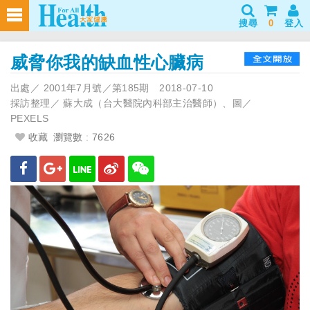
搜尋
0
登入
威脅你我的缺血性心臟病
出處／
2001年7月號／第185期
2018-07-10
採訪整理／
蘇大成（台大醫院內科部主治醫師）、圖／
PEXELS
收藏
瀏覽數 : 7626