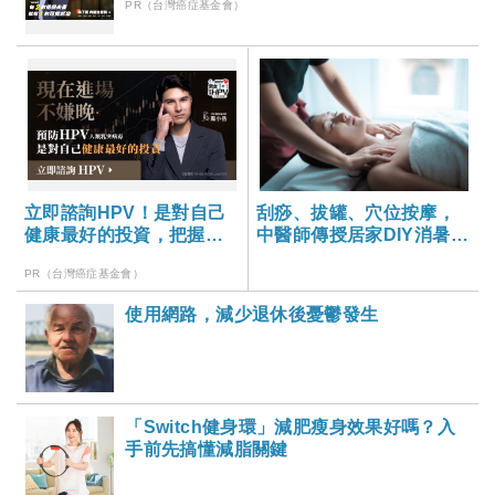
PR（台灣癌症基金會）
立即諮詢HPV！是對自己
刮痧、拔罐、穴位按摩，
健康最好的投資，把握現
中醫師傳授居家DIY消暑方
在不嫌晚！
法-大家健康雜誌
PR（台灣癌症基金會）
使用網路，減少退休後憂鬱發生
「Switch健身環」減肥瘦身效果好嗎？入
手前先搞懂減脂關鍵