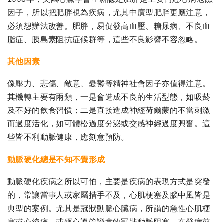
因子，所以把肥胖視為疾病，尤其中廣型肥胖更應注意，
必須想辦法改善。肥胖，易促發高血壓、糖尿病、不良血
脂症、胰島素阻抗症候群等，這些不良影響不容忽略。
其他因素
像壓力、悲傷、敵意、憂鬱等精神社會因子亦值得注意。
其機轉主要有兩類，一是會造成不良的生活型態，如吸菸
及不好的飲食習慣；二是直接造成神經荷爾蒙的不當刺激
而過度活化，如可體松過度分泌或交感神經過度興奮。這
些皆不利動脈健康，應刻意預防。
動脈硬化總是不知不覺形成
動脈硬化疾病之所以可怕，主要是疾病的表現方式是突發
的，常讓當事人或家屬措手不及，心肌梗塞及腦中風皆是
典型的案例。尤其是冠狀動脈心臟病，所謂的急性心肌梗
塞或心絞痛、或經心導管證實的冠狀動脈阻塞，在發病前