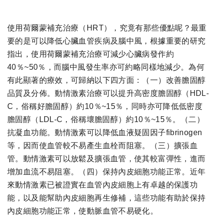
使用荷爾蒙補充治療（HRT），究竟有那些優點呢？最重
要的是可以降低心臟血管疾病及腦中風，根據重要的研究
指出，使用荷爾蒙補充治療可減少心臟病發作約
40％~50％，而腦中風發生率亦可約略同樣地減少。為何
有此顯著的療效，可歸納以下四方面：（一）改善膽固醇
品質及分佈。動情激素治療可以提升高密度膽固醇（HDL-
C，俗稱好膽固醇）約10％~15％，同時亦可降低低密度
膽固醇（LDL-C，俗稱壞膽固醇）約10％~15％。（二）
抗凝血功能。動情激素可以降低血液疑固因子fibrinogen
等，因而使血管較不易產生血栓而阻塞。（三）擴張血
管。動情激素可以放鬆及擴張血管，使其較富彈性，進而
增加血流不易阻塞。（四）保持內皮細胞功能正常。近年
來動情激素已被證實在血管內皮細胞上有卓越的保護功
能，以及能幫助內皮細胞再生修補，這些功能有助於保持
內皮細胞功能正常，使動脈血管不易硬化。