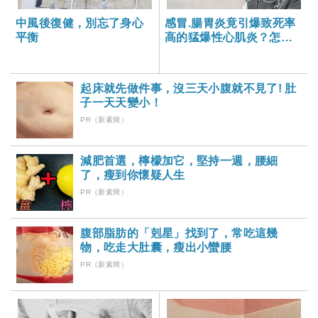
中風後復健，別忘了身心
感冒.腸胃炎竟引爆致死率
平衡
高的猛爆性心肌炎？怎麼
警覺與治療？-大家健康雜
誌
起床就先做件事，沒三天小腹就不見了! 肚
子一天天變小！
PR（新素簡）
減肥首選，檸檬加它，堅持一週，腰細
了，瘦到你懷疑人生
PR（新素簡）
腹部脂肪的「剋星」找到了，常吃這幾
物，吃走大肚囊，瘦出小蠻腰
PR（新素簡）