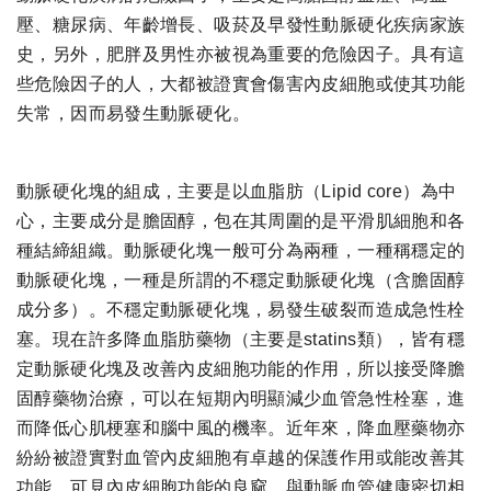
壓、糖尿病、年齡增長、吸菸及早發性動脈硬化疾病家族
史，另外，肥胖及男性亦被視為重要的危險因子。具有這
些危險因子的人，大都被證實會傷害內皮細胞或使其功能
失常，因而易發生動脈硬化。
動脈硬化塊的組成，主要是以血脂肪（Lipid core）為中
心，主要成分是膽固醇，包在其周圍的是平滑肌細胞和各
種結締組織。動脈硬化塊一般可分為兩種，一種稱穩定的
動脈硬化塊，一種是所謂的不穩定動脈硬化塊（含膽固醇
成分多）。不穩定動脈硬化塊，易發生破裂而造成急性栓
塞。現在許多降血脂肪藥物（主要是statins類），皆有穩
定動脈硬化塊及改善內皮細胞功能的作用，所以接受降膽
固醇藥物治療，可以在短期內明顯減少血管急性栓塞，進
而降低心肌梗塞和腦中風的機率。近年來，降血壓藥物亦
紛紛被證實對血管內皮細胞有卓越的保護作用或能改善其
功能。可見內皮細胞功能的良窳，與動脈血管健康密切相