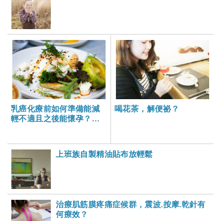
乳癌化療前如何準備能減
喝花茶，解便祕？
輕不適且之後能懷孕？醫
師.營養師全解析
上班族自製精油貼布放輕鬆
治療肌筋膜疼痛症候群，震波.按摩.乾針有
何療效？