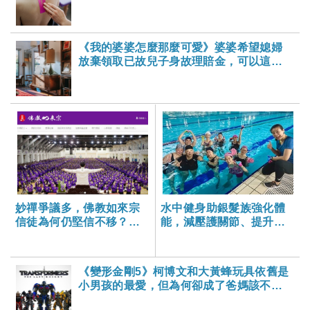
《我的婆婆怎麼那麼可愛》婆婆希望媳婦
放棄領取已故兒子身故理賠金，可以這樣
做嗎？-大家健康雜誌
妙禪爭議多，佛教如來宗
水中健身助銀髮族強化體
信徒為何仍堅信不移？從
能，減壓護關節、提升平
心理學角度分析「神力」
衡力
現象
《變形金剛5》柯博文和大黃蜂玩具依舊是
小男孩的最愛，但為何卻成了爸媽該不該
下手買的難題？