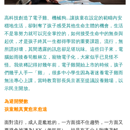
高科技創造了電子雞、機械狗...讓孩童在設定的範疇內安
穩地生活，卻剝奪了孩子感受其他生命主體的機會，生活
不是靠努力就可以完全掌控的，如何接受生命中的無奈與
起伏，才是孩子終其一生都得學習的重要課題。流行，無
所謂好壞，其間透露的訊息卻足堪玩味。這些日子來，電
腦如雨後春筍般林立，寵物電子化，大家似乎已見怪不
怪。我依稀記得好幾年前，電子雞開始上市的時候，孩子
們幾乎人手一「雞」，很多中小學生因為著迷養電子雞而
無法專心上課，當時教育部長吳京甚至提議設養雞場，以
示民主開放。
為避開變數
孩童離真實愈來愈遠
面對流行，成人是尷尬的，一方面擋不住趨勢，一方面又