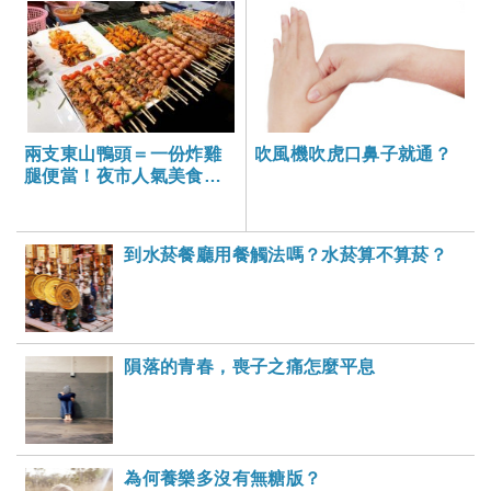
兩支東山鴨頭＝一份炸雞
吹風機吹虎口鼻子就通？
腿便當！夜市人氣美食，
這樣吃不怕胖
到水菸餐廳用餐觸法嗎？水菸算不算菸？
隕落的青春，喪子之痛怎麼平息
為何養樂多沒有無糖版？