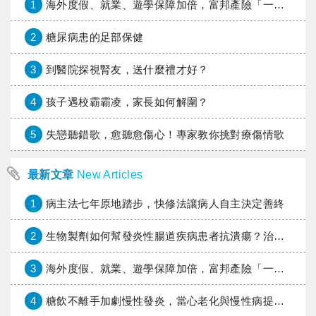
1
海外度假、就業、遊學保障加倍，富邦產險「一期逐夢」專案加碼遠距醫療與緊急救援
2
糖尿病患的足部保健
3
到醫院探視腎友，送什麼禮才好？
4
孩子遇校霸霸凌，家長如何解圍？
5
失戀聽錯歌，愈聽愈傷心！專家教你挑對療傷情歌
最新文章
New Articles
1
病主法七年原地踏步，快修法讓病人自主決定善終
2
生物製劑如何幫發炎性腸道疾病患者抗潰瘍？治療進展與健保給付困境一次看
3
海外度假、就業、遊學保障加倍，富邦產險「一期逐夢」專案加碼遠距醫療與緊急救援
4
糖飲不離手加劇慢性發炎，當心老化與慢性病提早報到