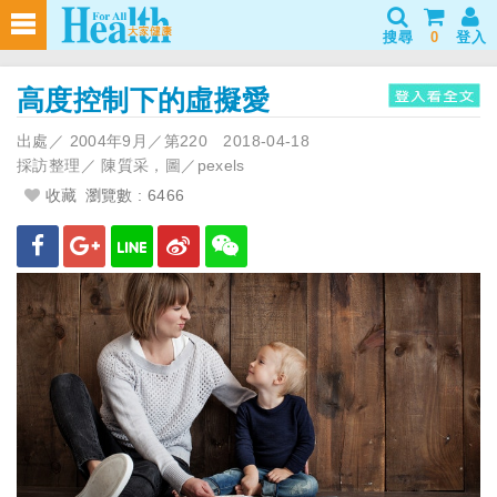
搜尋
0
登入
高度控制下的虛擬愛
出處／
2004年9月／第220
2018-04-18
採訪整理／
陳質采，圖／pexels
收藏
瀏覽數 : 6466