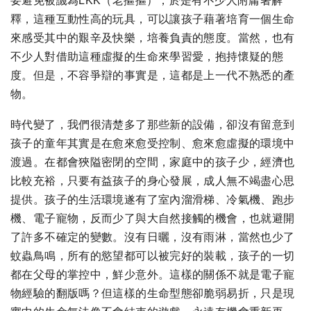
要避免被譏為LKK（老摳摳），於是有不少人附庸著解
釋，這種互動性高的玩具，可以讓孩子藉著培育一個生命
來感受其中的艱辛及快樂，培養負責的態度。當然，也有
不少人對借助這種虛擬的生命來學習愛，抱持懷疑的態
度。但是，不容爭辯的事實是，這都是上一代不熟悉的產
物。
時代變了，我們很清楚多了那些新的設備，卻沒有留意到
孩子的童年其實是在愈來愈受控制、愈來愈虛擬的環境中
渡過。在都會狹隘密閉的空間，家庭中的孩子少，經濟也
比較充裕，只要有益孩子的身心發展，成人無不竭盡心思
提供。孩子的生活環境遂有了室內溜滑梯、冷氣機、跑步
機、電子寵物，反而少了與大自然接觸的機會，也就避開
了許多不確定的變數。沒有日曬，沒有雨淋，當然也少了
蚊蟲鳥鳴，所有的慾望都可以被完好的裝載，孩子的一切
都在父母的掌控中，鮮少意外。這樣的關係不就是電子寵
物經驗的翻版嗎？但這樣的生命型態卻脆弱易折，只是現