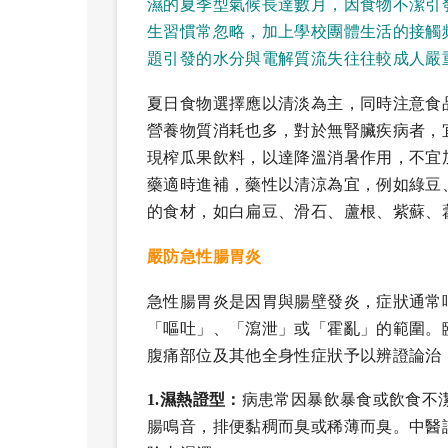
濕的夏季型氣候長達數月，因食物不潔引
生習慣常忽略，加上學校團體生活的接觸
題引發的水分與電解質流失往往較成人嚴
夏日食物選擇應以清淡為主，同時注意食
營養物質消耗也多，對於無腎臟疾病者，
現榨瓜果飲料，以達降溫消暑作用，不宜
藥適時進補，藥性以清涼為宜，例如綠豆
的食材，如白扁豆、滑石、蘆根、紫蘇、
嚴防急性腸胃炎
急性腸胃炎是因胃與腸壁發炎，症狀通常
「嘔吐」、「瀉泄」或「霍亂」的範圍。
腹痛部位及其他全身性症狀予以辨證論治
1.濕熱證型：
病患常因暴飲暴食或飲食不
腸鳴音，排便黏稠而臭或稀薄而臭。中醫