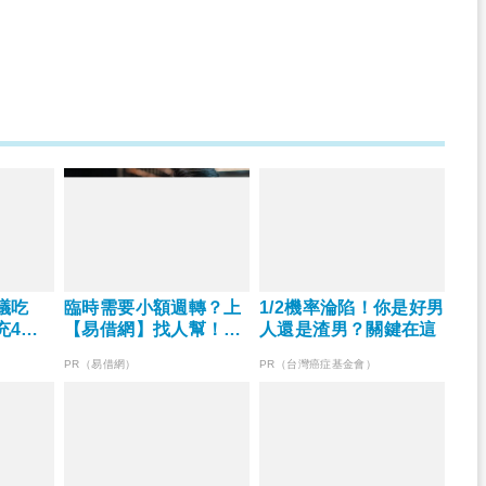
議吃
臨時需要小額週轉？上
1/2機率淪陷！你是好男
充4大
【易借網】找人幫！資
人還是渣男？關鍵在這
膜
金快速到位
PR（易借網）
PR（台灣癌症基金會）