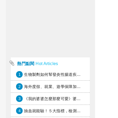
熱門點閱
Hot Articles
1
生物製劑如何幫發炎性腸道疾病患者抗潰瘍？治療進展與健保給付困境一次看
2
海外度假、就業、遊學保障加倍，富邦產險「一期逐夢」專案加碼遠距醫療與緊急救援
3
《我的婆婆怎麼那麼可愛》婆婆希望媳婦放棄領取已故兒子身故理賠金，可以這樣做嗎？
4
抽血就能驗！５大指標，檢測身體是否發炎