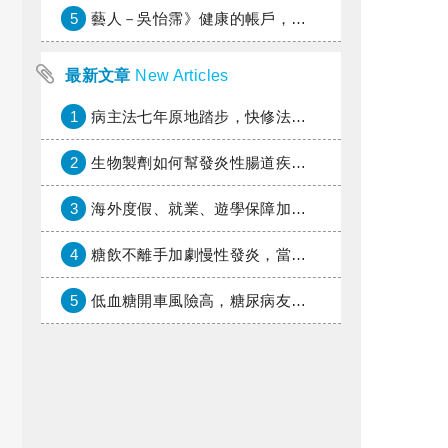
5
藝人－吳怡霈》健康的帳戶，年輕時別提光
最新文章
New Articles
1
病主法七年原地踏步，快修法讓病人自主決定善終
2
生物製劑如何幫發炎性腸道疾病患者抗潰瘍？治療進展與健保給付困境一次看
3
海外度假、就業、遊學保障加倍，富邦產險「一期逐夢」專案加碼遠距醫療與緊急救援
4
糖飲不離手加劇慢性發炎，當心老化與慢性病提早報到
5
低血糖開車風險高，糖尿病友上路必學的安全守則