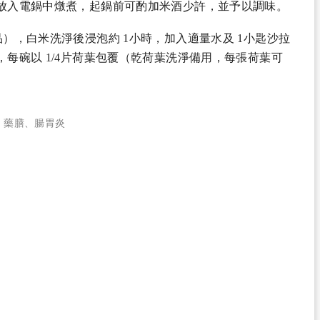
放入電鍋中燉煮，起鍋前可酌加米酒少許，並予以調味。
），白米洗淨後浸泡約 1小時，加入適量水及 1小匙沙拉
每碗以 1/4片荷葉包覆（乾荷葉洗淨備用，每張荷葉可
、
藥膳
、
腸胃炎