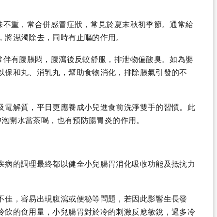
味不重，常合併感冒症狀，常見於夏末秋初季節。通常給
，將濕濁除去，同時有止嘔的作用。
常伴有腹脹悶，腹瀉後反較舒服，排泄物偏酸臭。如為嬰
以保和丸、消乳丸，幫助食物消化，排除脹氣引發的不
及電解質，平日更應養成小兒進食前洗淨雙手的習慣。此
，沖泡開水當茶喝，也有預防腸胃炎的作用。
疾病的調理最終都以健全小兒腸胃消化吸收功能及抵抗力
不佳，容易出現腹瀉或便秘等問題，若因此影響生長發
冷飲的食用量，小兒腸胃對於冷的刺激反應敏銳，過多冷