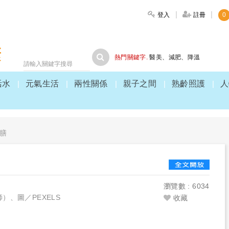
登入
註冊
0
大家健康
熱門關鍵字.
醫美
、
減肥
、
降溫
活水
元氣生活
兩性關係
親子之間
熟齡照護
人
膳
瀏覽數 : 6034
、圖／PEXELS
收藏