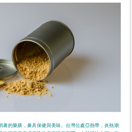
消暑的藥膳，兼具保健與美味。台灣位處亞熱帶，炎熱潮