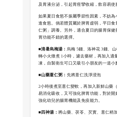
及胃液分泌，引起胃痙攣收縮，飲容易使
如果夏日食慾不振屬季節性因素，不妨為
進食慾。倘若體質屬於脾胃虛弱，平日食
仁粥」調養。另外，適合夏日的腸胃保健
胃功能不錯的選擇。
■清暑烏梅湯：
烏梅 5錢、洛神花 3錢、山
轉小火燉煮 1小時，濾去藥材，再加入
凍，自製衛生可口又吸引小朋友的一道小
■山藥薏仁粥：
先將薏仁洗淨浸泡
2小時後煮至薏仁變軟，再加入新鮮山藥
易消化吸收，又可強化脾胃功能，對於開
強化幼兒的腸胃機能及免疫能力。
■四神湯：
將山藥、茯苓、芡實、薏仁稍加