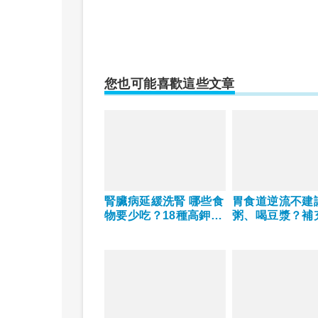
您也可能喜歡這些文章
腎臟病延緩洗腎 哪些食
胃食道逆流不建
物要少吃？18種高鉀高
粥、喝豆漿？補
磷飲食 腎不好要避免
營養素保護胃黏