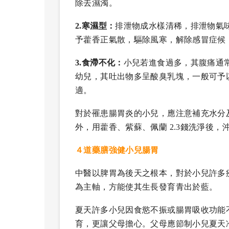
除去濕濁。
2.寒濕型：
排泄物成水樣清稀，排泄物氣
予藿香正氣散，驅除風寒，解除感冒症候
3.食滯不化：
小兒若進食過多，其腹痛通
幼兒，其吐出物多呈酸臭乳塊，一般可予
適。
對於罹患腸胃炎的小兒，應注意補充水分
外，用藿香、紫蘇、佩蘭 2.3錢洗淨後
４道藥膳強健小兒腸胃
中醫以脾胃為後天之根本，對於小兒許多
為主軸，方能使其生長發育青出於藍。
夏天許多小兒因食慾不振或腸胃吸收功能
育，更讓父母擔心。父母應節制小兒夏天