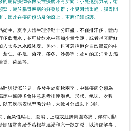
發的腸胃疾病或傳染性疾病時有所聞；小兒抵抗力弱，衛
頻繁，屬於腸胃疾病的好發族群；小兒因體重輕，腸胃問
重，因此在疾病預防及治療上，更應仔細照護。
品衛生。夏季人體生理活動十分旺盛，不僅排汗多，體內
宜多飲開水，並可於飲水中添加少量食鹽，或者補充新鮮
加入太多冰水或冰塊。另外，也可選擇適合自己體質的中
、薏仁、冬瓜、菊花、麥冬、沙參等；並可酌加消暑去濕
藿香、荷葉等。
嘔吐與腹瀉並見，多發生於夏秋兩季，中醫疾病分類為
臨床中醫師多會注意患者排便顏色、形狀、氣味、次數、
，以其疾病表現型態分類，大致可分成以下 3類。
潔，而急性嘔吐、腹瀉，上腹或肚臍周圍疼痛，伴有明顯
診斷後常會給予葛根芩連湯和六一散加減，以清熱解毒，