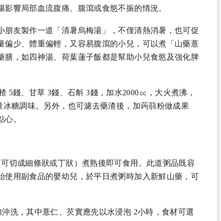
腸影響局部血流腹痛、腹瀉或食慾不振的情況。
小朋友製作一道「清暑烏梅湯」，不僅清熱消暑，也可促
量偏少、體重偏輕，又容易腹瀉的小兒，可以煮「山藥薏
藥膳，如四神湯、荷葉蓮子飯都是幫助小兒食慾及強化脾
楂 5錢、甘草 3錢、石斛 3錢，加水2000㏄，大火煮沸，
適量冰糖調味。另外，也可濾去藥渣後，加蒟蒻粉做成果
點心。
（可切成細條狀或丁狀）煮熟後即可食用。此道粥品既容
始使用副食品的嬰幼兒，於平日煮粥時加入新鮮山藥，可
沖洗，其中薏仁、芡實應先以水浸泡 2小時，食材可選