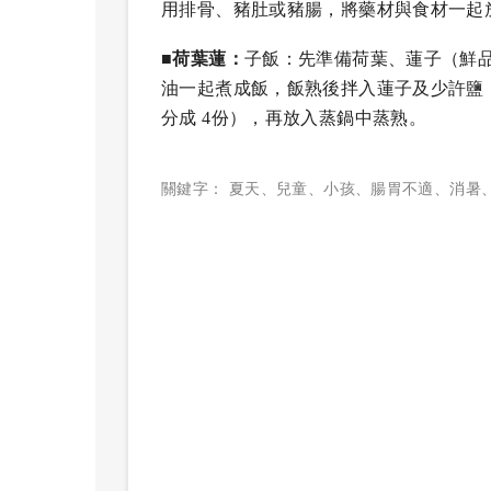
用排骨、豬肚或豬腸，將藥材與食材一起
■荷葉蓮：
子飯：先準備荷葉、蓮子（鮮品
油一起煮成飯，飯熟後拌入蓮子及少許鹽，
分成 4份），再放入蒸鍋中蒸熟。
關鍵字：
夏天
、
兒童
、
小孩
、
腸胃不適
、
消暑