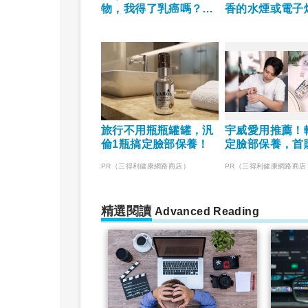
物，我得了乳癌嗎？未
香的水煙或電子
來哺乳會有影響嗎？是
以成為戒菸替代
否該做乳頭整形術？
旅行不用瓶瓶罐罐，汎
宇威愛用推薦！
倫1瓶搞定臉部保養！
定臉部保養，首
$390
PR（三得利健康網路商店）
PR（三得利健康網路商店
精選閱讀
Advanced Reading