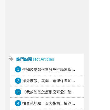
熱門點閱
Hot Articles
1
生物製劑如何幫發炎性腸道疾病患者抗潰瘍？治療進展與健保給付困境一次看
2
海外度假、就業、遊學保障加倍，富邦產險「一期逐夢」專案加碼遠距醫療與緊急救援
3
《我的婆婆怎麼那麼可愛》婆婆希望媳婦放棄領取已故兒子身故理賠金，可以這樣做嗎？
4
抽血就能驗！５大指標，檢測身體是否發炎