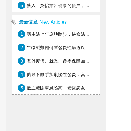
5
藝人－吳怡霈》健康的帳戶，年輕時別提光
最新文章
New Articles
1
病主法七年原地踏步，快修法讓病人自主決定善終
2
生物製劑如何幫發炎性腸道疾病患者抗潰瘍？治療進展與健保給付困境一次看
3
海外度假、就業、遊學保障加倍，富邦產險「一期逐夢」專案加碼遠距醫療與緊急救援
4
糖飲不離手加劇慢性發炎，當心老化與慢性病提早報到
5
低血糖開車風險高，糖尿病友上路必學的安全守則