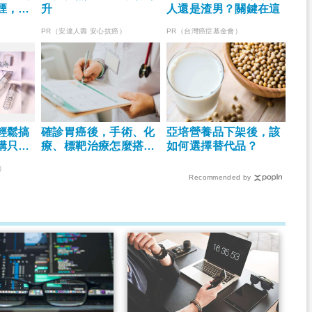
煙，可
升
人還是渣男？關鍵在這
品嗎？
PR（安達人壽 安心抗癌）
PR（台灣癌症基金會）
輕鬆搞
確診胃癌後，手術、化
亞培營養品下架後，該
購只要
療、標靶治療怎麼搭
如何選擇替代品？
配？
）
Recommended by