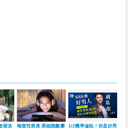
散發淡
報復性熬夜 癌細胞數攀
1/2機率淪陷！你是好男