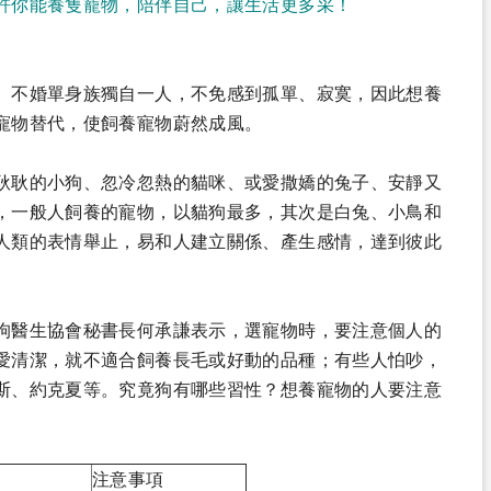
許你能養隻寵物，陪伴自己，讓生活更多采！
。不婚單身族獨自一人，不免感到孤單、寂寞，因此想養
寵物替代，使飼養寵物蔚然成風。
耿耿的小狗、忽冷忽熱的貓咪、或愛撒嬌的兔子、安靜又
，一般人飼養的寵物，以貓狗最多，其次是白兔、小鳥和
人類的表情舉止，易和人建立關係、產生感情，達到彼此
狗醫生協會秘書長何承謙表示，選寵物時，要注意個人的
愛清潔，就不適合飼養長毛或好動的品種；有些人怕吵，
斯、約克夏等。究竟狗有哪些習性？想養寵物的人要注意
注意事項