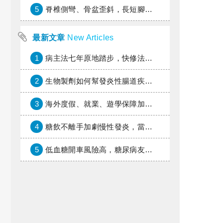
5
脊椎側彎、骨盆歪斜，長短腳惹的禍？
最新文章
New Articles
1
病主法七年原地踏步，快修法讓病人自主決定善終
2
生物製劑如何幫發炎性腸道疾病患者抗潰瘍？治療進展與健保給付困境一次看
3
海外度假、就業、遊學保障加倍，富邦產險「一期逐夢」專案加碼遠距醫療與緊急救援
4
糖飲不離手加劇慢性發炎，當心老化與慢性病提早報到
5
低血糖開車風險高，糖尿病友上路必學的安全守則