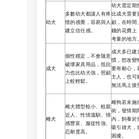
幼犬需定期
多數幼犬都讓人有疼
比成犬需要
幼犬
惜的感覺，容易與人
顧，在時間
建立信任感。
錢的花費上
考量的地方
成犬多已建
個性穩定，不會隨意
慣，想改變
破壞家具用品，抵抗
成犬
要有耐心，
力也比幼犬強，照顧
主人，也可
上較輕鬆。
無法馬上接
雌狗若未施
雌犬體型較小、較親
術，發情期
近人、性情溫馴、情
雌犬
內，飼養於
感豐富、服從性強、
吸引雄犬，
忍耐度高。
困擾。