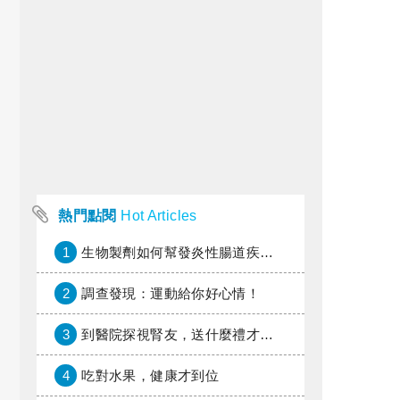
熱門點閱
Hot Articles
1
生物製劑如何幫發炎性腸道疾病患者抗潰瘍？治療進展與健保給付困境一次看
2
調查發現：運動給你好心情！
3
到醫院探視腎友，送什麼禮才好？
4
吃對水果，健康才到位