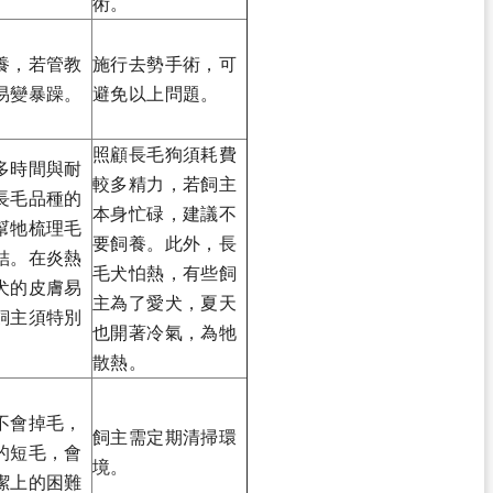
術。
養，若管教
施行去勢手術，可
易變暴躁。
避免以上問題。
照顧長毛狗須耗費
多時間與耐
較多精力，若飼主
長毛品種的
本身忙碌，建議不
幫牠梳理毛
要飼養。此外，長
結。在炎熱
毛犬怕熱，有些飼
犬的皮膚易
主為了愛犬，夏天
飼主須特別
也開著冷氣，為牠
散熱。
不會掉毛，
飼主需定期清掃環
的短毛，會
境。
潔上的困難