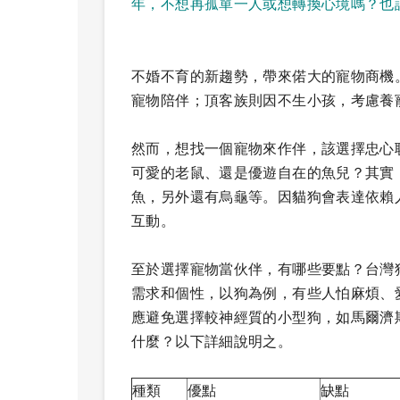
年，不想再孤單一人或想轉換心境嗎？也
不婚不育的新趨勢，帶來偌大的寵物商機
寵物陪伴；頂客族則因不生小孩，考慮養
然而，想找一個寵物來作伴，該選擇忠心
可愛的老鼠、還是優遊自在的魚兒？其實
魚，另外還有烏龜等。因貓狗會表達依賴
互動。
至於選擇寵物當伙伴，有哪些要點？台灣
需求和個性，以狗為例，有些人怕麻煩、
應避免選擇較神經質的小型狗，如馬爾濟
什麼？以下詳細說明之。
種類
優點
缺點