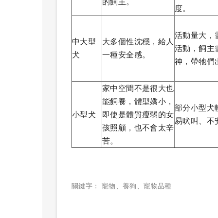
的飼主。
度。
活動量大，
中大型
大多個性沈穩，給人
活動，飼主
犬
一種安全感。
神，帶牠們
家中空間不是很大也
能飼養，體型嬌小，
部分小型犬
小型犬
即使是體質瘦弱的女
易吠叫、不
孩照顧，也不會太辛
苦。
關鍵字：
寵物
、
養狗
、
寵物品種