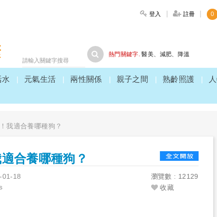
登入
註冊
0
大家健康
熱門關鍵字.
醫美
、
減肥
、
降溫
活水
元氣生活
兩性關係
親子之間
熟齡照護
人
！我適合養哪種狗？
我適合養哪種狗？
-01-18
瀏覽數 : 12129
s
收藏