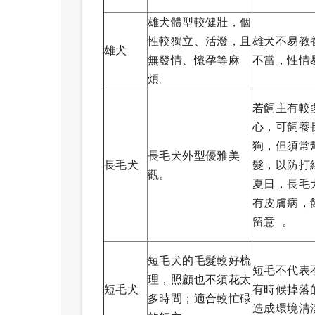
雄犬體型較健壯，個
性較獨立、活潑，且
雄犬不易教
雄犬
無發情、懷孕等麻
不當，性情
煩。
若飼主有較
心，可飼養
狗，但須常
長毛犬外型優雅美
長毛犬
髮，以防打
觀。
夏日，長毛
有皮膚病，
留意
。
短毛犬的毛髮較好梳
短毛不代表
理，照顧也不須花太
短毛犬
有時候掉落
多時間；適合較忙碌
造成環境清