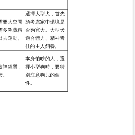
選擇大型犬，首先
需要大空間
須考慮家中環境是
需多耗費精
否夠寬大。大型犬
出去運動。
適合體力、精神皆
佳的主人飼養。
本身怕吵的人，選
較神經質，
擇小型狗時，要特
安。
別注意狗兒的個
性。