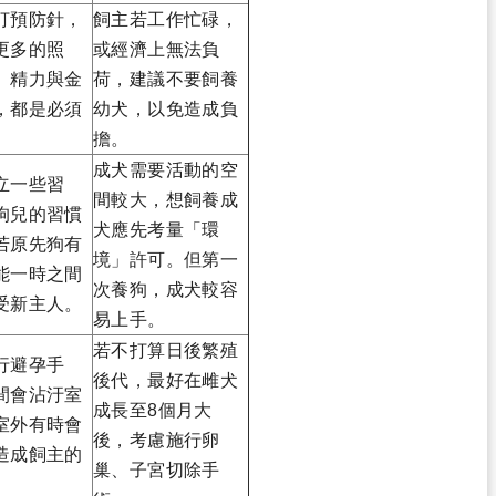
打預防針，
飼主若工作忙碌，
更多的照
或經濟上無法負
、精力與金
荷，建議不要飼養
，都是必須
幼犬，以免造成負
。
擔。
成犬需要活動的空
立一些習
間較大，想飼養成
狗兒的習慣
犬應先考量「環
若原先狗有
境」許可。但第一
能一時之間
次養狗，成犬較容
受新主人。
易上手。
若不打算日後繁殖
行避孕手
後代，最好在雌犬
間會沾汙室
成長至8個月大
室外有時會
後，考慮施行卵
造成飼主的
巢、子宮切除手