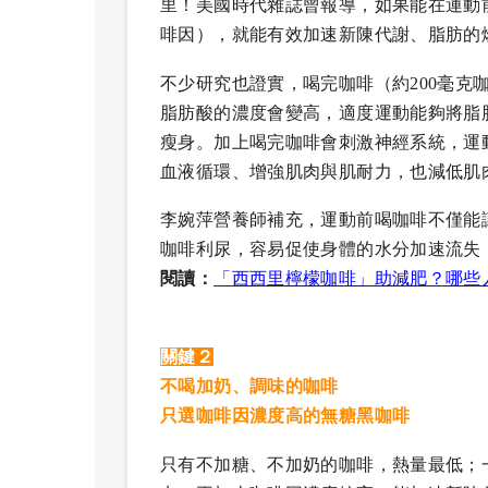
里！美國時代雜誌曾報導，如果能在運動前
啡因），就能有效加速新陳代謝、脂肪的
不少研究也證實，喝完咖啡（約200毫克
脂肪酸的濃度會變高，適度運動能夠將脂
瘦身。加上喝完咖啡會刺激神經系統，運
血液循環、增強肌肉與肌耐力，也減低肌
李婉萍營養師補充，運動前喝咖啡不僅能
咖啡利尿，容易促使身體的水分加速流失
閱讀：
「西西里檸檬咖啡」助減肥？哪些
關鍵２
不喝加奶、調味的咖啡
只選咖啡因濃度高的無糖黑咖啡
只有不加糖、不加奶的咖啡，熱量最低；