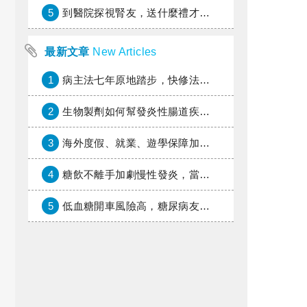
5
到醫院探視腎友，送什麼禮才好？
最新文章
New Articles
1
病主法七年原地踏步，快修法讓病人自主決定善終
2
生物製劑如何幫發炎性腸道疾病患者抗潰瘍？治療進展與健保給付困境一次看
3
海外度假、就業、遊學保障加倍，富邦產險「一期逐夢」專案加碼遠距醫療與緊急救援
4
糖飲不離手加劇慢性發炎，當心老化與慢性病提早報到
5
低血糖開車風險高，糖尿病友上路必學的安全守則