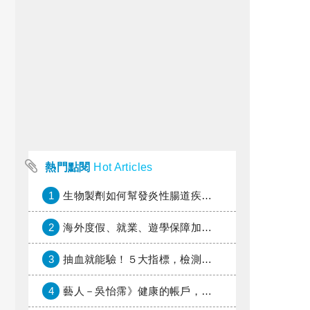
熱門點閱
Hot Articles
1
生物製劑如何幫發炎性腸道疾病患者抗潰瘍？治療進展與健保給付困境一次看
2
海外度假、就業、遊學保障加倍，富邦產險「一期逐夢」專案加碼遠距醫療與緊急救援
3
抽血就能驗！５大指標，檢測身體是否發炎
4
藝人－吳怡霈》健康的帳戶，年輕時別提光