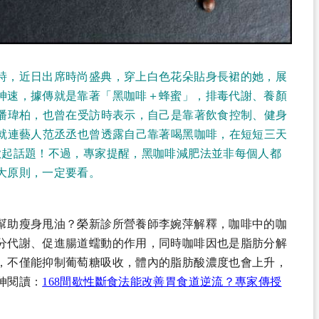
詩，近日出席時尚盛典，穿上白色花朵貼身長裙的她，展
神速，據傳就是靠著「黑咖啡＋蜂蜜」，排毒代謝、養顏
手潘瑋柏，也曾在受訪時表示，自己是靠著飲食控制、健身
！就連藝人范丞丞也曾透露自己靠著喝黑咖啡，在短短三天
掀起話題！不過，專家提醒，黑咖啡減肥法並非每個人都
大原則，一定要看。
幫助瘦身甩油？榮新診所營養師李婉萍解釋，咖啡中的咖
分代謝、促進腸道蠕動的作用，同時咖啡因也是脂肪分解
，不僅能抑制葡萄糖吸收，體內的脂肪酸濃度也會上升，
伸閱讀：
168間歇性斷食法能改善胃食道逆流？專家傳授