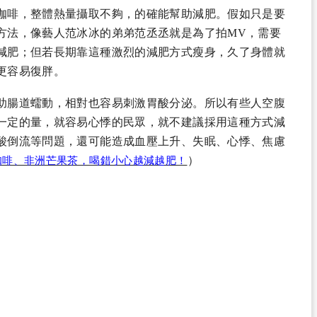
咖啡，整體熱量攝取不夠，的確能幫助減肥。假如只是要
方法，像藝人范冰冰的弟弟范丞丞就是為了拍MV，需要
減肥；但若長期靠這種激烈的減肥方式瘦身，久了身體就
更容易復胖。
助腸道蠕動，相對也容易刺激胃酸分泌。所以有些人空腹
一定的量，就容易心悸的民眾，就不建議採用這種方式減
酸倒流等問題，還可能造成血壓上升、失眠、心悸、焦慮
）
咖啡、非洲芒果茶，喝錯小心越減越肥！