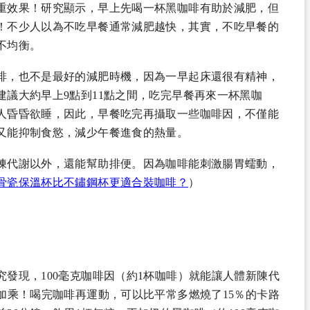
重效果！研究顯示，早上先喝一杯黑咖啡有助於減肥，但
！不少人以為不吃早餐通常減肥越快，其實，不吃早餐的
不均衡。
啡，也不是最好的減肥時機，因為一早起床還很有精神，
議大約早上9點到11點之間，吃完早餐再來一杯黑咖
人昏昏欲睡，因此，早餐吃完再攝取一些咖啡因，不僅能
又能抑制食慾，減少午餐進食的熱量。
陳代謝以外，還能幫助排便。因為咖啡能刺激腸胃蠕動，
骨瓷保溫杯比不鏽鋼杯更適合裝咖啡？
）
發現，100毫克咖啡因（約1杯咖啡）就能讓人體新陳代
加乘！喝完咖啡再運動，可以比平常多燃燒了15％的卡路