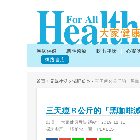
疾病保健
聰明醫療
吃出健康
心靈
網路書店
首頁
元氣生活
減肥塑身
三天瘦８公斤的「黑咖
三天瘦８公斤的「黑咖啡
出處／
大家健康雜誌網站
2019-12-11
採訪整理／
張郁梵 圖／PEXELS