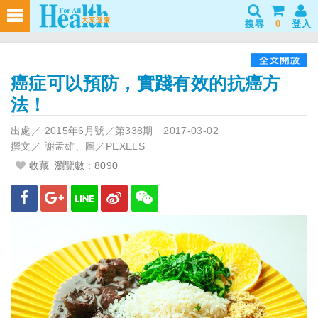
搜尋
0
登入
癌症可以預防，實踐有效的抗癌方
法！
出處／
2015年6月號／第338期
2017-03-02
撰文／
謝孟雄、圖／PEXELS
收藏
瀏覽數 : 8090