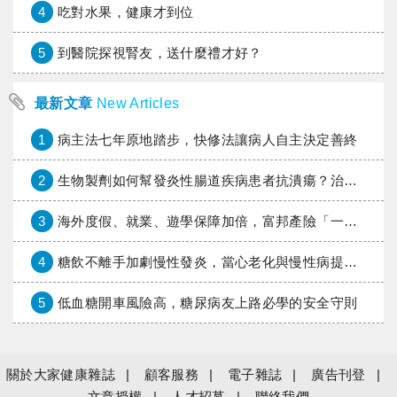
4
吃對水果，健康才到位
5
到醫院探視腎友，送什麼禮才好？
最新文章
New Articles
1
病主法七年原地踏步，快修法讓病人自主決定善終
2
生物製劑如何幫發炎性腸道疾病患者抗潰瘍？治療進展與健保給付困境一次看
3
海外度假、就業、遊學保障加倍，富邦產險「一期逐夢」專案加碼遠距醫療與緊急救援
4
糖飲不離手加劇慢性發炎，當心老化與慢性病提早報到
5
低血糖開車風險高，糖尿病友上路必學的安全守則
關於大家健康雜誌
顧客服務
電子雜誌
廣告刊登
文章授權
人才招募
聯絡我們