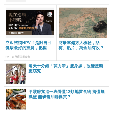
立即諮詢HPV！是對自己
防暈車偏方大檢驗，話
健康最好的投資，把握現
梅、貼片、萬金油有效？
在不嫌晚！
PR（台灣癌症基金會）
每天十分鐘「彈力帶」瘦身操，改變體態
更窈窕！
甲狀腺亢進一表看懂13類地雷食物 搞懂無
碘鹽 無碘醬油哪裡買？