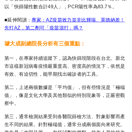
以「快篩陽性數合計49人」，PCR陽性率為83.7％。
■延伸閱讀：
專家：AZ疫苗效力並非比輝瑞、莫德納差！
先打AZ，第二劑可「疫苗混打」嗎？
璩大成副總院長分析有三個重點：
第一，在專家持續追蹤下，認為快篩現階段在台北、新北
市這樣新冠病毒疫情嚴重度高、密度高的情況下，依然是
有效、有迫切性，能早期找出確診者的工具。
第二，上述兩個數據是「平均值」，但有些情況是「極端
值」，像是文化大學及其他類似的特別現象等，正嚴密觀
察中。
第三，通常檢測結果受到各醫院篩檢方法、對象影響而產
生不同的結果。針對極端值，通常分成兩個面向來研究。