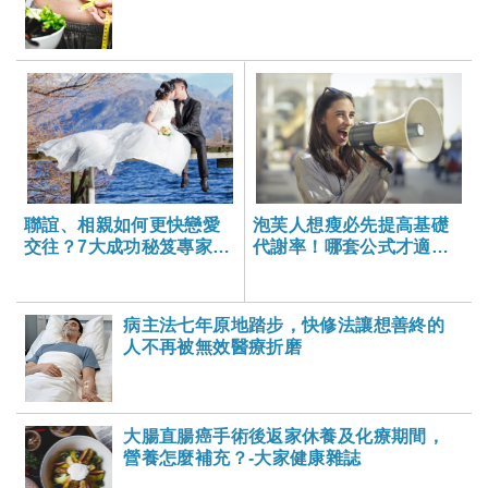
聯誼、相親如何更快戀愛
泡芙人想瘦必先提高基礎
交往？7大成功秘笈專家報
代謝率！哪套公式才適合
你知-大家健康雜誌
自己？-大家健康雜誌
病主法七年原地踏步，快修法讓想善終的
人不再被無效醫療折磨
大腸直腸癌手術後返家休養及化療期間，
營養怎麼補充？-大家健康雜誌