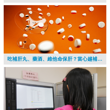
吃補肝丸、藥酒、維他命保肝？當心越補愈傷肝腎