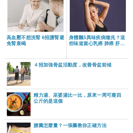
高血壓不想洗腎 6招護腎避
身體飄5異味疾病徵兆？這
免腎衰竭
些味道當心乳癌 肺癌 肝硬
化 腎衰竭
４招加強骨盆活動度，改善骨盆前傾
精力湯、巫婆湯比一比，原來一周可瘦四
公斤的是這個
腰圍怎麼量？一張圖教你正確方法