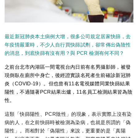
最近新冠肺炎本土病例大增，很多公司規定
居家快篩，去
年疫情嚴重時，不少人自行買快篩試劑，卻常傳出偽陰性
的消息，到底快篩有沒有用？與 PCR 檢測有何不同？
之前台北市內湖區一間電視台內日前有名男攝影師，被發
現倒臥在廁所中身亡，後經證實該名死者生前確診新冠肺
炎（COVID-19）。但也曾有11名電視媒體同業快篩結果
陽性，不過隨著PCR結果出爐，11名員工檢測結果皆為陰
性。​
這類「快篩陽性、PCR陰性」的現象，表示實際上沒有染
病的人，在之前快篩時被檢測為染病，也就是所謂的「偽
陽性」。而相對於「偽陽性」來說，更重要的是「真陽