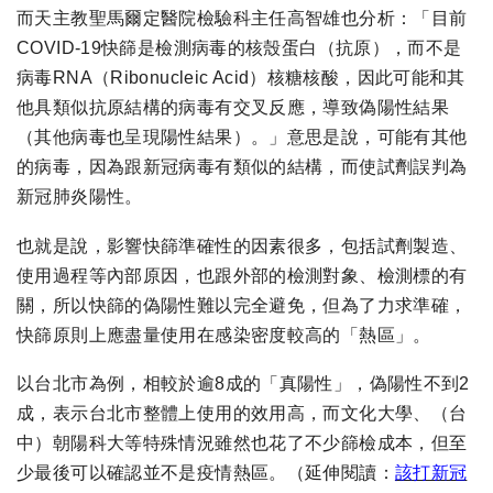
而天主教聖馬爾定醫院檢驗科主任高智雄也分析：「目前
COVID-19快篩是檢測病毒的核殼蛋白（抗原），而不是
病毒RNA（Ribonucleic Acid）核糖核酸，因此可能和其
他具類似抗原結構的病毒有交叉反應，導致偽陽性結果
（其他病毒也呈現陽性結果）。」意思是說，可能有其他
的病毒，因為跟新冠病毒有類似的結構，而使試劑誤判為
新冠肺炎陽性。
也就是說，影響快篩準確性的因素很多，包括試劑製造、
使用過程等內部原因，也跟外部的檢測對象、檢測標的有
關，所以快篩的偽陽性難以完全避免，但為了力求準確，
快篩原則上應盡量使用在感染密度較高的「熱區」。
以台北市為例，相較於逾8成的「真陽性」，偽陽性不到2
成，表示台北市整體上使用的效用高，而文化大學、（台
中）朝陽科大等特殊情況雖然也花了不少篩檢成本，但至
少最後可以確認並不是疫情熱區。（延伸閱讀：
該打新冠