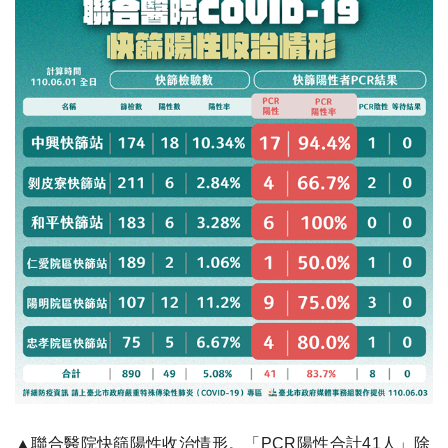
▲聯合醫院快篩陽性收治情形。「PCR陽性合計41人」除