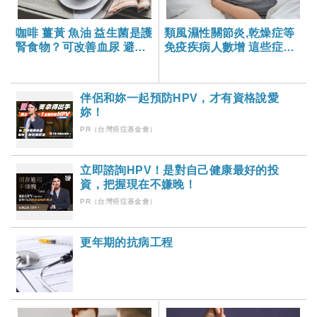
咖啡 薑黃 魚油 益生菌是護
類風濕性關節炎,乾燥症等
腎食物？可改善血尿 避免
免疫疾病人數增 這些症狀
腎臟病？
超過３個月應警覺
伴侶和妳一起預防HPV，才有資格說愛
妳！
PR（台灣癌症基金會）
立即諮詢HPV！是對自己健康最好的投
資，把握現在不嫌晚！
PR（台灣癌症基金會）
更年期的抗病工程