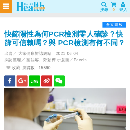
搜尋
0
登入
快篩陽性為何PCR檢測零人確診？快
篩可信賴嗎？與 PCR檢測有何不同？
出處／
大家健康雜誌網站
2021-06-04
採訪整理／
葉語容、鄭穎樺 示意圖／Pexels
收藏
瀏覽數 : 15590