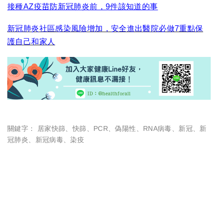
接種AZ疫苗防新冠肺炎前，9件該知道的事
新冠肺炎社區感染風險增加，安全進出醫院必做7重點保
護自己和家人
關鍵字：
居家快篩
、
快篩
、
PCR
、
偽陽性
、
RNA病毒
、
新冠
、
新
冠肺炎
、
新冠病毒
、
染疫