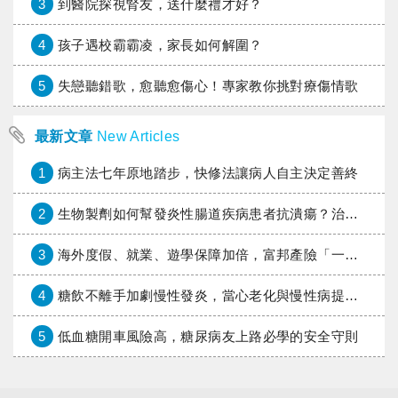
3
到醫院探視腎友，送什麼禮才好？
4
孩子遇校霸霸凌，家長如何解圍？
5
失戀聽錯歌，愈聽愈傷心！專家教你挑對療傷情歌
最新文章
New Articles
1
病主法七年原地踏步，快修法讓病人自主決定善終
2
生物製劑如何幫發炎性腸道疾病患者抗潰瘍？治療進展與健保給付困境一次看
3
海外度假、就業、遊學保障加倍，富邦產險「一期逐夢」專案加碼遠距醫療與緊急救援
4
糖飲不離手加劇慢性發炎，當心老化與慢性病提早報到
5
低血糖開車風險高，糖尿病友上路必學的安全守則