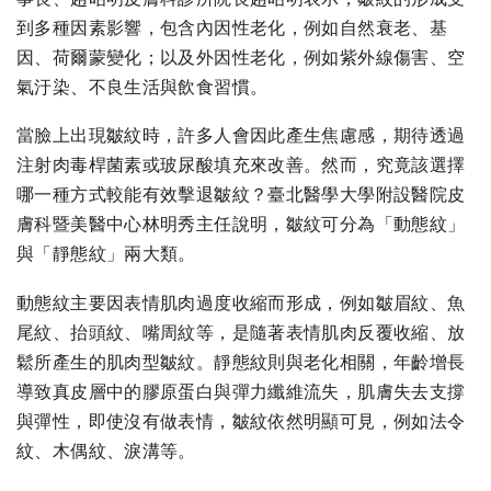
到多種因素影響，包含內因性老化，例如自然衰老、基
因、荷爾蒙變化；以及外因性老化，例如紫外線傷害、空
氣汙染、不良生活與飲食習慣。
當臉上出現皺紋時，許多人會因此產生焦慮感，期待透過
注射肉毒桿菌素或玻尿酸填充來改善。然而，究竟該選擇
哪一種方式較能有效擊退皺紋？臺北醫學大學附設醫院皮
膚科暨美醫中心林明秀主任說明，皺紋可分為「動態紋」
與「靜態紋」兩大類。
動態紋主要因表情肌肉過度收縮而形成，例如皺眉紋、魚
尾紋、抬頭紋、嘴周紋等，是隨著表情肌肉反覆收縮、放
鬆所產生的肌肉型皺紋。靜態紋則與老化相關，年齡增長
導致真皮層中的膠原蛋白與彈力纖維流失，肌膚失去支撐
與彈性，即使沒有做表情，皺紋依然明顯可見，例如法令
紋、木偶紋、淚溝等。