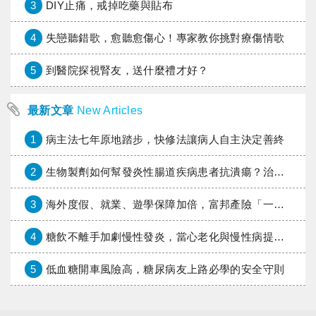
3
DIY止痛，戒掉吃藥與貼布
4
失戀聽錯歌，愈聽愈傷心！專家教你挑對療傷情歌
5
到醫院探視腎友，送什麼禮才好？
最新文章
New Articles
1
病主法七年原地踏步，快修法讓病人自主決定善終
2
生物製劑如何幫發炎性腸道疾病患者抗潰瘍？治療進展與健保給付困境一次看
3
海外度假、就業、遊學保障加倍，富邦產險「一期逐夢」專案加碼遠距醫療與緊急救援
4
糖飲不離手加劇慢性發炎，當心老化與慢性病提早報到
5
低血糖開車風險高，糖尿病友上路必學的安全守則