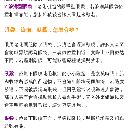
2.淚溝型眼袋
：老化引起的嚴重型眼袋，若淚溝與眼袋位
置相當靠近，脂肪堆積後會讓人看起來顯老。
眼袋、淚溝、臥蠶，怎麼分辨？
眼周老化問題除了眼袋，淚溝也會逐漸顯現，許多人甚至
會將臥蠶誤認為眼袋。三者雖位置相近，實際上成因截然
不同，若鑑別錯誤，可能影響療程選擇與效果。
臥蠶
：位於下眼瞼睫毛根部的小小隆起，是微笑時眼下肌
肉收縮所形成的凸起物，不會隨年齡增長而加深。若過度
發達，容易被誤認為眼袋。但因臥蠶常被視為迷人象徵，
部分人甚至會選擇臥蠶植入微創手術，置入外來組織以製
造更明顯的臥蠶形狀，讓笑容更具魅力。
眼袋
：位於下眼瞼下方，呈袋狀隆起，與脂肪堆積及組織
鬆弛有關。