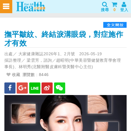
搜尋
0
登入
撫平皺紋、終結淚溝眼袋，對症施作
才有效
出處／
大家健康雜誌2026年1、2月號
2026-05-19
採訪整理／
梁雲芳，諮詢／趙昭明(中華美容暨健髮教育學會理
事長)、林明秀(北醫附醫皮膚科暨美醫中心主任)
收藏
瀏覽數 : 8446