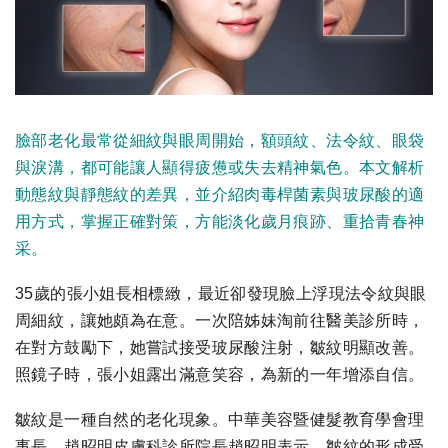
臉部老化最常從細紋與眼周開始，額頭紋、法令紋、眼袋
與淚溝，都可能讓人顯得疲憊或失去精神氣色。本文解析
動態紋與靜態紋的差異，並介紹肉毒桿菌素與玻尿酸的適
用方式，掌握正確對策，方能淡化歲月痕跡、重拾青春神
采。
35歲的張小姐長相標緻，最近卻發現臉上浮現法令紋與眼
周細紋，讓她頗為在意。一次陪姊妹淘前往醫美診所時，
在對方鼓勵下，她嘗試接受玻尿酸注射，皺紋明顯改善。
照鏡子時，張小姐露出滿意笑容，為新的一年增添自信。
皺紋是一種自然的老化現象。中華美容暨健髮教育學會理
事長、趙昭明皮膚科診所院長趙昭明表示，皺紋的形成受