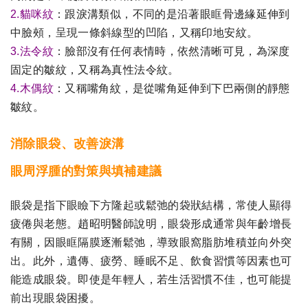
2.貓咪紋
：跟淚溝類似，不同的是沿著眼眶骨邊緣延伸到
中臉頰，呈現一條斜線型的凹陷，又稱印地安紋。
3.法令紋
：臉部沒有任何表情時，依然清晰可見，為深度
固定的皺紋，又稱為真性法令紋。
4.木偶紋
：又稱嘴角紋，是從嘴角延伸到下巴兩側的靜態
皺紋。
消除眼袋、改善淚溝
眼周浮腫的對策與填補建議
眼袋是指下眼瞼下方隆起或鬆弛的袋狀結構，常使人顯得
疲倦與老態。趙昭明醫師說明，眼袋形成通常與年齡增長
有關，因眼眶隔膜逐漸鬆弛，導致眼窩脂肪堆積並向外突
出。此外，遺傳、疲勞、睡眠不足、飲食習慣等因素也可
能造成眼袋。即使是年輕人，若生活習慣不佳，也可能提
前出現眼袋困擾。