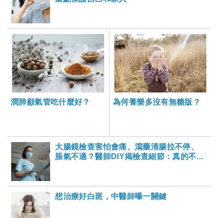
潤肺顧氣管吃什麼好？
為何養樂多沒有無糖版？
大腸鏡檢查害怕會痛、瀉藥清腸拉不停、
脹氣不適？醫師DIY揭檢查細節：真的不
痛！-大家健康雜誌
想治療好白斑，中醫師曝一關鍵