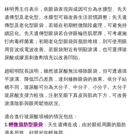
林明秀主任表示，依眼袋表現與成因可分為水腫型、先天
遺傳型及老化型。水腫型可藉改善生活習慣調整；先天遺
傳型及老化型眼袋，若能在初期輕微階段處理，可避免持
續惡化。先天遺傳型眼袋若合併眼輪匝肌肥厚，可考慮施
打肉毒桿菌素；初期老化型眼袋與脂肪堆積，則可使用眼
周音波或電波改善。若眼袋附近有明顯淚溝，也可選擇玻
尿酸或膠原刺激劑填充以改善凹陷。
趙昭明院長說明，雖然玻尿酸無法移除眼袋，但可透過填
平淚溝、降低凹凸差異，達到修飾眼袋的效果。依分子結
構不同，玻尿酸可分為大分子、中分子、小分子。大分子
玻尿酸支撐力較強，注射至眼下真皮與肌肉下方，可改善
淚溝陰影與眼周鬆弛狀況。
適合進行玻尿酸填補的情況包括：
1.輕微脂肪型眼袋
：天生遺傳造成，由於眼眶周圍的脂肪
過多所致，好發於年輕族群。