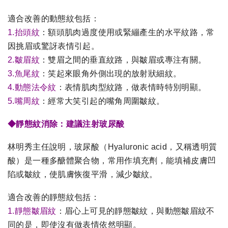
適合改善的動態紋包括：
1.抬頭紋
：額頭肌肉過度使用或緊繃產生的水平紋路，常
因挑眉或驚訝表情引起。
2.皺眉紋
：雙眉之間的垂直紋路，與皺眉或專注有關。
3.魚尾紋
：笑起來眼角外側出現的放射狀細紋。
4.動態法令紋
：表情肌肉型紋路，做表情時特別明顯。
5.嘴周紋
：經常大笑引起的嘴角周圍皺紋。
◆靜態紋消除：建議注射玻尿酸
林明秀主任說明，玻尿酸（Hyaluronic acid，又稱透明質
酸）是一種多醣體聚合物，常用作填充劑，能填補皮膚凹
陷或皺紋，使肌膚恢復平滑，減少皺紋。
適合改善的靜態紋包括：
1.靜態皺眉紋
：眉心上可見的靜態皺紋，與動態皺眉紋不
同的是，即使沒有做表情依然明顯。