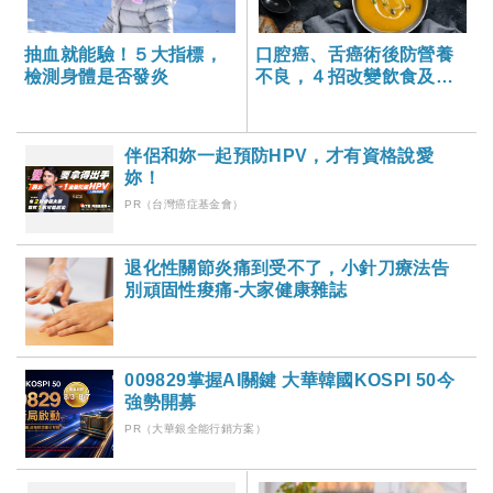
抽血就能驗！５大指標，
口腔癌、舌癌術後防營養
檢測身體是否發炎
不良，４招改變飲食及變
化菜單
伴侶和妳一起預防HPV，才有資格說愛
妳！
PR（台灣癌症基金會）
退化性關節炎痛到受不了，小針刀療法告
別頑固性痠痛-大家健康雜誌
009829掌握AI關鍵 大華韓國KOSPI 50今
強勢開募
PR（大華銀全能行銷方案）