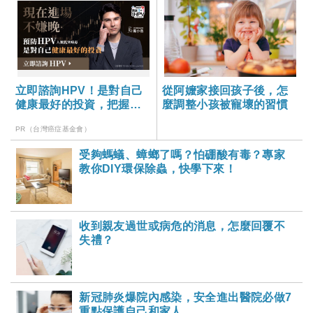
立即諮詢HPV！是對自己
從阿嬤家接回孩子後，怎
健康最好的投資，把握現
麼調整小孩被寵壞的習慣
在不嫌晚！
PR（台灣癌症基金會）
受夠螞蟻、蟑螂了嗎？怕硼酸有毒？專家
教你DIY環保除蟲，快學下來！
收到親友過世或病危的消息，怎麼回覆不
失禮？
新冠肺炎爆院內感染，安全進出醫院必做7
重點保護自己和家人