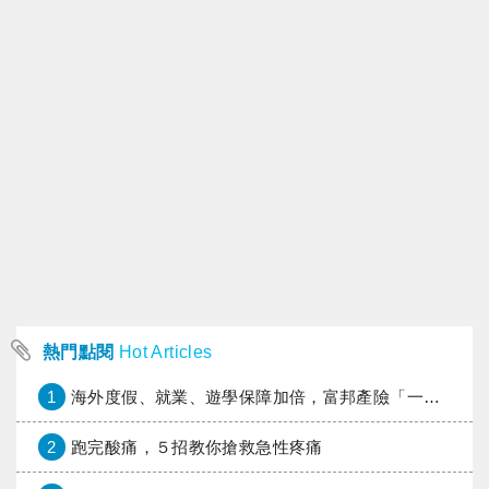
熱門點閱
Hot Articles
1
海外度假、就業、遊學保障加倍，富邦產險「一期逐夢」專案加碼遠距醫療與緊急救援
2
跑完酸痛，５招教你搶救急性疼痛