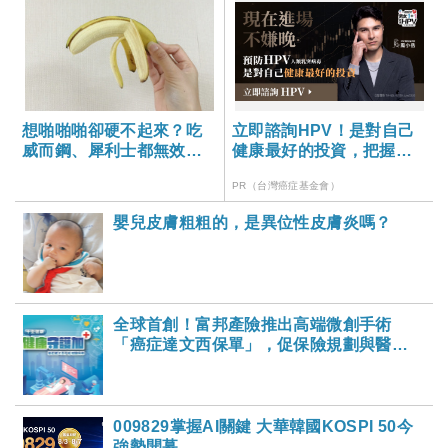
想啪啪啪卻硬不起來？吃
立即諮詢HPV！是對自己
威而鋼、犀利士都無效
健康最好的投資，把握現
時，醫師建議這麼做……
在不嫌晚！
PR（台灣癌症基金會）
嬰兒皮膚粗粗的，是異位性皮膚炎嗎？
全球首創！富邦產險推出高端微創手術
「癌症達文西保單」，促保險規劃與醫療
科技同步進化-大家健康雜誌
009829掌握AI關鍵 大華韓國KOSPI 50今
強勢開募