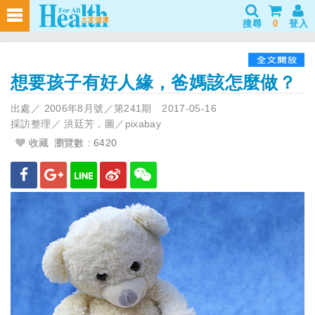
搜尋
0
登入
想要孩子有好人緣，爸媽該怎麼做？
出處／
2006年8月號／第241期
2017-05-16
採訪整理／
洪廷芳，圖／pixabay
收藏
瀏覽數 : 6420