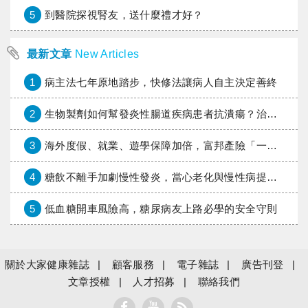
5
到醫院探視腎友，送什麼禮才好？
最新文章
New Articles
1
病主法七年原地踏步，快修法讓病人自主決定善終
2
生物製劑如何幫發炎性腸道疾病患者抗潰瘍？治療進展與健保給付困境一次看
3
海外度假、就業、遊學保障加倍，富邦產險「一期逐夢」專案加碼遠距醫療與緊急救援
4
糖飲不離手加劇慢性發炎，當心老化與慢性病提早報到
5
低血糖開車風險高，糖尿病友上路必學的安全守則
關於大家健康雜誌
顧客服務
電子雜誌
廣告刊登
文章授權
人才招募
聯絡我們