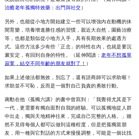
治癒老年孤獨特效藥：出門與社交
）
另外，也能從小地方開始建立一些可以增強內在動機的休
閒育樂，培養增進勝任感的習慣，親近大自然，園藝治療
等，也都是類似從小地方入手，具有長期效果的處遇方
式。這些方法多少有些「正念」的特性在內，也就是要沉
澱安定，有回到自身的特性。（延伸閱讀：
老年不想孤單
寂寞，結交不同年齡的朋友就對了！
）
如果上述做法都無效，別忘了，還有諮商師可以求助喔！
求助並不可恥，反而是一個對自己負責的勇敢行動。
蔣勳在他《孤獨六講》的書中曾寫到：「我覺得尤其是下
一代，更需要有獨自面對自我的經驗。可以孤獨地從人群
中出走，獨與天地精神往來，完成自己完整的人格。」雖
然不見得每個人都可以做到這種程度，但是把孤獨當朋
友，用一種與它對話的方式來慢慢調整，可能是一個比找