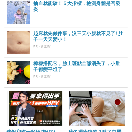
抽血就能驗！５大指標，檢測身體是否發
炎
起床就先做件事，沒三天小腹就不見了! 肚
子一天天變小！
PR（新素簡）
檸檬搭配它，臉上斑點全部消失了，小肚
子都變平坦了
PR（新素簡）
伴侶和妳一起預防HPV，
秋冬濕疹復發？除了中醫