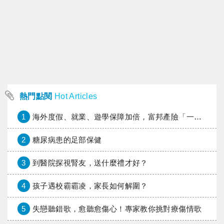
熱門點閱
Hot Articles
1
海外度假、就業、遊學保障加倍，富邦產險「一期逐夢」專案加碼遠距醫療與緊急救援
2
糖尿病患的足部保健
3
到醫院探視腎友，送什麼禮才好？
4
孩子遇校霸霸凌，家長如何解圍？
5
失戀聽錯歌，愈聽愈傷心！專家教你挑對療傷情歌