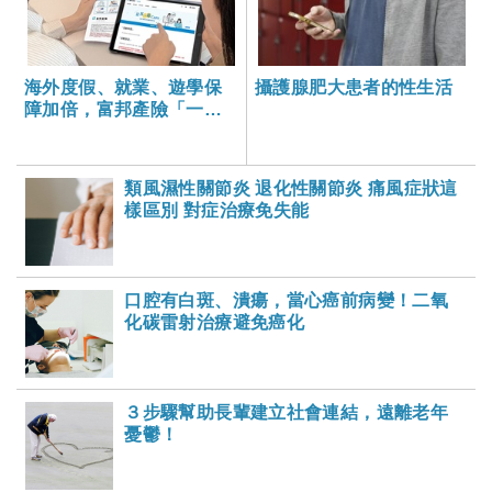
海外度假、就業、遊學保
攝護腺肥大患者的性生活
障加倍，富邦產險「一期
逐夢」專案加碼遠距醫療
與緊急救援
類風濕性關節炎 退化性關節炎 痛風症狀這
樣區別 對症治療免失能
口腔有白斑、潰瘍，當心癌前病變！二氧
化碳雷射治療避免癌化
３步驟幫助長輩建立社會連結，遠離老年
憂鬱！