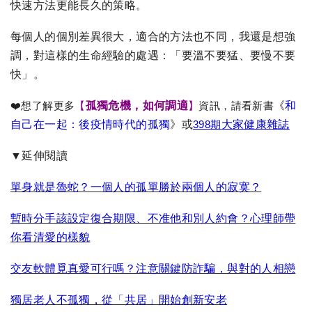
快速方法更能長久的策略。
每個人的個別差異很大，適合的方法也不同，我還是想強
調，對這樣的生命經驗的處遇：「要溫不要猛、要慢不要
快」。
❤️想了解更多
【
孤獨危機，如何調適
】
資訊，請看新書
《
和
自己在一起：後疫情時代的孤獨
》或
398期
大家健康雜誌
▼延伸閱讀
單身就是魯蛇？一個人的孤單勝於兩個人的寂寞？
暫時分手該設定復合期限、不准他和別人約會？心理師帶
你看清愛的樣貌
交友軟體覓真愛可行嗎？注意關鍵防詐騙，與對的人相戀
獨居老人不孤獨，從「共居」開始創新安老