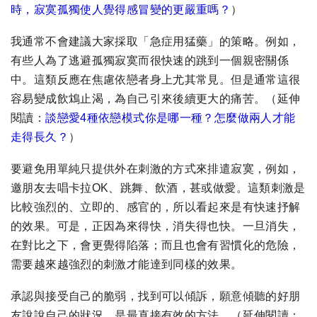
時，寂寞孤獨使人覺得感冒變的更嚴重嗎？
）
我通常不會建議大家採取「急症用猛藥」的策略。例如，
有些人為了逃避孤獨寂寞而很快速的跳到一個親密關係
中。這類反應在焦慮依戀者身上尤其常見。但是通常這很
容易變成飲鴆止渴，為自己引來後續更大的痛苦。
（
延伸
閱讀：
談戀愛4種依戀模式你是哪一種？怎麼做兩人才能
走得長久？
）
要避免用單純只提供外在刺激的方式來排遣寂寞，例如，
邀朋友去唱卡拉OK、跳舞、飲酒，甚或做愛。這類刺激是
比較強烈的、立即的、感官的，所以看起來是有快速抒解
的效果。可是，正因為來得快，消失得也快。一旦消失，
在對比之下，會更覺得陷落；而且也會有習慣化的危險，
需要越來越強烈的刺激才能達到同樣的效果。
承認與接受自己的脆弱，找到可以傾訴，願意傾聽的好朋
友說說自己的狀況，是最直接有效的方法。（延伸閱讀：