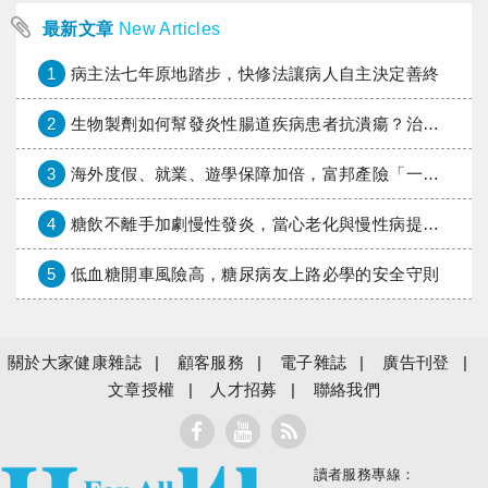
最新文章
New Articles
1
病主法七年原地踏步，快修法讓病人自主決定善終
2
生物製劑如何幫發炎性腸道疾病患者抗潰瘍？治療進展與健保給付困境一次看
3
海外度假、就業、遊學保障加倍，富邦產險「一期逐夢」專案加碼遠距醫療與緊急救援
4
糖飲不離手加劇慢性發炎，當心老化與慢性病提早報到
5
低血糖開車風險高，糖尿病友上路必學的安全守則
關於大家健康雜誌
顧客服務
電子雜誌
廣告刊登
文章授權
人才招募
聯絡我們
讀者服務專線：
大家健康