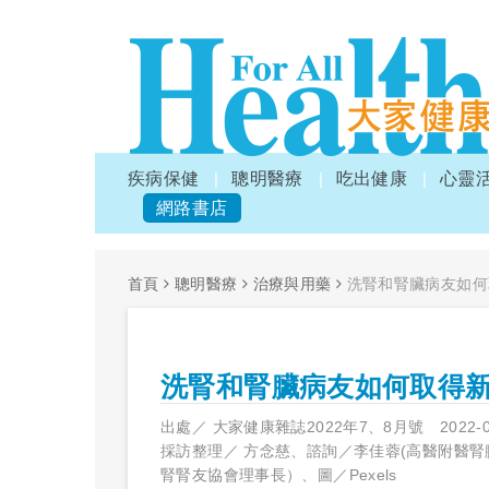
疾病保健
聰明醫療
吃出健康
心靈
網路書店
首頁
聰明醫療
治療與用藥
洗腎和腎臟病友如何
洗腎和腎臟病友如何取得
出處／
大家健康雜誌2022年7、8月號
2022-
採訪整理／
方念慈、諮詢／李佳蓉(高醫附醫腎
腎腎友協會理事長）、圖／Pexels