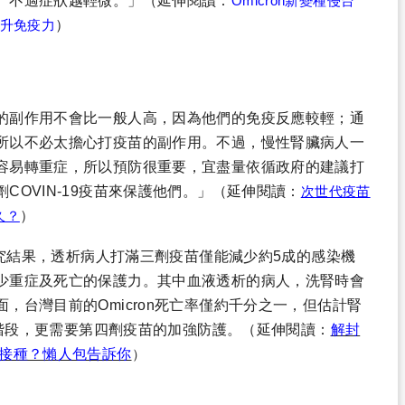
、不適症狀越輕微。」
（延伸閱讀：
Omicron新變種侵台
提升免疫力
）
的副作用不會比一般人高，因為他們的免疫反應較輕；通
所以不必太擔心打疫苗的副作用。不過，慢性腎臟病人一
容易轉重症，所以預防很重要，宜盡量依循政府的建議打
OVIN-19疫苗來保護他們。」
（延伸閱讀：
次世代疫苗
久？
）
的研究結果，透析病人打滿三劑疫苗僅能減少約5成的感染機
少重症及死亡的保護力。其中血液透析的病人，洗腎時會
，台灣目前的Omicron死亡率僅約千分之一，但估計腎
行階段，更需要第四劑疫苗的加強防護。
（延伸閱讀：
解封
苗接種？懶人包告訴你
）