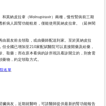
）和莫納皮拉韋（Molnupiravir）兩種，慢性腎病前三期
透析病人因腎功能較差，僅能使用莫納皮拉韋。（延伸閱
再由親友前去領取，或由藥師配送到家。至於莫納皮拉
，但全國已增加至210家配賦醫院可以直接開藥及給藥，
診、取藥；而在原本看病的診所視訊看診開立的，則會需
領藥物，約定領取方式。
賦醫院名單
腎臟病友，近期就醫時，可請醫師提供最新的腎功能報告