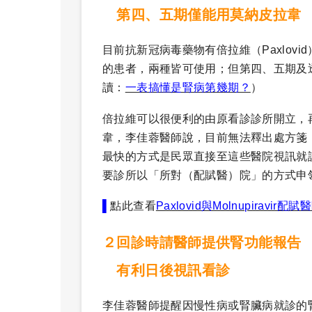
第四、五期僅能用莫納皮拉韋
目前抗新冠病毒藥物有倍拉維（Paxlovid
的患者，兩種皆可使用；但第四、五期及
讀：
一表搞懂是腎病第幾期？
）
倍拉維可以很便利的由原看診診所開立，
韋，李佳蓉醫師說，目前無法釋出處方箋
最快的方式是民眾直接至這些醫院視訊就
要診所以「所對（配賦醫）院」的方式申
​▌
點此查看
Paxlovid與Molnupiravir配
２回診時請醫師提供腎功能報告
有利日後視訊看診
李佳蓉醫師提醒因慢性病或腎臟病就診的