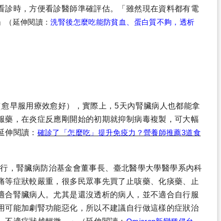
看診時，方便看診醫師準確評估。「雖然現在資料都有電
​
（延伸閱讀：
洗腎後怎麼吃能防貧血、蛋白質不夠，透析
（愈早服用療效愈好），實際上，5天內腎臟病人也都能拿
服藥，在炎症反應剛開始的初期就抑制病毒複製，可大幅
延伸閱讀：
確診了「怎麼吃」提升免疫力？營養師推薦3道食
灣大流行，腎臟病防治基金會董事長、臺北醫學大學醫學系內科
痛等症狀較嚴重，很多民眾事先買了止咳藥、化痰藥、止
適合腎臟病人。尤其是還沒透析的病人，並不適合自行服
用可能加劇腎功能惡化，所以不建議自行做這樣的症狀治