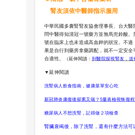
腎友須依中醫師指示服用
中華民國多囊腎腎友協會理事長、台大醫
問中醫得知清冠一號藥方並無馬兜鈴酸。
號在臨床上也未造成高血鉀的狀況。不過
果是自行到藥房拿藥調配，就不一定安全
合適性。
（延伸閱讀：
到醫院探視腎友，送
▼延伸閱讀
洗腎病人飲食指南，健康菜單安心吃
新冠肺炎康復後卻累又喘？5量表檢視恢復程
糖尿病人不想洗腎，記得做２項檢查
腎臟衰竭後，除了洗腎，還有什麼方法可