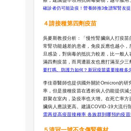
療，建議盡早領用抗病毒藥物，越早服用
確診者仍可能染疫！營養師推3食譜幫腎友
４請接種第四劑疫苗
吳麥斯教授分析：「慢性腎臟病人打疫苗
常腎功能越差的患者，免疫反應也越小，
旦感染，對病毒的抵抗力較差，比一般人
滿四劑疫苗，而周遭親友也應打滿至少三劑C
要打嗎、防護力如何？新冠疫苗還要接種多
李佳蓉醫師也提供國外關於Omicron
率，但是接種疫苗在透析病人仍能提供減
群聚在室內，染疫率也大增。在死亡率方面
臟病人應該更高。建議COVID-19大流
需再提高疫苗接種率 各族群到哪預約疫
５清冠一號不含傷腎藥材