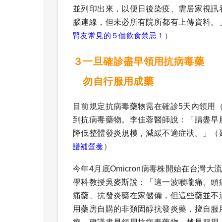
並列印出來，以便日後染疫、需居家視訊
腦連線，但未必所有院所都有上傳資料。」
腎友常見的５個飲食禁忌！
）
３一旦確診盡早領用抗病毒藥
勿自行服用成藥
目前規定抗病毒藥物需在確診5天內領用
到抗病毒藥物。李佳蓉醫師說：「請盡早
降低整體發炎規模，減緩不適症狀。」
（
譜補營養
）
今年4月底Omicron病毒株開始在台
學科教授吳麥斯說：「這一波喉嚨痛、頭
痛藥、抗發炎藥在家儲備，但這些藥並不
用藥房自購的非類固醇抗發炎藥，擅自服