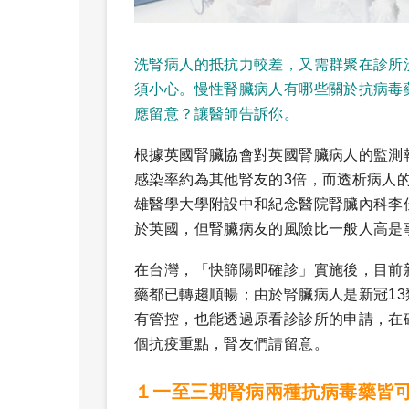
洗腎病人的抵抗力較差，又需群聚在診所
須小心。慢性腎臟病人有哪些關於抗病毒藥(Pax
應留意？讓醫師告訴你。
根據英國腎臟協會對英國腎臟病人的監測報
感染率約為其他腎友的3倍，而透析病人的
雄醫學大學附設中和紀念醫院腎臟內科李
於英國，但腎臟病友的風險比一般人高是
在台灣，「快篩陽即確診」實施後，目前
藥都已轉趨順暢；由於腎臟病人是新冠1
有管控，也能透過原看診診所的申請，在確診
個抗疫重點，腎友們請留意。
１一至三期腎病兩種抗病毒藥皆