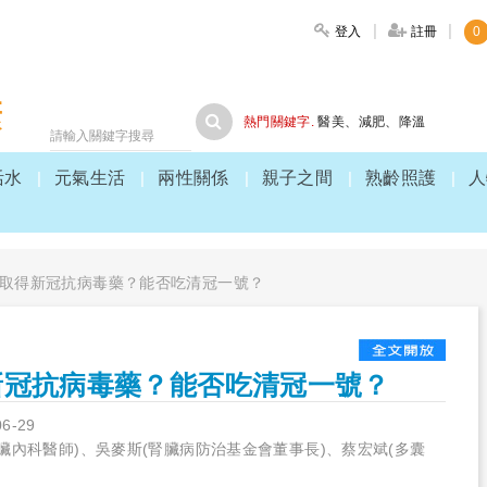
登入
註冊
0
大家健康
熱門關鍵字.
醫美
、
減肥
、
降溫
活水
元氣生活
兩性關係
親子之間
熟齡照護
人
取得新冠抗病毒藥？能否吃清冠一號？
新冠抗病毒藥？能否吃清冠一號？
06-29
臟內科醫師)、吳麥斯(腎臟病防治基金會董事長)、蔡宏斌(多囊