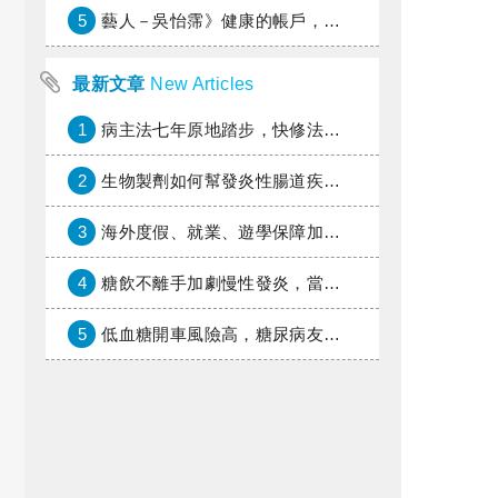
5
藝人－吳怡霈》健康的帳戶，年輕時別提光
最新文章
New Articles
1
病主法七年原地踏步，快修法讓病人自主決定善終
2
生物製劑如何幫發炎性腸道疾病患者抗潰瘍？治療進展與健保給付困境一次看
3
海外度假、就業、遊學保障加倍，富邦產險「一期逐夢」專案加碼遠距醫療與緊急救援
4
糖飲不離手加劇慢性發炎，當心老化與慢性病提早報到
5
低血糖開車風險高，糖尿病友上路必學的安全守則