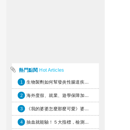
熱門點閱
Hot Articles
1
生物製劑如何幫發炎性腸道疾病患者抗潰瘍？治療進展與健保給付困境一次看
2
海外度假、就業、遊學保障加倍，富邦產險「一期逐夢」專案加碼遠距醫療與緊急救援
3
《我的婆婆怎麼那麼可愛》婆婆希望媳婦放棄領取已故兒子身故理賠金，可以這樣做嗎？
4
抽血就能驗！５大指標，檢測身體是否發炎