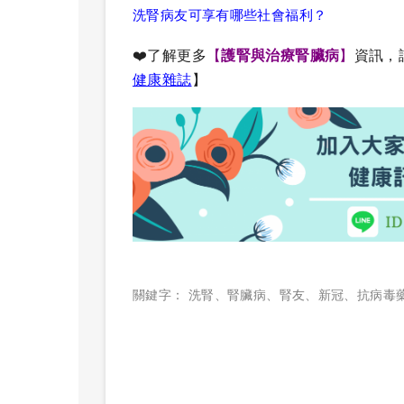
洗腎病友可享有哪些社會福利？
❤️了解更多
【
護腎與
治療
腎臟病
】
資訊，
健康雜誌
】
關鍵字：
洗腎
、
腎臟病
、
腎友
、
新冠
、
抗病毒