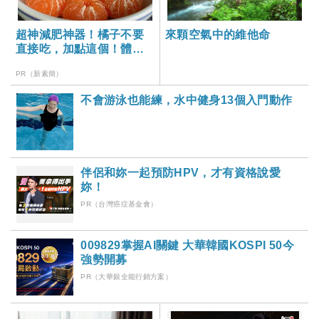
超神減肥神器！橘子不要
來顆空氣中的維他命
直接吃，加點這個！體重
天天下降
PR（新素簡）
不會游泳也能練，水中健身13個入門動作
伴侶和妳一起預防HPV，才有資格說愛
妳！
PR（台灣癌症基金會）
009829掌握AI關鍵 大華韓國KOSPI 50今
強勢開募
PR（大華銀全能行銷方案）