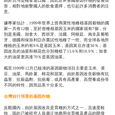
由於台灣是糧食進口國，因此世界各國基因作物的發展情
形，相對地衝擊國人的飲食選擇，也引起許多消費者的注
意。
據專家估計，
1999
年世界上曾商業性地種植基因穀物的國
家一共有
12
個，至於曾種植基因玉米的國家就有7個，分
別是美國、加拿大、西班牙、法國、阿根廷、南非及葡萄
牙，德國和保加利亞亦嘗試性地種了一些。
而全球各地所
種植的玉米約有
8
％是基因玉米，基因黃豆亦達
30
％；基
因改良的油菜和棉花也分別種植了
13.6
％和
10.9
％；加拿
大的油菜更高達
70
％是基因油菜。
截至
1999
年
12
月已核准的基因穀物項目主要是玉米、黃
豆、油菜、馬鈴薯、棉花和甜菜。由於基因改良穀物有抗
蟲害、抗殺蟲劑、抗病毒，或具有高產量、高營養成份等
不同的特性，因而品系十分多元。
台灣自行培育的基因作物
反觀國內，由於基因改良是育種的方式之一，且速度較
快，因此已被研究人員廣泛地應用在育種及產品的開發