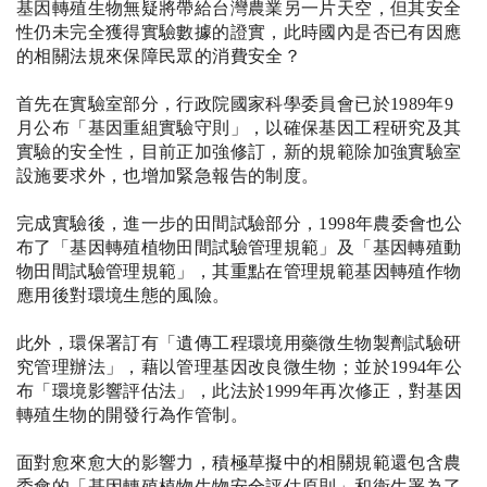
基因轉殖生物無疑將帶給台灣農業另一片天空，但其安全
性仍未完全獲得實驗數據的證實，此時國內是否已有因應
的相關法規來保障民眾的消費安全？
首先在實驗室部分，行政院國家科學委員會已於
1989
年
9
月公布「基因重組實驗守則」，以確保基因工程研究及其
實驗的安全性，目前正加強修訂，新的規範除加強實驗室
設施要求外，也增加緊急報告的制度。
完成實驗後，進一步的田間試驗部分，
1998
年農委會也公
布了「基因轉殖植物田間試驗管理規範」及「基因轉殖動
物田間試驗管理規範」，其重點在管理規範基因轉殖作物
應用後對環境生態的風險。
此外，環保署訂有「遺傳工程環境用藥微生物製劑試驗研
究管理辦法」，藉以管理基因改良微生物；並於
1994
年公
布「環境影響評估法」，此法於
1999
年再次修正，對基因
轉殖生物的開發行為作管制。
面對愈來愈大的影響力，積極草擬中的相關規範還包含農
委會的「基因轉殖植物生物安全評估原則」和衛生署為了