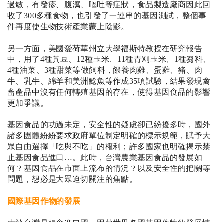
過敏，有發疹、腹瀉、嘔吐等症狀，食品製造廠商因此回
收了
300多種食物，也引發了一連串的基因測試，整個事
件再度使生物技術產業蒙上陰影。
另一方面，美國愛荷華州立大學福斯特教授在研究報告
中，用了
4
種黃豆、
12
種玉米、
11
種青刈玉米、
1
種芻料、
4
種油菜、
3
種甜菜等做飼料，餵養肉雞、蛋雞、豬、肉
牛、乳牛、綿羊和美洲鯰魚等作成
35
項試驗，結果發現禽
畜產品中沒有任何轉殖基因的存在，使得基因食品的影響
更加爭議。
基因食品的功過未定，安全性的疑慮卻已紛擾多時，國外
諸多團體紛紛要求政府單位制定明確的標示規範，賦予大
眾自由選擇「吃與不吃」的權利；許多國家也明確揭示禁
止基因食品進口
…
。此時，台灣農業基因食品的發展如
何？基因食品在市面上流布的情況？以及安全性的把關等
問題，想必是大眾迫切關注的焦點。
國際基因作物的發展