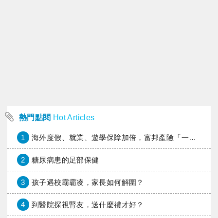
熱門點閱
Hot Articles
1
海外度假、就業、遊學保障加倍，富邦產險「一期逐夢」專案加碼遠距醫療與緊急救援
2
糖尿病患的足部保健
3
孩子遇校霸霸凌，家長如何解圍？
4
到醫院探視腎友，送什麼禮才好？