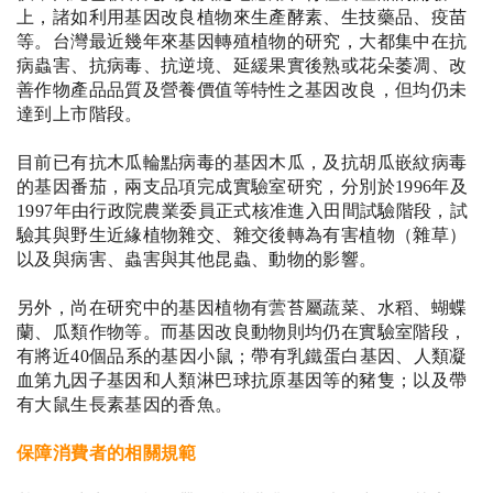
上，諸如利用基因改良植物來生產酵素、生技藥品、疫苗
等。台灣最近幾年來基因轉殖植物的研究，大都集中在抗
病蟲害、抗病毒、抗逆境、延緩果實後熟或花朵萎凋、改
善作物產品品質及營養價值等特性之基因改良，但均仍未
達到上市階段。
目前已有抗木瓜輪點病毒的基因木瓜，及抗胡瓜嵌紋病毒
的基因番茄，兩支品項完成實驗室研究，分別於
1996
年及
1997
年由行政院農業委員正式核准進入田間試驗階段，試
驗其與野生近緣植物雜交、雜交後轉為有害植物（雜草）
以及與病害、蟲害與其他昆蟲、動物的影響。
另外，尚在研究中的基因植物有蕓苔屬蔬菜、水稻、蝴蝶
蘭、瓜類作物
等。而基因改良動物則均仍在實驗室階段，
有將近
40
個品系的基因小鼠；帶有乳鐵蛋白基因、人類凝
血第九因子基因和人類淋巴球抗原基因等的豬隻；以及帶
有大鼠生長素基因的香魚。
保障消費者的相關規範