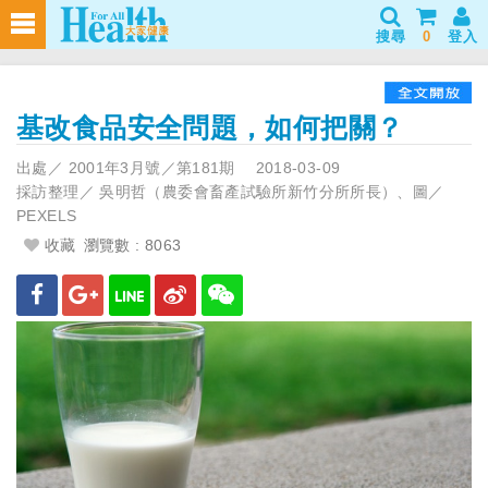
搜尋
0
登入
基改食品安全問題，如何把關？
出處／
2001年3月號／第181期
2018-03-09
採訪整理／
吳明哲（農委會畜產試驗所新竹分所所長）、圖／
PEXELS
收藏
瀏覽數 : 8063