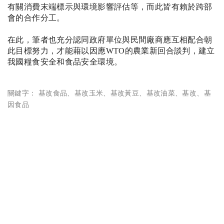
有關消費末端標示與環境影響評估等，而此皆有賴於跨部
會的合作分工。
在此，筆者也充分認同政府單位與民間廠商應互相配合朝
此目標努力，才能藉以因應
WTO
的農業新回合談判，建立
我國糧食安全和食品安全環境。
關鍵字：
基改食品
、
基改玉米
、
基改黃豆
、
基改油菜
、
基改
、
基
因食品