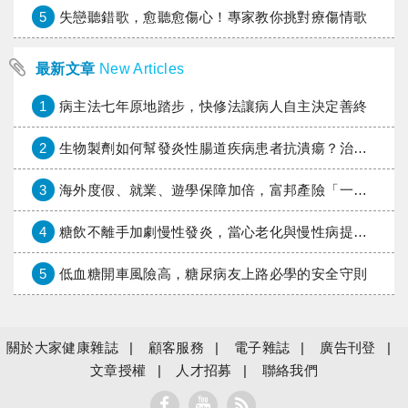
5
失戀聽錯歌，愈聽愈傷心！專家教你挑對療傷情歌
最新文章
New Articles
1
病主法七年原地踏步，快修法讓病人自主決定善終
2
生物製劑如何幫發炎性腸道疾病患者抗潰瘍？治療進展與健保給付困境一次看
3
海外度假、就業、遊學保障加倍，富邦產險「一期逐夢」專案加碼遠距醫療與緊急救援
4
糖飲不離手加劇慢性發炎，當心老化與慢性病提早報到
5
低血糖開車風險高，糖尿病友上路必學的安全守則
關於大家健康雜誌
顧客服務
電子雜誌
廣告刊登
文章授權
人才招募
聯絡我們