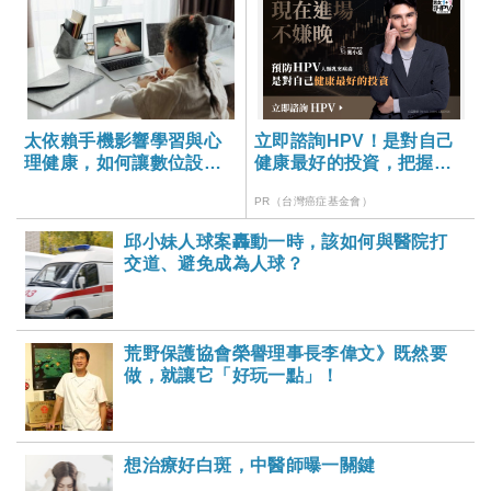
太依賴手機影響學習與心
立即諮詢HPV！是對自己
理健康，如何讓數位設備
健康最好的投資，把握現
成為孩子的助力而非阻
在不嫌晚！
PR（台灣癌症基金會）
力？-大家健康雜誌
邱小妹人球案轟動一時，該如何與醫院打
交道、避免成為人球？
荒野保護協會榮譽理事長李偉文》既然要
做，就讓它「好玩一點」！
想治療好白斑，中醫師曝一關鍵