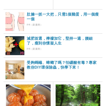
肚腩一抓一大把，只需1個雞蛋，用一個瘦
一個
PR（新素簡）
減肥首選，檸檬加它，堅持一週，腰細
了，瘦到你懷疑人生
PR（新素簡）
受夠螞蟻、蟑螂了嗎？怕硼酸有毒？專家
教你DIY環保除蟲，快學下來！