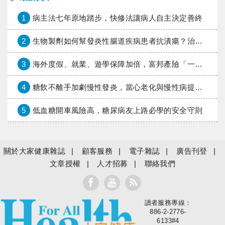
1
病主法七年原地踏步，快修法讓病人自主決定善終
2
生物製劑如何幫發炎性腸道疾病患者抗潰瘍？治療進展與健保給付困境一次看
3
海外度假、就業、遊學保障加倍，富邦產險「一期逐夢」專案加碼遠距醫療與緊急救援
4
糖飲不離手加劇慢性發炎，當心老化與慢性病提早報到
5
低血糖開車風險高，糖尿病友上路必學的安全守則
關於大家健康雜誌
顧客服務
電子雜誌
廣告刊登
文章授權
人才招募
聯絡我們
讀者服務專線：
大家健康
886-2-2776-
6133#4