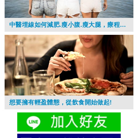
中醫埋線如何減肥.瘦小腹.瘦大腿，療程結束怎麼不復胖？
想要擁有輕盈體態，從飲食開始做起!