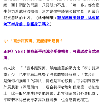
縮，而非關節的問題；只要肌力不足，「每一步」都會產
生剪力造成關節損傷，這才是傷害膝關節最常見，但最容
易被忽略的主因。
（延伸閱讀：
想深蹲練出翹臀，拯救鬆
垮下半身前，你暖身了嗎？
）
Q2
.
「寬步距深蹲」更能練出翹臀？
正解》YES！健身新手想減少受傷機會，可嘗試改良式深
蹲。
有人說：「『寬步距深蹲』帶給膝蓋的壓力比『窄步距深
蹲』少，也更能練出翹臀？許嘉麟醫師解釋，「寬步距」
是類似相撲選手的蹲法，特色是重心較穩，可以訓練髖部
外展肌群（深層肌肉），適合初學者增加穩定度，功能性
上，比一般的馬步蹲更能翹臀。若常訓練髖部外展肌群，
平時若不得已要穿著高跟鞋跑步，也會感覺更穩定。