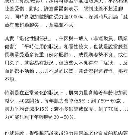
網路上有說法指出，深蹲時膝蓋不能超過腳尖，不然易讓
膝蓋受傷；對此，許嘉麟醫師表示，限制膝蓋不超過腳
尖，同時會增加髖關節受力達1000％，深蹲時只討論「膝
蓋有無超過腳尖」，意義並不大。
其實「退化性關節炎」，主因與一般人（非運動員、職業
傷害）「平時使用的狀況」相關性較大，也就是說當膝蓋
長期承受過多負重（例如肥胖）、或長期姿勢不良、或使
用久了，就容易有狀況，但這些人不見得有「症狀」，反
而是都不活動，肌力不足的民眾，常會覺得這裡怪、那裡
不順。
特別是在正常老化的狀況下，肌肉力量會隨著年齡增加而
減少，40歲開始，每年肌力會降低8％；到了50〜60歲，
肌力平均會減少15％；若不多鍛鍊或保養，到了70歲，肌
力可能只剩下年輕時的30～50％。
也就是說，覺得腿部越來越沒力是因為老化造成的肌肉萎