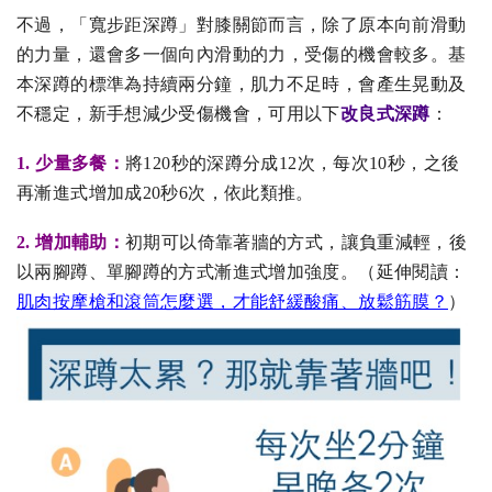
不過，「寬步距深蹲」對膝關節而言，除了原本向前滑動
的力量，還會多一個向內滑動的力，受傷的機會較多。基
本深蹲的標準為持續兩分鐘，肌力不足時，會產生晃動及
不穩定，新手想減少受傷機會，可用以下
改良式深蹲
：
1.
少量多餐：
將120秒的深蹲分成12次，每次10秒，之後
再漸進式增加成20秒6次，依此類推。
2. 增加輔助：
初期可以倚靠著牆的方式，讓負重減輕，後
以兩腳蹲、單腳蹲的方式漸進式增加強度。
（延伸閱讀：
肌肉按摩槍和滾筒怎麼選，才能舒緩酸痛、放鬆筋膜？
）