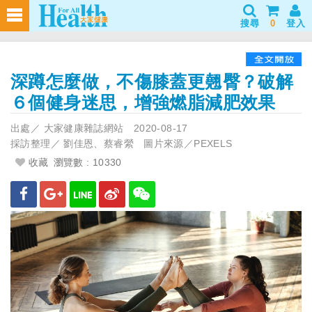
搜尋
0
登入
深蹲怎麼做，不傷膝蓋更翹臀？破解
６個健身迷思，增強燃脂減肥效果
出處／
大家健康雜誌網站
2020-08-17
採訪整理／
劉佳恩、蔡睿縈 圖片來源／PEXELS
收藏
瀏覽數 : 10330