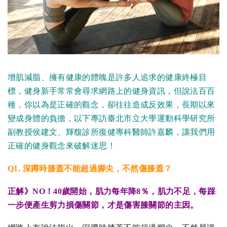
增肌減脂、擁有健康的體魄是許多人追求的健康終極目
標，健身新手常常會尋求網路上的健身資訊，但說法百百
種，你以為是正確的觀念，卻往往造成反效果，長期以來
變成身體的負擔，以下專訪臺北市立大學運動科學研究所
副教授侯建文、輝馥診所復健專科醫師許嘉麟，讓我們用
正確的健身觀念來破解迷思！
Q1
.
深蹲時膝蓋不能超過腳尖，不然傷膝蓋？
正解》NO！40歲開始，肌力每年降8％，肌力不足，每踩
一步便產生剪力​
損傷關節，才是傷害膝關節的主因。