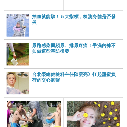
健康雜誌
抽血就能驗！５大指標，檢測身體是否發
炎
尿路感染而頻尿、排尿疼痛！手洗內褲不
如做這些事防復發
台北榮總健檢科主任陳雲亮》扛起甜蜜負
荷的交心御醫