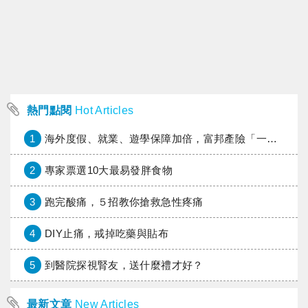
熱門點閱
Hot Articles
1
海外度假、就業、遊學保障加倍，富邦產險「一期逐夢」專案加碼遠距醫療與緊急救援
2
專家票選10大最易發胖食物
3
跑完酸痛，５招教你搶救急性疼痛
4
DIY止痛，戒掉吃藥與貼布
5
到醫院探視腎友，送什麼禮才好？
最新文章
New Articles