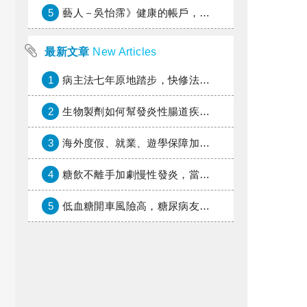
5
藝人－吳怡霈》健康的帳戶，年輕時別提光
最新文章
New Articles
1
病主法七年原地踏步，快修法讓病人自主決定善終
2
生物製劑如何幫發炎性腸道疾病患者抗潰瘍？治療進展與健保給付困境一次看
3
海外度假、就業、遊學保障加倍，富邦產險「一期逐夢」專案加碼遠距醫療與緊急救援
4
糖飲不離手加劇慢性發炎，當心老化與慢性病提早報到
5
低血糖開車風險高，糖尿病友上路必學的安全守則