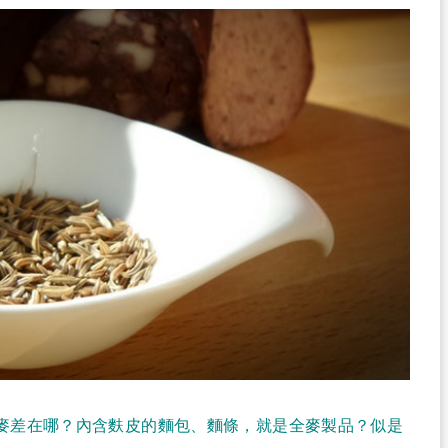
麥差在哪？內含麩皮的麵包、麵條，就是全麥製品？似是