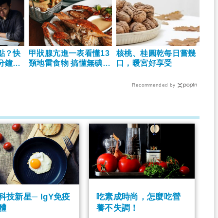
點？快
甲狀腺亢進一表看懂13
核桃、桂圓乾每日嘗幾
分鐘解
類地雷食物 搞懂無碘鹽
口，暖宮好享受
無碘醬油哪裡買？
Recommended by
科技新星─ IgY免疫
吃素成時尚，怎麼吃營
體
養不失調！