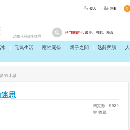
登入
註冊
0
大家健康
熱門關鍵字.
醫美
、
減肥
、
降溫
活水
元氣生活
兩性關係
親子之間
熟齡照護
人
麥的迷思
的迷思
瀏覽數 : 9939
收藏