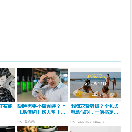
紅茶能
臨時需要小額週轉？上
出國花費難抓？全包式
【易借網】找人幫！資
海島假期，一價搞定食
金快速到位
宿玩樂，省錢更省心！
PR（易借網）
PR（Club Med Taiwan）