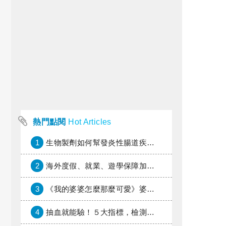
熱門點閱
Hot Articles
1
生物製劑如何幫發炎性腸道疾病患者抗潰瘍？治療進展與健保給付困境一次看
2
海外度假、就業、遊學保障加倍，富邦產險「一期逐夢」專案加碼遠距醫療與緊急救援
3
《我的婆婆怎麼那麼可愛》婆婆希望媳婦放棄領取已故兒子身故理賠金，可以這樣做嗎？
4
抽血就能驗！５大指標，檢測身體是否發炎