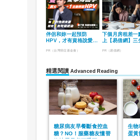
伴侶和妳一起預防
下個月房租差一
HPV，才有資格說愛
上【易借網】三
妳！
決燃眉之急
PR（台灣癌症基金會）
PR（易借網）
精選閱讀
Advanced Reading
糖尿病友早餐斷食控血
生物
糖？NO！服藥糖友懂替
蛋黃