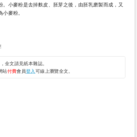
粉。小麥粉是去掉麩皮、胚芽之後，由胚乳磨製而成，又
為小麥粉。
壓
完
，全文請見紙本雜誌。
網站
付費
會員
登入
可線上瀏覽全文。