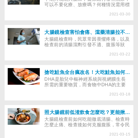
可以不要化療、放療嗎？何種情況需用標
靶藥物治療？若已是末期，治療的成效、
2021-03-30
復發率如何？手術後如何避免腸道沾黏？
大腸鏡檢查害怕會痛、瀉藥清腸拉不停、脹氣不適？醫師DIY揭檢查細節：真的不痛！
大腸鏡檢查時，民眾常因畏懼疼痛，以及
檢查前的清腸瀉劑引發不適、腹脹等狀
況，排斥檢查。事實上，目前不僅有無痛
2021-03-22
大腸鏡可選擇，且已有方法降低清腸及脹
氣不適，讓預防大腸癌沒有漏洞！
搶吃鮭魚全台瘋改名！大吃鮭魚如何避免吃到化學殘留物？
DHA是胎兒中樞神經系統與視網膜生長
所需的重要物質，而食物中DHA的主要
來源就是深海魚類。雖然深海魚類脂肪較
2021-03-18
近海魚類高3～4倍，但其所含的油脂正是
對胎兒腦部有益的omega-3多元不飽和脂
肪酸。脂肪酸存於所有細胞膜，人類胎兒
60％腦重量亦由脂肪酸組成，故所食入的
照大腸鏡前低渣飲食怎麼吃？更能揪出癌變息肉
油脂型態對人體細胞膜相當重要。因此，
大腸鏡檢查前如何吃能徹底清腸、檢查時
過去多建議孕婦每星期吃2～3次含
怎麼止痛、檢查後如何克服腹脹，常令民
omega-3多元不飽和脂肪酸豐富的魚類，
眾頭痛，事實上，目前不僅有無痛大腸鏡
以提供適量的DHA。然而，最近科學
2021-03-15
可選擇， 且已有方法降低清腸及脹氣不