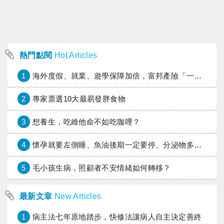
熱門點閱
Hot Articles
1
海外度假、就業、遊學保障加倍，富邦產險「一期逐夢」專案加碼遠距醫療與緊急救援
2
專家票選10大最易發胖食物
3
想養生，吃維他命不如吃咖哩？
4
懷孕就要左側睡、魚油後期一定要停、分泌物多小心高位破水！這些懷孕禁忌，你也信嗎？
5
毛小孩生病，照顧者不安情緒如何轉移？
最新文章
New Articles
1
病主法七年原地踏步，快修法讓病人自主決定善終