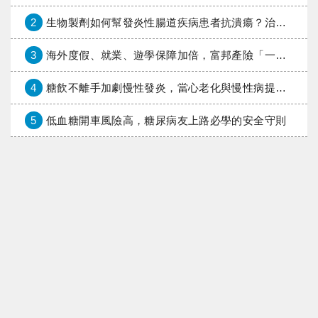
2
生物製劑如何幫發炎性腸道疾病患者抗潰瘍？治療進展與健保給付困境一次看
3
海外度假、就業、遊學保障加倍，富邦產險「一期逐夢」專案加碼遠距醫療與緊急救援
4
糖飲不離手加劇慢性發炎，當心老化與慢性病提早報到
5
低血糖開車風險高，糖尿病友上路必學的安全守則