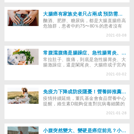
（Science）雜誌刊載，養殖鮭魚體內殘
適，讓預防大腸癌沒有漏洞！
留的致癌物是野生鮭魚的10倍，令人擔憂
不已。
大腸癌有家族史者只占兩成 預防需破解５大盲點
酗酒、肥胖、糖尿病，都是大腸直腸癌高
危險群，患者中約75〜80％的患者沒有
家族史，屬於自發性大腸直腸癌。 錯誤
2021-03-08
的認知常讓民眾掉以輕心，唯有減少篩檢
及預防的盲點，才能提早發現與提升治療
的治癒率。
常腹瀉腹痛是腸躁症、急性腸胃炎、闌尾炎還是大腸癌警訊？
常拉肚子、腹痛，到底是急性腸胃炎、大
腸激躁症，還是闌尾炎、大腸癌或子宮內
膜異位警訊？以下解析常見疼痛的部位和
2021-03-02
特色，以便在黃金治療時間內處理。
免疫力下降成防疫隱憂！營養師推薦6大營養素食物預防染病
疫情持續延燒，董氏基金會食品營養中心
提醒，維生素D能夠促進對抗病毒細菌的
保護機制。究竟攝取那些食物才能降低呼
2021-01-28
吸道感染風險？
小腹突然變大、變硬是癌症前兆？小心這幾種肌瘤、腺瘤情況需摘除子宮