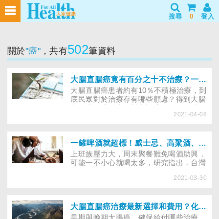
搜尋
0
登入
502
關於
"癌"
，共有
筆資料
大腸直腸癌竟有百分之十不治療？一表掌握全台求助資源、腸癌病友團體
大腸直腸癌患者約有10％不積極治療，到
底民眾對於治療存有哪些顧慮？得到大腸
直腸癌，該怎麼面對與調適，又有哪些病
2021-04-08
友團體可分享經驗，協助病人相互支持，
建立治療信心？
一罐啤酒就超標！威士忌、高粱酒、葡萄酒濃度大不同，一表看喝下多少酒精量
上班族壓力大，周末聚餐難免喝酒助興，
可能一不小心就喝太多，研究指出，台灣
高達45％的人身體較難代謝酒精，常見的
2021-03-30
啤酒、紅酒含高粱酒，每100c.c會喝進的
酒精量有多少？
大腸直腸癌治療最新選擇和費用？化療、放療和標靶藥物治療哪些有健保給付？
早期與晚期大腸癌，健保給付哪些治療，