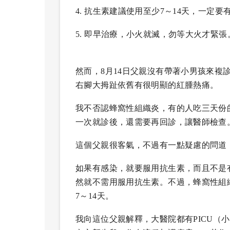
4.
抗生素建議使用至少7～14天，一定要
5.
即早治療，小火就滅，勿等大火才緊張
然而，8月14日父親沒有帶著小男孩來複
右腳大拇趾依舊有很明顯的紅腫熱痛。
我不否認蜂窩性組織炎，有的人吃三天份的
一次就診後，還需要再回診，讓醫師檢查
這個父親很客氣，不過有一點疑慮的問道
如果有感染，就要服用抗生素，而且不是
然就不需用服用抗生素。不過，蜂窩性組
7～14天。
我向這位父親解釋，大醫院都有PICU（小