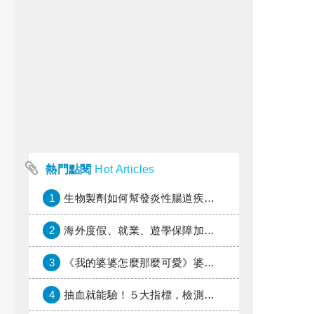
熱門點閱
Hot Articles
1
生物製劑如何幫發炎性腸道疾病患者抗潰瘍？治療進展與健保給付困境一次看
2
海外度假、就業、遊學保障加倍，富邦產險「一期逐夢」專案加碼遠距醫療與緊急救援
3
《我的婆婆怎麼那麼可愛》婆婆希望媳婦放棄領取已故兒子身故理賠金，可以這樣做嗎？
4
抽血就能驗！５大指標，檢測身體是否發炎