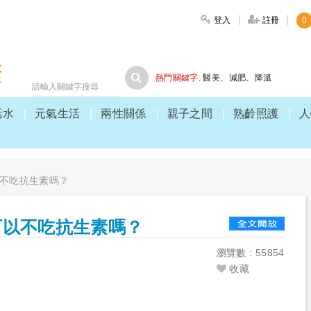
登入
註冊
0
大家健康
熱門關鍵字.
醫美
、
減肥
、
降溫
活水
元氣生活
兩性關係
親子之間
熟齡照護
人
不吃抗生素嗎？
可以不吃抗生素嗎？
瀏覽數 : 55854
收藏