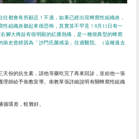
往往都會有所顧忌！不過，如果已經出現蜂窩性組織炎，
性組織炎聽起來很恐怖，其實並不罕見！8月11日有一
孩右腳大拇趾有很明顯的紅腫熱痛，是一種很典型的蜂窩
的病史曾經因為「沙門氏菌感染」住過醫院。（這種過去
三天份的抗生素，請他等藥吃完了再來回診，並給他一張
護理師給予衛教宣導。衛教單張詳細說明有關蜂窩性組織
液循環差，較難好。