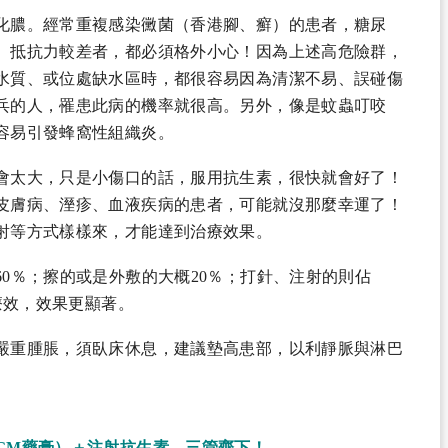
化膿。經常重複感染黴菌（香港腳、癬）的患者，糖尿
、抵抗力較差者，都必須格外小心！因為上述高危險群，
水質、或位處缺水區時，都很容易因為清潔不易、誤碰傷
兵的人，罹患此病的機率就很高。另外，像是蚊蟲叮咬
容易引發蜂窩性組織炎。
會太大，只是小傷口的話，服用抗生素，很快就會好了！
皮膚病、溼疹、血液疾病的患者，可能就沒那麼幸運了！
射等方式樣樣來，才能達到治療效果。
0％；擦的或是外敷的大概20％；打針、注射的則佔
療效，效果更顯著。
嚴重腫脹，須臥床休息，建議墊高患部，以利靜脈與淋巴
GM藥膏）＋注射抗生素，三管齊下！