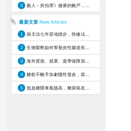
5
藝人－吳怡霈》健康的帳戶，年輕時別提光
最新文章
New Articles
1
病主法七年原地踏步，快修法讓病人自主決定善終
2
生物製劑如何幫發炎性腸道疾病患者抗潰瘍？治療進展與健保給付困境一次看
3
海外度假、就業、遊學保障加倍，富邦產險「一期逐夢」專案加碼遠距醫療與緊急救援
4
糖飲不離手加劇慢性發炎，當心老化與慢性病提早報到
5
低血糖開車風險高，糖尿病友上路必學的安全守則