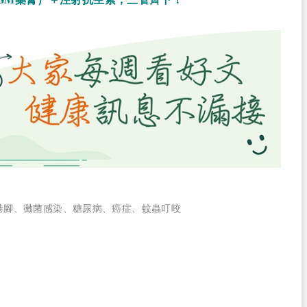
港腳
、
黴菌感染
、
糖尿病
、
癌症
、
蚊蟲叮咬