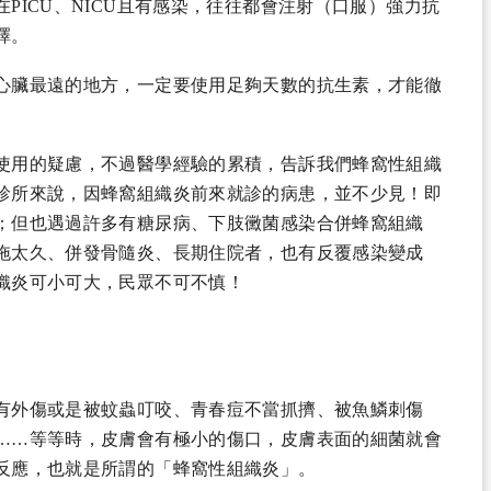
PICU、NICU且有感染，往往都會注射（口服）強力抗
擇。
心臟最遠的地方，一定要使用足夠天數的抗生素，才能徹
使用的疑慮，不過醫學經驗的累積，告訴我們蜂窩性組織
診所來說，因蜂窩組織炎前來就診的病患，並不少見！即
；但也遇過許多有糖尿病、下肢黴菌感染合併蜂窩組織
拖太久、併發骨隨炎、長期住院者，也有反覆感染變成
織炎可小可大，民眾不可不慎！
有外傷或是被蚊蟲叮咬、青春痘不當抓擠、被魚鱗刺傷
……等等時，皮膚會有極小的傷口，皮膚表面的細菌就會
反應，也就是所謂的「蜂窩性組織炎」。