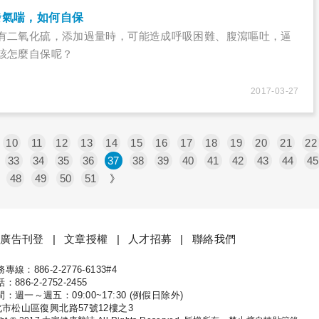
發氣喘，如何自保
有二氧化硫，添加過量時，可能造成呼吸困難、腹瀉嘔吐，逼
該怎麼自保呢？
2017-03-27
10
11
12
13
14
15
16
17
18
19
20
21
22
33
34
35
36
37
38
39
40
41
42
43
44
45
48
49
50
51
》
廣告刊登
文章授權
人才招募
聯絡我們
線：886-2-2776-6133#4
康
886-2-2752-2455
：週一～週五：09:00~17:30 (例假日除外)
北市松山區復興北路57號12樓之3