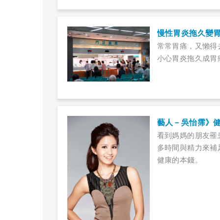
慢性胃炎拖久變
常常胃痛，又懶得
小心胃炎拖久成胃
藝人－吳怡霈》
看到媽媽的朋友罹
多時間與精力來補
健康的本錢。