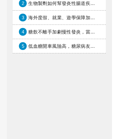
2
生物製劑如何幫發炎性腸道疾病患者抗潰瘍？治療進展與健保給付困境一次看
3
海外度假、就業、遊學保障加倍，富邦產險「一期逐夢」專案加碼遠距醫療與緊急救援
4
糖飲不離手加劇慢性發炎，當心老化與慢性病提早報到
5
低血糖開車風險高，糖尿病友上路必學的安全守則