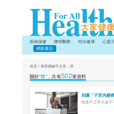
疾病保健
聰明醫療
吃出健康
心靈
網路書店
首頁
搜尋關鍵字文章 - 癌
502
關於
"癌"
，共有
筆資料
別讓「子宮內膜
陰道不正常出血不