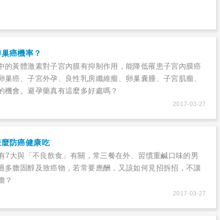
卵巢癌機率？
中的黃體激素對子宮內膜有抑制作用，能降低罹患子宮內膜癌
卵巢癌、子宮外孕、良性乳房纖維瘤、卵巢囊腫、子宮肌瘤、
的機會。避孕藥真有這麼多好處嗎？
2017-03-27
怎麼防癌健康吃
，有7大與「不良飲食」有關，常三餐在外、習慣重鹹口味的男
過多膽固醇及致癌物，若常要應酬，又該如何見招拆招，不讓
擔？
2017-03-27