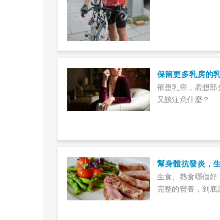
保留更多乳房的
罹患乳癌，若想部
又該注意什麼？
幫身體抗發炎，
生食、熟食哪個好
完整的營養，到底