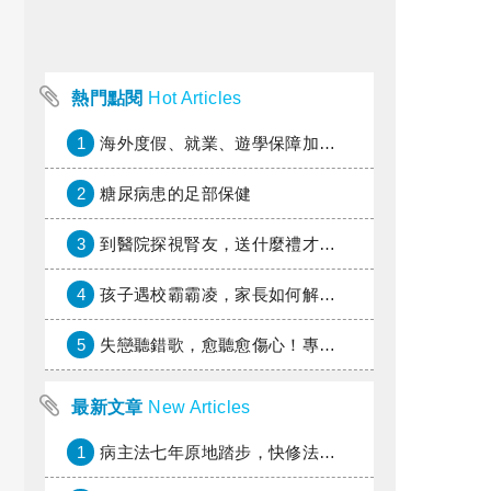
熱門點閱
Hot Articles
1
海外度假、就業、遊學保障加倍，富邦產險「一期逐夢」專案加碼遠距醫療與緊急救援
2
糖尿病患的足部保健
3
到醫院探視腎友，送什麼禮才好？
4
孩子遇校霸霸凌，家長如何解圍？
5
失戀聽錯歌，愈聽愈傷心！專家教你挑對療傷情歌
最新文章
New Articles
1
病主法七年原地踏步，快修法讓病人自主決定善終