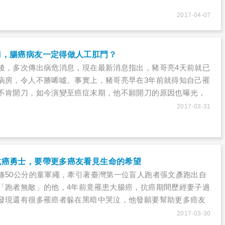
2017-04-07
刀，腸癌病友一定得做人工肛門？
後，多次傳出病危消息，現在最新消息指出，豬哥亮4天前就已
病房，令人不勝唏噓。事實上，豬哥亮早在3年前就得知自己罹
不肯開刀，如今演變至癌症末期，他不願開刀的原因也曝光，
存錢給19歲么兒當教育費，豬哥亮也因為開刀位置接近肛門，
2017-03-31
損自尊，一度拒絕接受治療。
抗癌勇士，要帶更多癌友看見生命的希望
條50公分的童軍繩，牽引著臺灣第一位盲人跑者張文彥跑出自
「跑者無敵」的他，4年前竟罹患大腸癌，抗癌期間歷經妻子過
發現還有很多罹癌者躲在黑暗中哭泣，他發願要幫助更多癌友
戰勝病魔……
2017-03-30