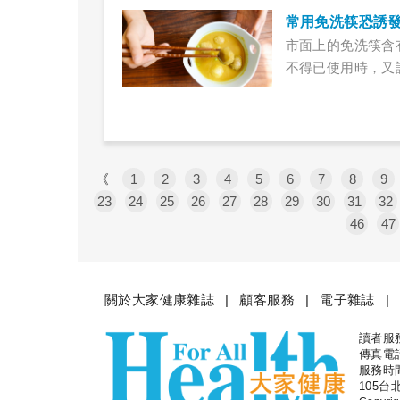
常用免洗筷恐誘
市面上的免洗筷含
不得已使用時，又
《
1
2
3
4
5
6
7
8
9
23
24
25
26
27
28
29
30
31
32
46
47
關於大家健康雜誌
顧客服務
電子雜誌
讀者服務專
大家健
傳真電話：
服務時間
105台