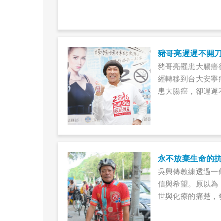
豬哥亮遲遲不開
豬哥亮罹患大腸癌
經轉移到台大安寧
患大腸癌，卻遲遲
除了想多拍點戲、
認為裝人工肛門有
永不放棄生命的
吳興傳教練透過一
信與希望。原以為
世與化療的痛楚，
走出來面對陽光、