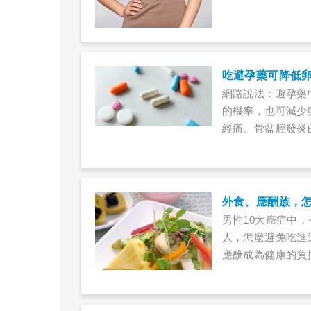
吃避孕藥可降低
網路說法：避孕藥
的機率，也可減少
經痛、骨盆腔發炎
外食、應酬族，
男性10大癌症中
人，怎麼避免吃進
應酬成為健康的負