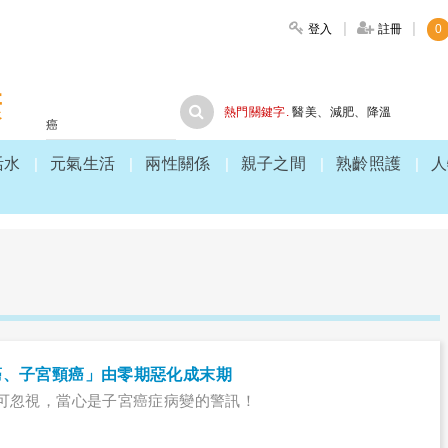
登入
註冊
0
大家健康
熱門關鍵字.
醫美
、
減肥
、
降溫
活水
元氣生活
兩性關係
親子之間
熟齡照護
人
癌、子宮頸癌」由零期惡化成末期
可忽視，當心是子宮癌症病變的警訊！