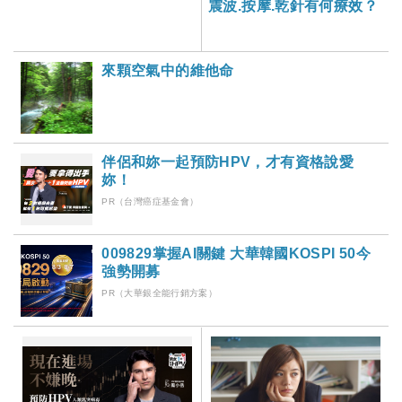
震波.按摩.乾針有何療效？
來顆空氣中的維他命
伴侶和妳一起預防HPV，才有資格說愛
妳！
PR（台灣癌症基金會）
009829掌握AI關鍵 大華韓國KOSPI 50今
強勢開募
PR（大華銀全能行銷方案）