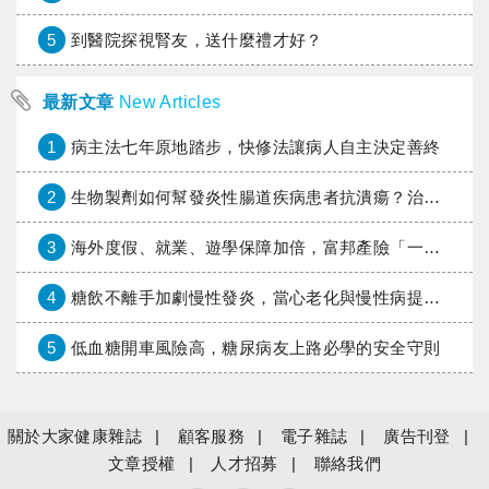
5
到醫院探視腎友，送什麼禮才好？
最新文章
New Articles
1
病主法七年原地踏步，快修法讓病人自主決定善終
2
生物製劑如何幫發炎性腸道疾病患者抗潰瘍？治療進展與健保給付困境一次看
3
海外度假、就業、遊學保障加倍，富邦產險「一期逐夢」專案加碼遠距醫療與緊急救援
4
糖飲不離手加劇慢性發炎，當心老化與慢性病提早報到
5
低血糖開車風險高，糖尿病友上路必學的安全守則
關於大家健康雜誌
顧客服務
電子雜誌
廣告刊登
文章授權
人才招募
聯絡我們