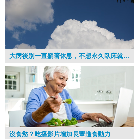
大病後別一直躺著休息，不想永久臥床就要盡快復健
沒食慾？吃播影片增加長輩進食動力