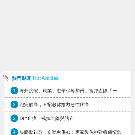
熱門點閱
Hot Articles
1
海外度假、就業、遊學保障加倍，富邦產險「一期逐夢」專案加碼遠距醫療與緊急救援
2
跑完酸痛，５招教你搶救急性疼痛
3
DIY止痛，戒掉吃藥與貼布
4
失戀聽錯歌，愈聽愈傷心！專家教你挑對療傷情歌