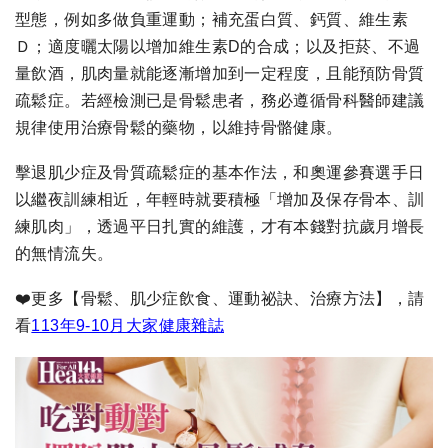
型態，例如多做負重運動；補充蛋白質、鈣質、維生素
Ｄ；適度曬太陽以增加維生素D的合成；以及拒菸、不過
量飲酒，肌肉量就能逐漸增加到一定程度，且能預防骨質
疏鬆症。若經檢測已是骨鬆患者，務必遵循骨科醫師建議
規律使用治療骨鬆的藥物，以維持骨骼健康。
擊退肌少症及骨質疏鬆症的基本作法，和奧運參賽選手日
以繼夜訓練相近，年輕時就要積極「增加及保存骨本、訓
練肌肉」，透過平日扎實的維護，才有本錢對抗歲月增長
的無情流失。
❤️更多【骨鬆、肌少症飲食、運動祕訣、治療方法】，請
看
113年9-10月大家健康雜誌