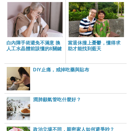
白內障手術避免不滿意 換
當退休撞上憂鬱，懂得求
人工水晶體前該懂的8關鍵
助才能找到藍天
DIY止痛，戒掉吃藥與貼布
潤肺顧氣管吃什麼好？
政治立場不同，親密家人如何避爭吵？