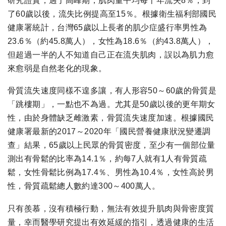
研究證實，過了高峰期，肌肉量平均每十年流失8％，到
了60歲以後，流失比例提高至15％。根據衛生福利部國民
健康署統計，台灣65歲以上長者的肌少症盛行率男性為
23.6％（約45.8萬人），女性為18.6％（約43.8萬人），
但超過一半的人不知道自己正在流失肌肉，誤以為肌力愈
來愈弱是自然老化的現象。
骨質流失速度同樣不遑多讓，有人形容50～60歲的骨質是
「跳樓期」，一點也不為過。尤其是50歲以後的更年期女
性，由於身體缺乏雌激素，骨質流失速度加速。根據國民
健康署最新的2017～2020年「國民營養健康狀況變遷調
查」結果，65歲以上民眾的骨質密度，至少有一個部位量
測出有骨鬆的比率為14.1％，約每7人就有1人有骨質疏
鬆，女性骨鬆比例為17.4％、男性為10.4％，女性高於男
性，骨質疏鬆總人數約達300～400萬人。
只有羨慕，沒有積極行動，無法有效提升肌肉與骨密度質
量，幸而醫學研究提出有效延緩的指引，透過健康的生活