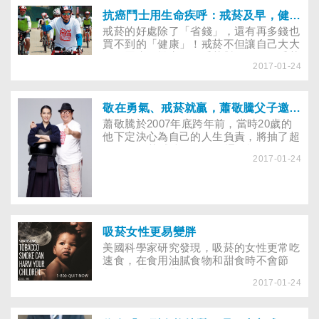
抗癌鬥士用生命疾呼：戒菸及早，健康美好
戒菸的好處除了「省錢」，還有再多錢也
買不到的「健康」！戒菸不但讓自己大大
降低罹癌的機率，二手菸對朋友、三手菸
2017-01-24
對家人的毒害也會煙消雲散，每年還能減
少一成的火災發生，好處多到說不完。
敬在勇氣、戒菸就贏，蕭敬騰父子邀你說戒就戒
蕭敬騰於2007年底跨年前，當時20歲的
他下定決心為自己的人生負責，將抽了超
過10年的菸戒掉，發了50通簡訊給有吸
2017-01-24
菸的朋友，約大家戒菸也監督他戒菸，用
有目標及給壓力的方式來督促自己。
吸菸女性更易變胖
美國科學家研究發現，吸菸的女性更常吃
速食，在食用油膩食物和甜食時不會節
制。同時，吸菸女性因不合理的飲食，又
2017-01-24
不懂得自制，身材更易變形，體重更易增
加。