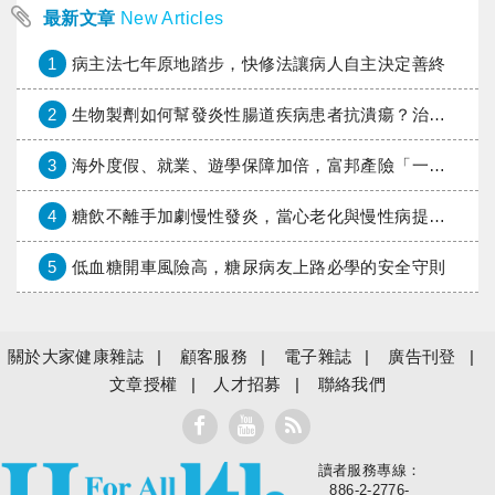
最新文章
New Articles
1
病主法七年原地踏步，快修法讓病人自主決定善終
2
生物製劑如何幫發炎性腸道疾病患者抗潰瘍？治療進展與健保給付困境一次看
3
海外度假、就業、遊學保障加倍，富邦產險「一期逐夢」專案加碼遠距醫療與緊急救援
4
糖飲不離手加劇慢性發炎，當心老化與慢性病提早報到
5
低血糖開車風險高，糖尿病友上路必學的安全守則
關於大家健康雜誌
顧客服務
電子雜誌
廣告刊登
文章授權
人才招募
聯絡我們
讀者服務專線：
大家健康
886-2-2776-