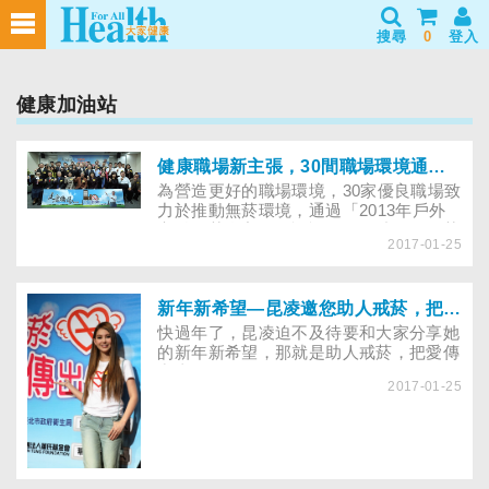
搜尋
0
登入
健康加油站
健康職場新主張，30間職場環境通過認證
為營造更好的職場環境，30家優良職場致
力於推動無菸環境，通過「2013年戶外
定點吸菸自主管理認證」，有助降低吸菸
2017-01-25
率！
新年新希望—昆凌邀您助人戒菸，把愛傳出去
快過年了，昆凌迫不及待要和大家分享她
的新年新希望，那就是助人戒菸，把愛傳
出去！
2017-01-25