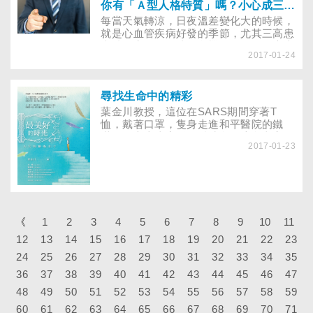
你有「Ａ型人格特質」嗎？小心成三高族群！
每當天氣轉涼，日夜溫差變化大的時候，
就是心血管疾病好發的季節，尤其三高患
者特別容易引發猝死危機！然而，臨床上
2017-01-24
常遇見許多人有濳在風險而不自知，等到
發病時已為時已晚，到底哪些人是三高的
高危險群呢？
尋找生命中的精彩
葉金川教授，這位在SARS期間穿著T
恤，戴著口罩，隻身走進和平醫院的鐵
漢，在六十歲完登百岳時留下這段文字，
2017-01-23
「我希望這一輩子留下感動自己的事情，
登百岳，不只是爬山而已，是帶著夢想，
尋找生命中的精彩。」
《
1
2
3
4
5
6
7
8
9
10
11
12
13
14
15
16
17
18
19
20
21
22
23
24
25
26
27
28
29
30
31
32
33
34
35
36
37
38
39
40
41
42
43
44
45
46
47
48
49
50
51
52
53
54
55
56
57
58
59
60
61
62
63
64
65
66
67
68
69
70
71