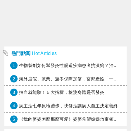
熱門點閱
Hot Articles
1
生物製劑如何幫發炎性腸道疾病患者抗潰瘍？治療進展與健保給付困境一次看
2
海外度假、就業、遊學保障加倍，富邦產險「一期逐夢」專案加碼遠距醫療與緊急救援
3
抽血就能驗！５大指標，檢測身體是否發炎
4
病主法七年原地踏步，快修法讓病人自主決定善終
5
《我的婆婆怎麼那麼可愛》婆婆希望媳婦放棄領取已故兒子身故理賠金，可以這樣做嗎？