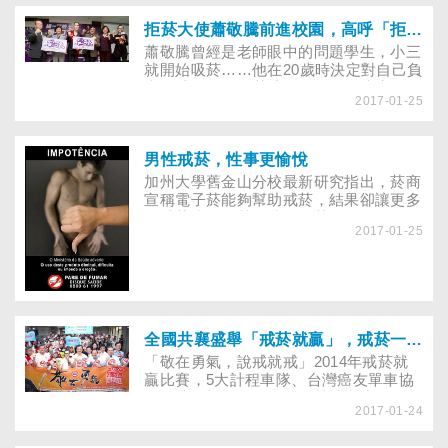
拒菸大使蕭敬騰前進校園，高呼「拒菸，我作主」！
蕭敬騰曾經是老師眼中的問題學生，小三
就開始吸菸……他在20歲時決定對自己負
責，戒除10年的菸癮，現在他邀大家一起
2017-01-25
「拒一口菸，就是爭一口氣」！
男性戒菸，性事更愉悅
加州大學舊金山分校最新研究指出，菸商
宣稱電子菸能夠幫助戒菸，結果卻讓更多
人戒菸失敗，甚至抽更多菸。
2017-01-25
全國共襄盛舉「戒菸就贏」，戒菸一定會成功！
「敬在勇氣，說戒就戒」2014年戒菸就
贏比賽，5大計程車隊、台灣癌友單車協
會、法務部、國軍兄弟均熱情響應，提醒
2017-01-24
你：想抽菸時趕緊試試戒菸4招，幫你順
利戒菸！