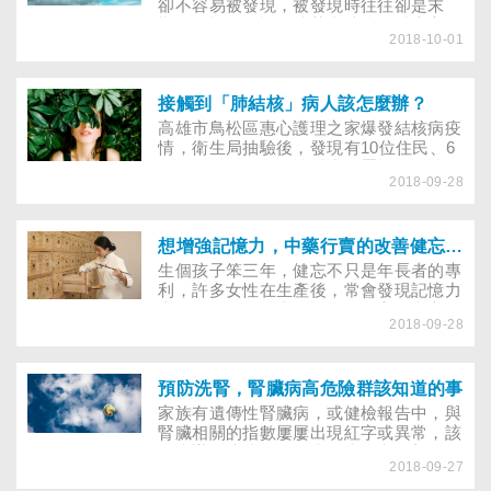
卻不容易被發現，被發現時往往卻是末
期，而許多人認為抽菸者才會是肺癌高危
2018-10-01
險群，其實不然，統計發現女性竟是肺腺
癌的高危險族群。肺癌要確診可做什麼檢
查？一年一次的x光免費健檢保障夠嗎？
若不幸罹癌，肺癌又是如何分期，存活率
接觸到「肺結核」病人該怎麼辦？
又有多少呢？本篇肺癌確診、治療懶人包
高雄市鳥松區惠心護理之家爆發結核病疫
帶你一探究竟。
情，衛生局抽驗後，發現有10位住民、6
名工作人員呈現陽性反應，屬於潛伏性結
2018-09-28
核菌感染。結核病主要透過飛沫及空氣傳
播，尤其是曾經與傳染性的病人長時間在
通風不良的狀況下接觸，呼吸一樣的空
氣，就有可能因此得到潛伏性感染。假如
想增強記憶力，中藥行賣的改善健忘配方有用嗎？
不小心接觸到肺結核病患，該怎麼辦？
生個孩子笨三年，健忘不只是年長者的專
利，許多女性在生產後，常會發現記憶力
大不如前。傳統中醫認為，健忘多和心脾
2018-09-28
腎虛損，氣血不足有關，可分型治療，依
照病人的證型對症下藥。民眾居家也可透
過按摩自我保健，並從天然食物中，攝取
足量的卵磷脂、微量元素、核酸等，降低
預防洗腎，腎臟病高危險群該知道的事
失智風險。另外，起床後梳頭，略帶力道
家族有遺傳性腎臟病，或健檢報告中，與
按壓頭皮，也有助改善頭部血液循環，防
腎臟相關的指數屢屢出現紅字或異常，該
止記憶衰退。
怎麼辦？這些數值代表什麼含意？想做深
2018-09-27
入的檢查，有哪些項目呢？日常生活又該