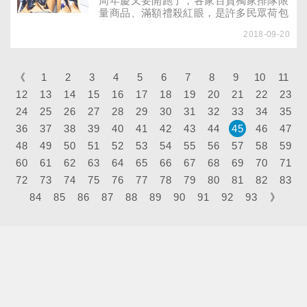
周年慶又要開跑了，各家百貨獨家排隊限
幫助家長解決孩子的「收假症候群」！
量商品、滿額禮殺紅眼，是許多民眾荷包
大失血的季節。女性專搶化妝品、包包，
2018-09-20
男性趁機入手手錶、相機等，但如果購物
到造成家人困擾，甚至經濟出問題，該怎
麼辦呢？真的有「購物狂」這種病嗎？
《
1
2
3
4
5
6
7
8
9
10
11
12
13
14
15
16
17
18
19
20
21
22
23
24
25
26
27
28
29
30
31
32
33
34
35
36
37
38
39
40
41
42
43
44
45
46
47
48
49
50
51
52
53
54
55
56
57
58
59
60
61
62
63
64
65
66
67
68
69
70
71
72
73
74
75
76
77
78
79
80
81
82
83
84
85
86
87
88
89
90
91
92
93
》