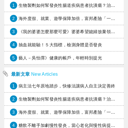
1
生物製劑如何幫發炎性腸道疾病患者抗潰瘍？治療進展與健保給付困境一次看
2
海外度假、就業、遊學保障加倍，富邦產險「一期逐夢」專案加碼遠距醫療與緊急救援
3
《我的婆婆怎麼那麼可愛》婆婆希望媳婦放棄領取已故兒子身故理賠金，可以這樣做嗎？
4
抽血就能驗！５大指標，檢測身體是否發炎
5
藝人－吳怡霈》健康的帳戶，年輕時別提光
最新文章
New Articles
1
病主法七年原地踏步，快修法讓病人自主決定善終
2
生物製劑如何幫發炎性腸道疾病患者抗潰瘍？治療進展與健保給付困境一次看
3
海外度假、就業、遊學保障加倍，富邦產險「一期逐夢」專案加碼遠距醫療與緊急救援
4
糖飲不離手加劇慢性發炎，當心老化與慢性病提早報到