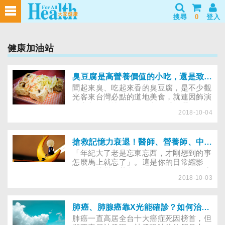
搜尋
0
登入
健康加油站
臭豆腐是高營養價值的小吃，還是致癌物？
聞起來臭、吃起來香的臭豆腐，是不少觀
光客來台灣必點的道地美食，就連因飾演
清宮劇《延禧攻略》女主角「魏瓔珞」暴
2018-10-04
紅的中國女星吳謹言也愛吃。但你知道
嗎？臭豆腐不僅是台灣美食，還可以強
身！國內研究發現，臭豆腐的益生菌比優
酪乳還要多，生吃可以改善便秘，增強免
搶救記憶力衰退！醫師、營養師、中醫師全方位助你增強記憶力
疫力，不過營養師認為，要補充益生菌還
「年紀大了老是忘東忘西，才剛想到的事
是吃優格或喝優酪乳比較實在。
怎麼馬上就忘了」。這是你的日常縮影
嗎？記憶變差其實可能是因為你的許多生
2018-10-03
活習慣不佳，如：不吃早餐、吃錯食物、
有飲酒習慣等。想要增強記憶力，吃銀
杏、六味地黃丸、記憶口香糖真的有效
嗎？讓營養師、中醫師告訴你如何增強記
肺癌、肺腺癌靠X光能確診？如何治療？
憶力！
肺癌一直高居全台十大癌症死因榜首，但