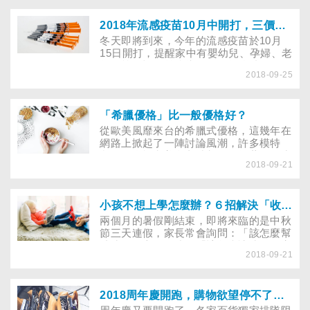
如何保養？本篇懶人包教你保養您的腎臟
健康！
2018年流感疫苗10月中開打，三價四價怎麼選？你一定要看的流感懶人包
冬天即將到來，今年的流感疫苗於10月
15日開打，提醒家中有嬰幼兒、孕婦、老
年人等，記得前往接種。今年較特別的
2018-09-25
是，過往自費四價疫苗不能用於6個月到
未滿3歲的嬰幼兒，今年四價疫苗已取得
衛福部許可，想要得到更廣泛的防疫且經
濟許可，也可以自費選擇四價疫苗。
「希臘優格」比一般優格好？
從歐美風靡來台的希臘式優格，這幾年在
網路上掀起了一陣討論風潮，許多模特
兒、健身族和美食老饕都一致推薦，不少
2018-09-21
廠商也推出各種口味，強調比起一般優
格，希臘式優格不僅更濃郁扎實，吃起來
也更有飽足感。不過，營養師提醒，市售
的希臘式優格大多都會額外添加鮮奶油，
小孩不想上學怎麼辦？６招解決「收假症候群」
讓口感更滑順，三高或有糖尿病的患者應
兩個月的暑假剛結束，即將來臨的是中秋
格外注意，避免攝取過量。
節三天連假，家長常會詢問：「該怎麼幫
助孩子收心？」或是「該怎麼讓孩子更容
2018-09-21
易在連續假期過後，適應學校生活？」每
當開學或連續假期過後，小兒門診就會看
到許多因無法適應假期結束後的學校生
活，而前來就診的孩子。就怕孩子玩瘋
2018周年慶開跑，購物欲望停不了怎麼辦？
頭，不想上學，心理師提供6個小撇步，