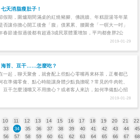
，七天消脂瘦肚子！
節假期，圍爐期間滿桌的紅燒豬腳、佛跳牆、年糕甜湯等年菜
是否讓你擔心開工後會「腹」債累累、腰圍會「一暝大一吋」
年春節連假過後都有超過3成民眾體重增加，平均都會胖2公
擔心春節暴肥，只要把握年假過後「關鍵七天」的「內臟減脂
2019-01-29
質蛋白質的飲食補充原則，減少脂肪攝取，並且搭配有氧運
復腰腹線條。
、海苔、豆干……怎麼吃？
在一起，聊天聚會，就會配上些點心零嘴再來杯茶，正餐都已
何在準備零食、點心時能讓身體少點負擔呢？常見的牛肉乾、
、豆干怎麼淺嚐又不用擔心？或者客人來訪，如何準備點心招
孩吵著喝汽水？該怎麼準備健康飲料取代？年節聚會，雖然開
2019-01-28
忌，過年零食如何吃巧吃好，讓全家都開心又能享受聚會時
10
11
12
13
14
15
16
17
18
19
20
21
22
33
34
35
36
37
38
39
40
41
42
43
44
45
56
57
58
59
60
61
62
63
64
65
66
67
68