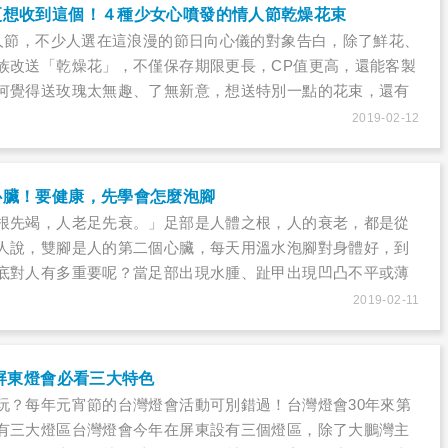
更想收到這個！４種少女心噴發的情人節乾燥花束
情人節，不少人選在這浪漫的節日向心儀的對象告白，除了鮮花、
族改送「乾燥花」，不僅保存期限更長，CP值更高，還能客製
何覺得送玫瑰太無趣、了無新意，想送特別一點的花束，還有
2019-02-12
心臟！要健康，先學會怎麼泡腳
根先竭，人老足先衰。」足部是人體之根，人的衰老，都是從
人說，雙腳是人的第二個心臟，每天用溫水泡腳對身體好，到
底對人有多重要呢？當足部出現水腫、趾甲出現凹凸不平或薄
警訊了嗎？
2019-02-11
，屏東燈會必看三大特色
玩？每年元宵節的台灣燈會活動可別錯過！台灣燈會30年來第
有三大燈區台灣燈會今年在屏東設有三個燈區，除了大鵬灣主