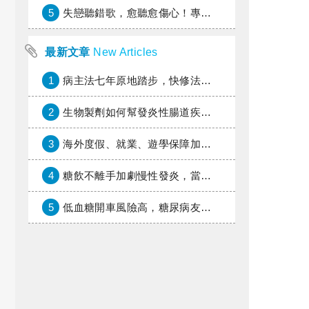
5
失戀聽錯歌，愈聽愈傷心！專家教你挑對療傷情歌
最新文章
New Articles
1
病主法七年原地踏步，快修法讓病人自主決定善終
2
生物製劑如何幫發炎性腸道疾病患者抗潰瘍？治療進展與健保給付困境一次看
3
海外度假、就業、遊學保障加倍，富邦產險「一期逐夢」專案加碼遠距醫療與緊急救援
4
糖飲不離手加劇慢性發炎，當心老化與慢性病提早報到
5
低血糖開車風險高，糖尿病友上路必學的安全守則