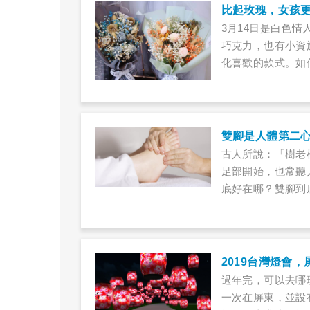
比起玫瑰，女孩
3月14日是白色
巧克力，也有小資
化喜歡的款式。如
什麼選擇呢？
雙腳是人體第二
古人所說：「樹老
足部開始，也常聽
底好在哪？雙腳到
軟時，是身體出現
2019台灣燈會
過年完，可以去哪
一次在屏東，並設