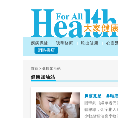
疾病保健
聰明醫療
吃出健康
心靈
網路書店
首頁
健康加油站
健康加油站
鼻塞竟是「鼻咽
因韓劇《繼承者們
體報導，金宇彬因
少數幾種治癒率較