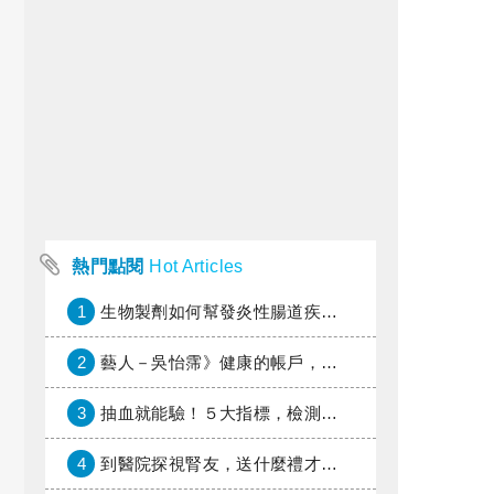
熱門點閱
Hot Articles
1
生物製劑如何幫發炎性腸道疾病患者抗潰瘍？治療進展與健保給付困境一次看
2
藝人－吳怡霈》健康的帳戶，年輕時別提光
3
抽血就能驗！５大指標，檢測身體是否發炎
4
到醫院探視腎友，送什麼禮才好？