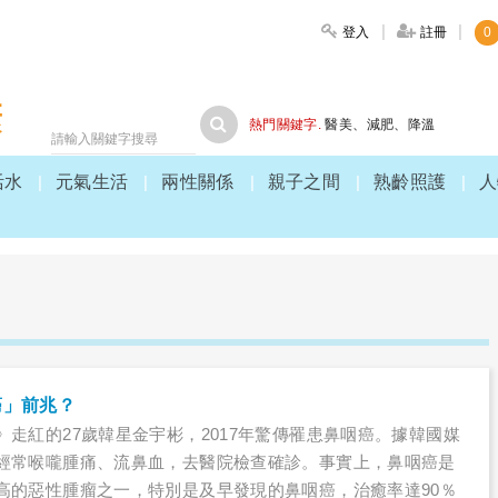
登入
註冊
0
大家健康
熱門關鍵字.
醫美
、
減肥
、
降溫
活水
元氣生活
兩性關係
親子之間
熟齡照護
人
癌」前兆？
》走紅的27歲韓星金宇彬，2017年驚傳罹患鼻咽癌。據韓國媒
經常喉嚨腫痛、流鼻血，去醫院檢查確診。事實上，鼻咽癌是
高的惡性腫瘤之一，特別是及早發現的鼻咽癌，治癒率達90％