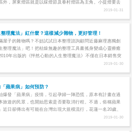
區外，屏東燈區就是以綵燈節及眷村燈區為主角。小提燈要去
有什麼表演活動？接駁車怎麼搭？台灣燈會在屏東，三大燈區
2019-01-31
夜夜精彩。
生整理魔法」紅什麼？這樣減少雜物，更好管理！
滿屋子的雜物嗎？不妨試試日本整理諮詢顧問近藤麻理惠獨創
生整理魔法」吧！把枯燥無趣的整理工具書搖身變成心靈療癒
2010年出版的《怦然心動的人生整理魔法》不僅在日本銷售突
譯成各國語言，在全球掀起一陣旋風。近期Netflix甚至推出
2019-01-30
又一個家庭協助整理雜物，幫助他們留下怦然心動的物品，不
改觀，人生也產生奇蹟般的變化！但具體該怎麼做呢？
的「蘋果病」如何預防？
始爆發「蘋果病」疫情，引起孕婦一陣恐慌，原本有計畫在過
本旅遊的民眾，也開始思索是否要取消行程。不過，俗稱蘋果
」近日卻傳出有可能在台灣出現大規模流行，花蓮一名20歲、
接觸外國旅客的孕婦，就被診斷出感染微小病毒B19，險些胎
2019-01-30
緊急為子宮內臍帶輸血進行四次輸血，才成功保住胎兒。