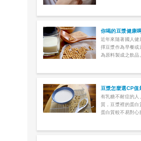
以上。而除了喉嚨
也許不是空氣品質
你喝的豆漿健康
近年來隨著國人健
擇豆漿作為早餐或
為原料製成之飲品
現，許多調製豆奶
豆漿怎麼選CP值
有乳糖不耐症的人
質，豆漿裡的蛋白
蛋白質較不易對心
挑選出CP值較高