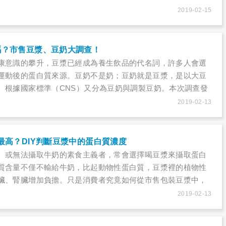
腫痛、流鼻血外，常有鼻塞的民眾也別輕忽！因為鼻塞不止，
2019-02-15
太差或鼻子過敏導致，而是鼻咽癌惹的禍！
嗎？市售豆漿、豆奶大調查！
康意識的攀升，豆漿已經成為養生飲品的代名詞，許多人會選
運動後的蛋白質來源。豆奶不是奶；豆奶就是豆漿，是以大豆
。根據國家標準（CNS）又分為豆奶與調製豆奶。本次調查發
無標示，消費者無從判斷選擇。
2019-02-13
最高？DIY判斷豆漿中的蛋白質濃度
、或無法攝取牛奶的素食主義者，常會選擇喝豆漿來攝取蛋白
質含量不僅不輸給牛奶，比起動物性蛋白質，豆漿裡的植物性
臟、腎臟增加負擔。只是消費者究竟如何從市售包裝豆漿中，
的品項呢？
2019-02-13