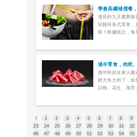
學會高纖補償餐
漫長的九天農曆春
珍饈與各式零食，
呢？根據統計，每
斤，營養師提醒，
期」，以高纖、優
動，就可以快速恢
過年零食，肉乾
過年時節全家人圍
經大魚大肉了，如
話梅、花生、海苔
待呢？家中有小小
心也不要都沒有禁
光。
《
1
2
3
4
5
6
7
8
9
23
24
25
26
27
28
29
30
31
32
46
47
48
49
50
51
52
53
54
55