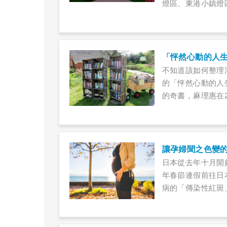
燈區、東港小鎮燈
哪裡領取？各燈區
讓大家可以在屏東
「怦然心動的人
不知道該如何整理
的「怦然心動的人
的奇書，麻理惠在
破一百萬本，還被翻
影集，透過到一個
但生活、工作從此
讓孕婦聞之色變
日本從去年十月開
年春節連假前往日
病的「傳染性紅斑
從未出國、也未曾
死腹中，所幸後來