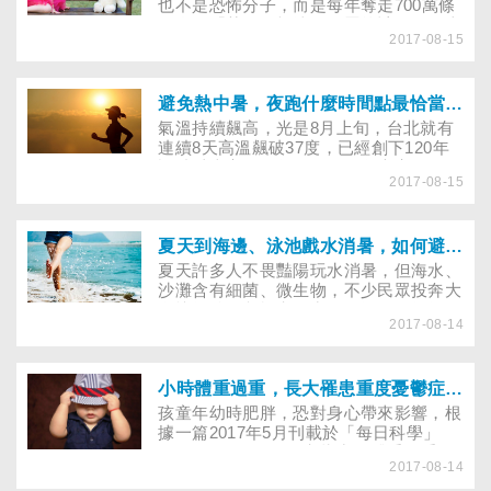
餐，希望更快見效，但營養師提醒，三餐
也不是恐怖分子，而是每年奪走700萬條
都吃代餐反倒會影響基礎代謝，更容易復
人命的「菸」。根據國健署統計，國人十
胖。
2017-08-15
大死因中，就有九個與菸有關。在禁菸浪
潮下，不少廠商都趁機開發新興菸品，其
中又以標榜富含維他命的「維他命棒」、
抽起來會散發淡淡香氣的水煙和電子煙，
避免熱中暑，夜跑什麼時間點最恰當？想要夜跑，晚餐幾點吃最好？
最受年輕人歡迎。有人說水煙和電子煙不
氣溫持續飆高，光是8月上旬，台北就有
是菸，維他命棒也不是菸，甚至還能成為
連續8天高溫飆破37度，已經創下120年
菸的替代品，真的是這樣嗎？
設站以來高溫天數紀錄，氣象專家預估，
2017-08-15
未來恐怕還會再更熱。面對如此炎熱的天
氣，不少有慢跑習慣的民眾也不得不調整
作息，改成晚上夜跑，避免在大太陽下運
動引起中暑。但也有人擔心，晚上不是應
夏天到海邊、泳池戲水消暑，如何避免陰道發炎？平常穿PH5.5酸鹼平衡褲，可讓私密處更抗菌？
該要讓免疫系統休息嗎？到底什麼時間跑
夏天許多人不畏豔陽玩水消暑，但海水、
步比較好呢？
沙灘含有細菌、微生物，不少民眾投奔大
海懷抱後，礙於空間常沒有換下溼答答的
2017-08-14
泳褲，就直接穿上外褲，導致私密處濕濕
悶悶的，易滋生細菌。婦產科發現，每年
海洋音樂祭結束後，因陰道發炎感染而求
診的患者明顯增加。
小時體重過重，長大罹患重度憂鬱症的機率較一般人高？
孩童年幼時肥胖，恐對身心帶來影響，根
據一篇2017年5月刊載於「每日科學」
(ScienceDaily)的研究指出，體重過重，
2017-08-14
特別是小時候就出現的肥胖，會大幅增加