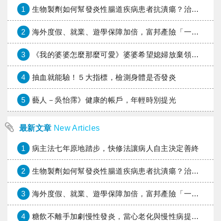
1
生物製劑如何幫發炎性腸道疾病患者抗潰瘍？治療進展與健保給付困境一次看
2
海外度假、就業、遊學保障加倍，富邦產險「一期逐夢」專案加碼遠距醫療與緊急救援
3
《我的婆婆怎麼那麼可愛》婆婆希望媳婦放棄領取已故兒子身故理賠金，可以這樣做嗎？
4
抽血就能驗！５大指標，檢測身體是否發炎
5
藝人－吳怡霈》健康的帳戶，年輕時別提光
最新文章
New Articles
1
病主法七年原地踏步，快修法讓病人自主決定善終
2
生物製劑如何幫發炎性腸道疾病患者抗潰瘍？治療進展與健保給付困境一次看
3
海外度假、就業、遊學保障加倍，富邦產險「一期逐夢」專案加碼遠距醫療與緊急救援
4
糖飲不離手加劇慢性發炎，當心老化與慢性病提早報到