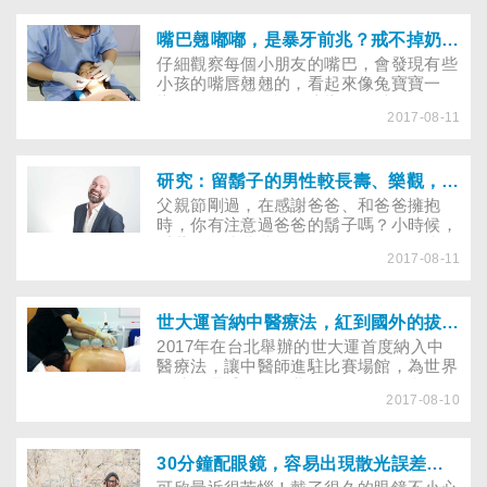
一生中罹患重度憂鬱症的風險。
嘴巴翹嘟嘟，是暴牙前兆？戒不掉奶嘴，增加暴牙危機？家長該如何在家訓練孩子，避免暴牙？
仔細觀察每個小朋友的嘴巴，會發現有些
小孩的嘴唇翹翹的，看起來像兔寶寶一
樣，雖然有的人認為這樣很可愛，好像隨
2017-08-11
時都在嘟嘴，讓人忍不住想親一下，但卻
有人認為這樣很不雅觀。事實上，大部分
的嘟翹嘴是因為暴牙，或是門牙的牙齒較
大，將嘴唇向外推擠導致。而造成小朋友
研究：留鬍子的男性較長壽、樂觀，真的嗎？
年紀輕輕就暴牙的原因，大多是吃奶嘴惹
父親節剛過，在感謝爸爸、和爸爸擁抱
的禍！想要孩子能夠擁有一口整齊美齒，
時，你有注意過爸爸的鬍子嗎？小時候，
家長該如何做呢？
看著爸爸或爺爺的鬍子，你是否有過憧
2017-08-11
憬，心裡暗自發誓：「等我長大也要留鬍
子」？鬍子不管是短是長，都是男性很明
顯的外在特徵。國外研究指出，留鬍子的
人比較樂觀、長壽，但國內皮膚科醫師強
世大運首納中醫療法，紅到國外的拔罐可以緩解疲勞、消暑解熱，但想要效果更好，有些事要先知道……
調，這樣的說法是無稽之談，至今仍沒有
2017年在台北舉辦的世大運首度納入中
科學能佐證留鬍子的男性會更長壽、強
醫療法，讓中醫師進駐比賽場館，為世界
壯、快樂。
各地的選手提供免費服務，包括推拿、整
2017-08-10
復及拔罐等非侵入性治療，讓參賽選手都
能在比賽前後放鬆肌肉、消除疲勞、促進
血液循環。不僅讓選手體驗獨特的中醫療
法，也讓世大運增添一股東方色彩。
30分鐘配眼鏡，容易出現散光誤差？配眼鏡前，這些事千萬不能做……