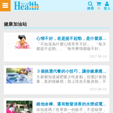
搜尋
0
登入
健康加油站
心情不好，老是提不起勁，是什麼原因？
「不知道為什麼心情常常不好」、「每天
都提不起勁」、「每件事情都做不好」
……，當出現這樣的情緒低落常達兩個禮
2017-08-16
拜，就要小心是「憂鬱」找上你了。翻開
報紙的社會版面，常常出現許多自殺案
件，「憂鬱」卻是這些人常見的共同特
徵。什麼是憂鬱症，當發現自己或親友有
３個挑選代餐的小技巧，讓你健康瘦、不傷身！
憂鬱的傾向時，除了就醫外，你可以怎麼
大家都知道減肥要少吃多動，但要計算熱
做，讓自己或親友重拾笑顏？
量，真的很麻煩；加上現在天氣炎熱，不
少上班族懶得外出用餐或運動，因而想待
2017-08-15
在冷氣房，吃代餐來減肥。根據德國歐姆
大學研究，只要在減肥期間，每天用代餐
取代兩餐正餐，維持期用代餐取代一餐，
半年下來就能減少一成的體重。這調查讓
維他命棒、還有散發淡香的水煙或電子煙，可以成為戒菸替代品嗎？
一些期望快速減肥的民眾，想三餐都吃代
你知道嗎？世界第一的殺手，不是核彈，