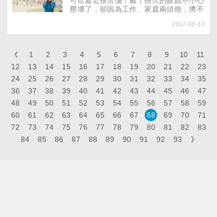
可欣最近很苦惱！戴了很久的眼鏡不小心
壓壞了，卻因為工作、家庭兩頭燒，擠不
出時間去配眼鏡。某天，她在拜訪客戶時
2017-08-10
發現，不少眼鏡行都標榜只要半小時就能
配完眼鏡，讓她很心動！打聽好離公司最
近的眼鏡行後，可欣利用午休時間去驗
光、挑眼鏡，果然不到半小時就拿到新眼
《
1
2
3
4
5
6
7
8
9
10
11
鏡。只是戴上新眼鏡後，可欣覺得不太對
12
13
14
15
16
17
18
19
20
21
22
23
勁，不管怎麼喬，看到的東西都有些模
24
25
26
27
糊，這到底是怎麼回事？
28
29
30
31
32
33
34
35
36
37
38
39
40
41
42
43
44
45
46
47
48
49
50
51
52
53
54
55
56
57
58
59
60
61
62
63
64
65
66
67
68
69
70
71
72
73
74
75
76
77
78
79
80
81
82
83
84
85
86
87
88
89
90
91
92
93
》