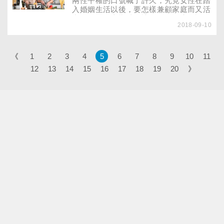
兩性平權的口號喊了許久，究竟女性在踏
一份2013年發表於線上《PLOS ONE》
入婚姻生活以後，要怎樣兼顧家庭而又活
的研究指出，人際關係「質比量更重
出自己呢？本期特別訪問了陽明大學認知
要」，與配偶關係緊張和配偶態度缺乏支
2018-09-10
神經科學研究所教授洪蘭，以女性觀點來
持者，明顯地更容易罹患憂鬱症。
跟我們分享她的感受。
《
1
2
3
4
5
6
7
8
9
10
11
12
13
14
15
16
17
18
19
20
》