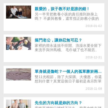
多，密集的相處很容易連芝麻綠豆大的
事，都成為負面情緒的引爆點，老伴似乎
愈來愈難搞。假如親密伴侶退休後難相
親愛的，孩子教不好是誰的錯！
處，該如何改善？除了分居、離婚，還有
另一半常把教養小孩的責任推到妳身上
什麼方法可以改善夫妻關係呢？
嗎？ 不參與教養，還常指正妳教小孩的
方式有問題？ 如何改變另一半的心態，
2019-01-02
一起分擔教養重任， 專家說，「放低姿
態、懂得求助」很重要！
摳門老公，讓妳忍無可忍？
家裡的燈永遠捨不得開、洗澡水要全留下
來洗手與沖馬桶、 毛巾破了也不能丟、
下班後還要去市場撿葉菜…… 另一半種
2018-12-31
種的摳門行徑，已讓你大呼「受不了」了
嗎？ 對付已節省過頭的枕邊人，有什麼
方法能讓他們好相處一點？
單身就是魯蛇？一個人的孤單勝於兩個人的寂寞？
雙11光棍節，除了大採購、大優惠，你還
想到什麼？其實這個日子最初是表示對單
身者的尊重，早日找到自己的另一半，因
2018-11-08
此會有慶祝單身生活或為脫離單身辦的交
友活動。根據內政部的資料，台灣適婚年
齡者（20～50歲）的未婚率節節升高，
2017年男性未婚率突破半數達到53.0％，
先生的方向就是妳的方向？
女性則為43.5％。但單身就等於魯蛇嗎？