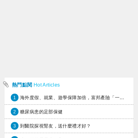
熱門點閱
Hot Articles
1
海外度假、就業、遊學保障加倍，富邦產險「一期逐夢」專案加碼遠距醫療與緊急救援
2
糖尿病患的足部保健
3
到醫院探視腎友，送什麼禮才好？