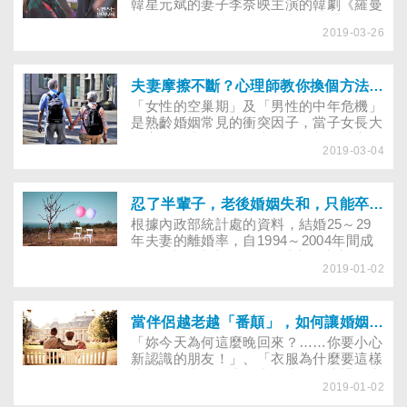
比人，氣死人」，究竟該如何避免社群媒
韓星元斌的妻子李奈映主演的韓劇《羅曼
體帶來的比較心態？
史是別冊附錄》，雖然是老套的「姐弟
2019-03-26
戀」劇情，但在Netflix開播之後就佳評如
潮。劇中男女主角原本是相識超過二十年
的乾姊、乾弟，但隨著時間流逝，原本的
友情也逐漸昇華為愛情，讓不少正為情所
夫妻摩擦不斷？心理師教你換個方法溝通
苦的觀眾看了心有戚戚焉。假如另一半身
「女性的空巢期」及「男性的中年危機」
邊不幸也有一位、甚至多個乾哥乾姊或乾
是熟齡婚姻常見的衝突因子，當子女長大
弟乾妹，相信不論是誰都會很苦惱。對於
離家後，少了孩子居中做潤滑劑，就容易
情人總是以「我跟他（她）就像家人，不
2019-03-04
陷入婚姻危機。假如夫妻因興趣不同、時
可能變成情侶的啦！」為由，持續和乾兄
常起爭執，該如何化解隔閡？若另一半退
弟姊妹保持聯絡，究竟該怎麼釋懷？又該
休後總愛「甲你黏迢迢」（臺語），該如
如何和伴侶溝通呢？
何讓對方把生活重心從自己身上移開？專
忍了半輩子，老後婚姻失和，只能卒婚嗎？
家指出，只要夫妻相處堅守「先自得其
根據內政部統計處的資料，結婚25～29
樂，再與君同樂」，就能讓相看兩相厭的
年夫妻的離婚率，自1994～2004年間成
婚姻關係得到喘息的空間。
長了4倍，就連結婚30年以上的夫妻，離
2019-01-02
婚率也增加了3.8倍。當退休後，家中出
現空巢期，夫妻獨處時間變多、衝突也容
易增加，究竟老夫老妻共同生活了大半輩
子，不想再忍下去時，該怎麼溝通才對？
當伴侶越老越「番顛」，如何讓婚姻關係加溫？
除了離婚以外，還有別的選擇嗎？
「妳今天為何這麼晚回來？……你要小心
新認識的朋友！」、「衣服為什麼要這樣
晾？為什麼不用夾子夾起來？」當退休之
2019-01-02
後回歸家庭，家人相處的時間突然變很