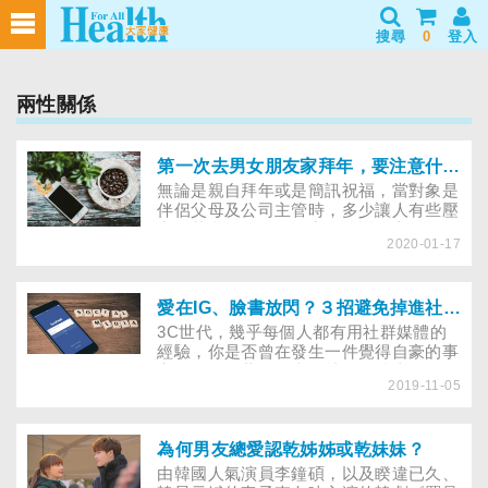
搜尋
0
登入
兩性關係
第一次去男女朋友家拜年，要注意什麼？過年傳祝賀訊息給主管，這樣做不失禮！
無論是親自拜年或是簡訊祝福，當對象是
伴侶父母及公司主管時，多少讓人有些壓
力。其實，節日是個容易拉近雙方距離的
2020-01-17
好時機，掌握以下小撇步，幫助你順利拜
年、贏得好人緣！
愛在IG、臉書放閃？３招避免掉進社群媒體的比較漩渦
3C世代，幾乎每個人都有用社群媒體的
經驗，你是否曾在發生一件覺得自豪的事
之後，盤算著要怎麼在社群媒體上呈現？
2019-11-05
又在發布後，將它不斷編輯或刪除？在某
種程度上，社群媒體帶來一種「生活美
好」的假象，用戶為了要維持光鮮生活的
常態，處心積慮的表演，並迫使用戶將修
為何男友總愛認乾姊姊或乾妹妹？
飾過後的自己與他人比較。俗話說：「人
由韓國人氣演員李鐘碩，以及睽違已久、