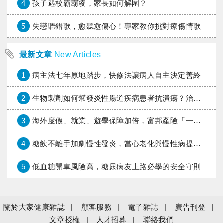
4
孩子遇校霸霸凌，家長如何解圍？
5
失戀聽錯歌，愈聽愈傷心！專家教你挑對療傷情歌
最新文章
New Articles
1
病主法七年原地踏步，快修法讓病人自主決定善終
2
生物製劑如何幫發炎性腸道疾病患者抗潰瘍？治療進展與健保給付困境一次看
3
海外度假、就業、遊學保障加倍，富邦產險「一期逐夢」專案加碼遠距醫療與緊急救援
4
糖飲不離手加劇慢性發炎，當心老化與慢性病提早報到
5
低血糖開車風險高，糖尿病友上路必學的安全守則
關於大家健康雜誌
顧客服務
電子雜誌
廣告刊登
文章授權
人才招募
聯絡我們