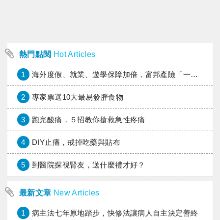
熱門點閱
Hot Articles
1
海外度假、就業、遊學保障加倍，富邦產險「一期逐夢」專案加碼遠距醫療與緊急救援
2
專家票選10大最易發胖食物
3
跑完酸痛，５招教你搶救急性疼痛
4
DIY止痛，戒掉吃藥與貼布
5
到醫院探視腎友，送什麼禮才好？
最新文章
New Articles
1
病主法七年原地踏步，快修法讓病人自主決定善終