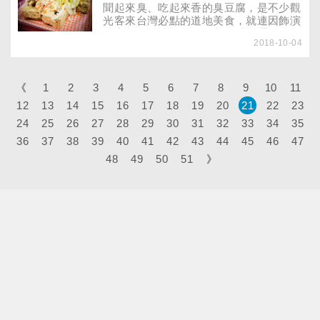
售泡菜又該注意什麼呢？
聞起來臭、吃起來香的臭豆腐，是不少觀
光客來台灣必點的道地美食，就連因飾演
清宮劇《延禧攻略》女主角「魏瓔珞」暴
2018-10-04
紅的中國女星吳謹言也愛吃。但你知道
嗎？臭豆腐不僅是台灣美食，還可以強
身！國內研究發現，臭豆腐的益生菌比優
酪乳還要多，生吃可以改善便秘，增強免
《
1
2
3
4
5
6
7
8
9
10
11
疫力，不過營養師認為，要補充益生菌還
12
13
14
15
16
17
18
19
20
21
22
23
是吃優格或喝優酪乳比較實在。
24
25
26
27
28
29
30
31
32
33
34
35
36
37
38
39
40
41
42
43
44
45
46
47
48
49
50
51
》