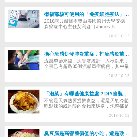
時，都已是晚期，五年存活率不到一成。
不過，國內研究發現，晚期肺癌患者，特
別是嚴重非小細胞肺癌病患，若合併使用
衛福部核可使用的「免疫細胞療法」是什麼？
中藥治療，可以減少死亡風險，相關成果
2018諾貝爾醫學獎由美國德州大學安德
已獲刊載於知名國際學術期刊
森癌症中心主任艾利森（James P.
《Complement Ther Med.》上。
Allison）與日本京都大學免疫學家本庶佑
2018-10-12
一起抱回殊榮，他們發現透過抑制免疫負
調控機制的癌症療法，為癌症治療帶來重
大突破。衛福部也於今年九月公布「特管
辦法」，開放全癌患者接受六項免疫細胞
擔心流感併發肺炎重症，打流感疫苗夠防護嗎？
療法，未來對癌症治療效果不佳的癌末病
流感季節來臨，疾管署統計，入秋以來，
人，不必再因苦等不到細胞治療的人體試
全臺已有超過35例流感重症病例，其中最
驗機會，而花大錢遠赴日本或烏克蘭尋求
小的是一名10個月女嬰，因感染A型流
救治，估計至少數萬名病人受惠。
2018-10-12
感，住進加護病房治療，不排除併發腦
炎。其實，嬰幼兒和65歲以上長者一直是
流感高危險群，一旦罹患流感，就容易併
發肺炎、腦炎等重症，究竟打流感疫苗夠
「泡菜」有哪些健康益處？DIY自製泡菜，該怎麼做？
防護嗎？
不管是天氣熱要提振食慾，還是天氣冷想
吃點辣的或是酸的食物來暖身，泡菜都是
不少民眾首選美食。其實，泡菜不僅好
2018-10-11
吃，還能幫助消化、抗癌、刺激代謝，是
很好的養生食材。英國研究甚至認為，到
了2030年，韓國人將成為世界上最長壽
的族群。到底吃泡菜有哪些好處？購買市
臭豆腐是高營養價值的小吃，還是致癌物？