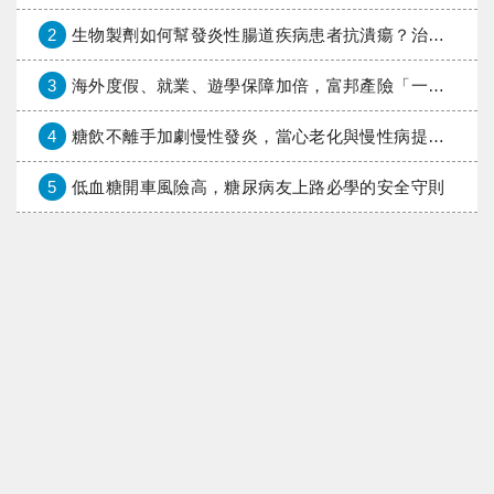
2
生物製劑如何幫發炎性腸道疾病患者抗潰瘍？治療進展與健保給付困境一次看
3
海外度假、就業、遊學保障加倍，富邦產險「一期逐夢」專案加碼遠距醫療與緊急救援
4
糖飲不離手加劇慢性發炎，當心老化與慢性病提早報到
5
低血糖開車風險高，糖尿病友上路必學的安全守則