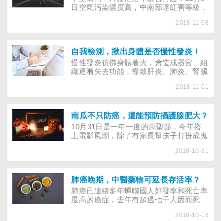
種病，叫作窮病」的台詞，切中現今癌症
日空氣污染濃度高，中南部達紅害等級，
治療進入高藥價時代下，患者的無奈和壓
空氣污染將延續到周日。西半部空污至少
力。事實上，片中提到的特效藥「格列
2018-11-08
到周五，提醒民眾PM2.5的危害比你想像
寧」還真有其「藥」！
中的恐怖，PM2.5易引發肺癌，這一點已
經很確定了。民眾如何自保？開空氣清淨
機有用嗎？怎麼挑選？本篇懶人包教你認
自我檢測，揪出身體是否慢性發炎！
識PM2.5及遠離危害。
慢性發炎彷彿身體著火，會造成器官、組
織逐漸失去功能，導致肝炎、肺炎、腎臟
炎、自體免疫疾病、關節炎、糖尿病、阿
2018-11-01
茲海默症、心血管疾病和癌症等，2004
年《時代》雜誌更將「慢性發炎」稱為人
體的「神祕殺手」！究竟該如何自我檢測
身體是否處在慢性發炎的狀態呢？
南瓜不只防癌，還能預防攝護腺肥大？
10月31日是一年一度的萬聖節，今年搭
上電影風潮，除了有家長幫孩子打扮成鬼
修女外，還有人裝扮成珍珠奶茶、星巴克
2018-10-31
LOGO等搞怪造型，吸睛度十足。不過，
除了扮鬼搞怪以外，南瓜也是萬聖節不可
或缺的必備裝飾！但你知道嗎？南瓜不只
可以用來做燈籠，還是個營養價值很高的
肺癌晚期，中醫藥物可延長存活率？
食材！到底吃南瓜有哪些健康好處？哪些
肺癌已連續多年蟬聯國人好發率和死亡率
人不建議食用呢？
最高的癌症，去年有超過七千人因而死
亡。由於肺癌初期症狀不明顯，難以早發
2018-10-18
現早治療，因此國內超過7成的患者發現