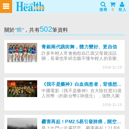
搜尋
0
登入
502
關於
"癌"
，共有
筆資料
青銀兩代跳街舞，體力變好、更自信
許多年輕人常會抱怨自己跟父母親沒話
聊，長輩也常碎念聽不懂年輕人的音樂、
看不懂年輕人跳的舞，有時因為代溝，生
2018-11-29
活難免有磨擦，但只要放下成見、共同培
養親子間的興趣，像動手動腳嘻哈娘舞團
裡的成員們一樣，青銀兩代一起玩嘻哈、
跳街舞，就能在增進親子關係的同時，愈
《我不是藥神》白血病患者，背後想說的真實故事是什麼？
活愈年輕，擺脫一成不變的生活，扭轉中
中國電影《我不是藥神》在大陸狂賣31億
年發福的命運……
人民幣（約新台幣138億元），強勢入圍
2018年第55屆金馬獎最佳劇情長片、最
2018-11-15
佳男主角、最佳新導演等7項大獎，該片
拍攝成本雖低，票房卻很亮眼，更創下中
國影史上前5大票房紀錄，口碑、票房雙
收。劇情描述治療慢性骨髓性白血病
霾害再起！PM2.5易引發肺癌，開空氣清淨機有用嗎？
（CML）的故事，一句「世界上只有一
早上出門一片霧茫茫，霾害再起！11月8