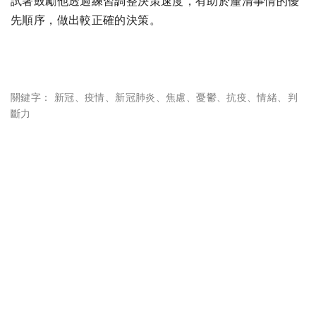
試著鼓勵他透過練習調整決策速度，有助於釐清事情的優
先順序，做出較正確的決策。
關鍵字：
新冠
、
疫情
、
新冠肺炎
、
焦慮
、
憂鬱
、
抗疫
、
情緒
、
判
斷力