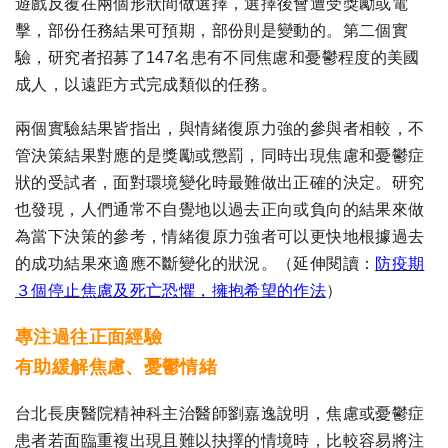
遊戲反覆在兩個形狀間做選擇，選擇後會遭受獎勵或電
擊，部份任務結果可預期，部份則是變動的。第二個實
驗，研究者招募了147名患有不同焦慮和憂鬱程度的美國
成人，以遠距方式完成類似的任務。
兩個實驗結果皆指出，與情緒復原力強的參與者相較，不
管決策結果對應的是獎勵或懲罰，同時出現焦慮和憂鬱症
狀的受試者，面對環境變化時最難做出正確的決定。研究
也發現，人們通常不自覺地以過去正向或負向的結果來做
為當下決策的參考，情緒復原力強者可以更快地根據過去
的成功結果來適應不斷變化的狀況。（延伸閱讀：
防疫期
３個停止焦慮及死亡恐懼，擁抱希望的作法
）
專注過往正面經驗
有助緩解焦慮、憂鬱情緒
台北長庚醫院精神科主治醫師劉嘉逸說明，焦慮或憂鬱症
患者若面臨重複出現且難以抉擇的情境時，比較容易將注