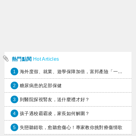
熱門點閱
Hot Articles
1
海外度假、就業、遊學保障加倍，富邦產險「一期逐夢」專案加碼遠距醫療與緊急救援
2
糖尿病患的足部保健
3
到醫院探視腎友，送什麼禮才好？
4
孩子遇校霸霸凌，家長如何解圍？
5
失戀聽錯歌，愈聽愈傷心！專家教你挑對療傷情歌