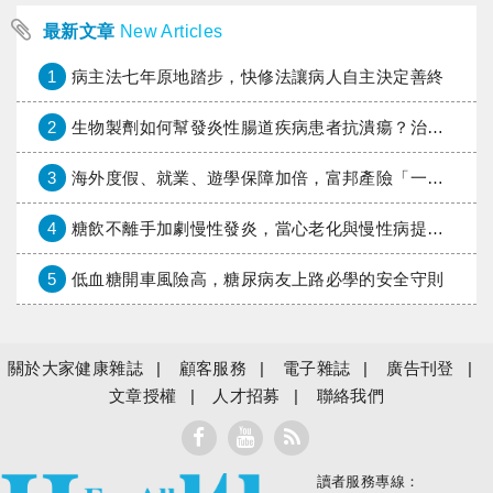
最新文章
New Articles
1
病主法七年原地踏步，快修法讓病人自主決定善終
2
生物製劑如何幫發炎性腸道疾病患者抗潰瘍？治療進展與健保給付困境一次看
3
海外度假、就業、遊學保障加倍，富邦產險「一期逐夢」專案加碼遠距醫療與緊急救援
4
糖飲不離手加劇慢性發炎，當心老化與慢性病提早報到
5
低血糖開車風險高，糖尿病友上路必學的安全守則
關於大家健康雜誌
顧客服務
電子雜誌
廣告刊登
文章授權
人才招募
聯絡我們
讀者服務專線：
大家健康