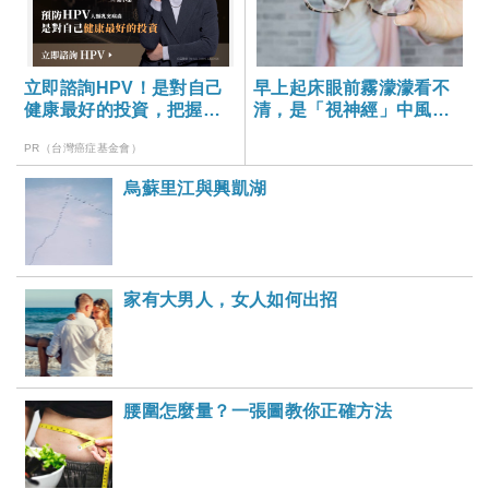
立即諮詢HPV！是對自己
早上起床眼前霧濛濛看不
健康最好的投資，把握現
清，是「視神經」中風
在不嫌晚！
嗎？
PR（台灣癌症基金會）
烏蘇里江與興凱湖
家有大男人，女人如何出招
腰圍怎麼量？一張圖教你正確方法