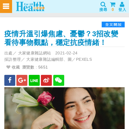
搜尋
0
登入
疫情升溫引爆焦慮、憂鬱？3招改變
看待事物觀點，穩定抗疫情緒！
出處／
大家健康雜誌網站
2021-02-24
採訪整理／
大家健康雜誌編輯部、圖／PEXELS
收藏
瀏覽數 : 5651