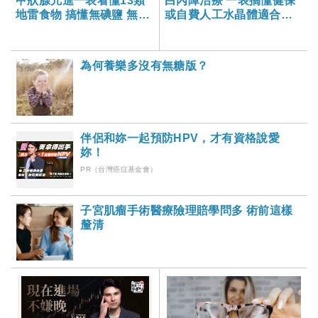
甲狀腺亢進一表看懂13類
白內障治療 一表搞懂健保
地雷食物 搞懂無碘鹽 無碘
或自費人工水晶體適合對
醬油哪裡買？
象及費用
為何養樂多沒有無糖版？
伴侶和妳一起預防HPV，才有資格說愛
妳！
PR（台灣癌症基金會）
子宮肌瘤手術醫療險理賠學問多 術前這樣
釐清