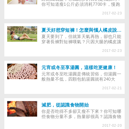
你可知道瘦1公斤必須消耗7700卡，慢跑
一小時才消耗300多卡。
2017-02-23
夏天好想穿短褲！怎麼與惱人橘皮說掰掰
夏天要到了，但就算天氣再熱，卻也只能
穿著長褲對短褲嘆氣？只因大腿的橘皮讓
你的雙腿不敢出來見人？有橘皮該怎麼
2017-02-23
辦？又該如何防止橘皮繼續增加呢？
元宵或冬至享湯圓，這樣吃更健康！
元宵或冬至吃湯圓是傳統習俗，但湯圓一
般熱量不低，四顆包餡湯圓就有240大
卡，不加以控制，很容易攝取過多熱量，
2017-02-21
記得掌握聰明吃要點。
減肥，從認識食物開始
你是否吃得不多卻又瘦不下來？你可知哪
些食物分量不多，熱量卻很高？認識食物
的組成，是掌握自己飲食的第一步，更是
2017-02-20
控制身材的不二法門。 哪種減肥法效果