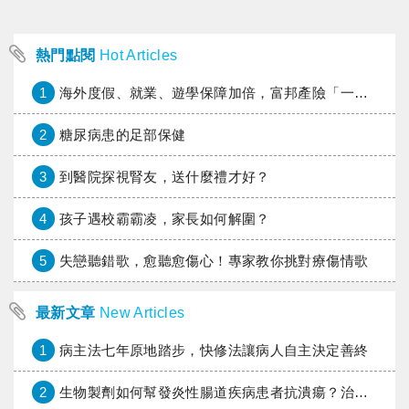
熱門點閱
Hot Articles
1
海外度假、就業、遊學保障加倍，富邦產險「一期逐夢」專案加碼遠距醫療與緊急救援
2
糖尿病患的足部保健
3
到醫院探視腎友，送什麼禮才好？
4
孩子遇校霸霸凌，家長如何解圍？
5
失戀聽錯歌，愈聽愈傷心！專家教你挑對療傷情歌
最新文章
New Articles
1
病主法七年原地踏步，快修法讓病人自主決定善終
2
生物製劑如何幫發炎性腸道疾病患者抗潰瘍？治療進展與健保給付困境一次看