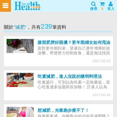
搜尋
0
登入
239
關於
"減肥"
，共有
筆資料
腹部肥胖好困擾？更年期婦女如何甩油
面對更年期到來，望著自己逐年增厚的游
泳圈，即便努力控制飲食，還是無法找回
以往令人欣羨的腰身嗎？想要瘦肚子，做
2017-03-02
家事或補充營養食品，可幫助身體代謝
嗎？更年期肥胖，到底該如何消滅頑固脂
肪？
吃素減肥，達人沒說的聰明料理法
吃素盛行，可別以為吃素一定熱量低，當
心吃進過多油脂與添加物！ 許多人以為
吃素不僅環保，還能減輕身體負擔！卻有
2017-02-24
人愈吃愈胖，因為青菜烹調過油，且毫無
節制的吃進過多加工的素料，造成身體負
擔，最後瘦身不成反增胖！
想減肥，光靠跑步瘦不了！
路跑風氣盛，你瘋跑步的目的是減肥嗎？