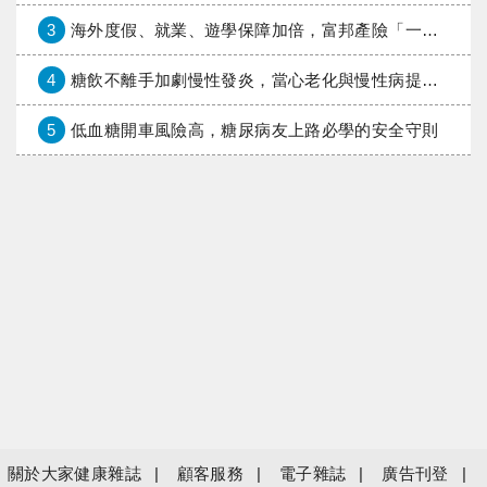
3
海外度假、就業、遊學保障加倍，富邦產險「一期逐夢」專案加碼遠距醫療與緊急救援
4
糖飲不離手加劇慢性發炎，當心老化與慢性病提早報到
5
低血糖開車風險高，糖尿病友上路必學的安全守則
關於大家健康雜誌
顧客服務
電子雜誌
廣告刊登