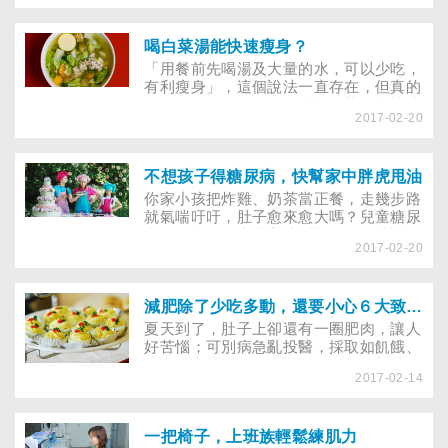
最好？想必是各說各話，其中最為人所知
的就是「減肥藥品」或「減肥食品」。
1986年直銷的減肥食品風靡全國，然而
喝白菜湯能快速瘦身？
卻傳出了服用之後猝死的案例；抽樣分析
「用餐前先喝湯及大量的水，可以少吃，
也發現有些產品摻有增快代謝率的藥品，
有利瘦身」，這個說法一直存在，但真的
吃了之後會心跳加速，如小鹿亂撞；有些
有用嗎？另外，網路傳聞喝白菜湯能快速
則添加安非他命。其他像「中藥減肥
2017-02-20
瘦身，真的有效嗎？
法」、「吃肉減肥法」及「針灸減肥法」
風險也不小。
不想孩子得糖尿病，快幫家中胖虎甩油
你家小孩把炸雞、奶茶當正餐，走幾步路
就氣喘吁吁，肚子愈來愈大嗎？兒童糖尿
病的人數，在臺灣高達2萬人，肥胖讓愈
2017-02-20
來愈多孩子陷入糖尿病危機，想擺脫疾病
纏身，不能再漠視孩子的胖！
減肥除了少吃多動，還要小心６大致胖陷阱
夏天到了，肚子上卻還有一圈肥肉，讓人
好苦惱；可別病急亂投醫，採取如飢餓、
斷食、高蛋白、單一食物、代餐等極端的
2017-02-14
減肥方法，反而可能愈減愈肥，甚至傷
身！想減肥或是避免變胖，還是得遵守少
吃多動原則，再小心以下常被忽略的6大
致胖陷阱，更能事半功倍。
一把椅子，上班族輕鬆練肌力