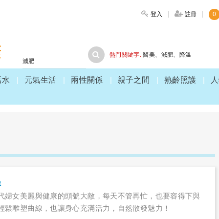
登入
註冊
0
大家健康
熱門關鍵字.
醫美
、
減肥
、
降溫
活水
元氣生活
兩性關係
親子之間
熟齡照護
人
操
代婦女美麗與健康的頭號大敵，每天不管再忙，也要容得下與
輕鬆雕塑曲線，也讓身心充滿活力，自然散發魅力！