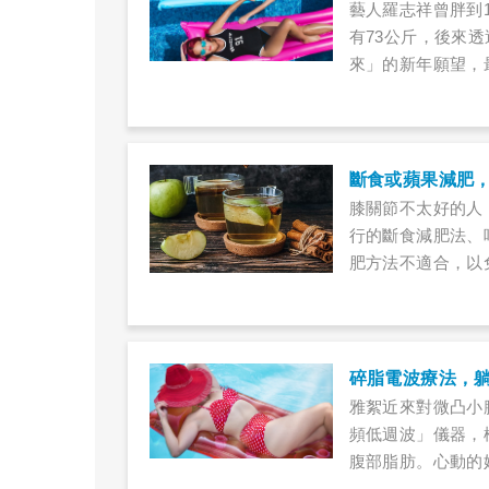
藝人羅志祥曾胖到
有73公斤，後來
來」的新年願望，
操，幫你輕鬆告別
斷食或蘋果減肥
膝關節不太好的人
行的斷食減肥法、
肥方法不適合，以
碎脂電波療法，
雅絮近來對微凸小
頻低週波」儀器，
腹部脂肪。心動的
麼？真有這麼神奇