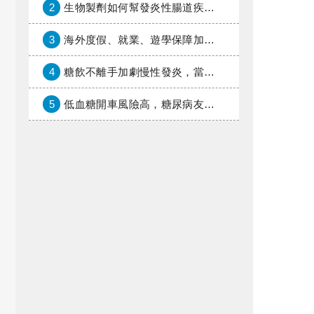
2
生物製劑如何幫發炎性腸道疾病患者抗潰瘍？治療進展與健保給付困境一次看
3
海外度假、就業、遊學保障加倍，富邦產險「一期逐夢」專案加碼遠距醫療與緊急救援
4
糖飲不離手加劇慢性發炎，當心老化與慢性病提早報到
5
低血糖開車風險高，糖尿病友上路必學的安全守則