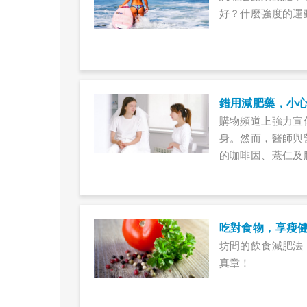
好？什麼強度的運
錯用減肥藥，小
購物頻道上強力宣
身。然而，醫師與
的咖啡因、薏仁及
使得血管壁增厚，
吃對食物，享瘦
坊間的飲食減肥法
真章！