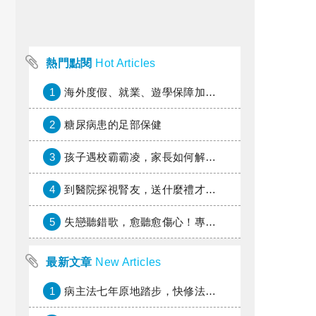
熱門點閱
Hot Articles
1
海外度假、就業、遊學保障加倍，富邦產險「一期逐夢」專案加碼遠距醫療與緊急救援
2
糖尿病患的足部保健
3
孩子遇校霸霸凌，家長如何解圍？
4
到醫院探視腎友，送什麼禮才好？
5
失戀聽錯歌，愈聽愈傷心！專家教你挑對療傷情歌
最新文章
New Articles
1
病主法七年原地踏步，快修法讓病人自主決定善終