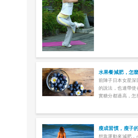
水果餐減肥，怎
前陣子日本女星深
的說法，也連帶使
實糖分都過高，怎
瘦成習慣，瘦子
想靠運動來減肥，