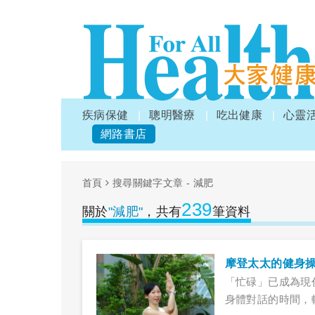
疾病保健
聰明醫療
吃出健康
心靈
網路書店
首頁
搜尋關鍵字文章 - 減肥
239
關於
"減肥"
，共有
筆資料
摩登太太的健身
「忙碌」已成為現
身體對話的時間，