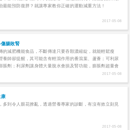
動最能預防復胖？就讓專家教你正確的運動減重方法！
2017-05-08
心傷腸敗腎
傳的減肥機能食品，不斷傳達只要吞顆濃縮錠，就能輕鬆瘦
營養師卻提醒，其可能含有輕瀉作用的番瀉葉、蘆薈；可利尿
膨脹劑；利尿劑讓身體大量脫水會損及腎功能，膨脹劑超量會
導致心血管疾病風險……
2017-05-08
健康
，多到令人眼花撩亂，透過營養專家的診斷，有沒有效立刻見
2017-05-08