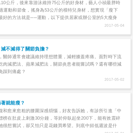
110公斤，後來靠游泳維持75公斤的好身材，藝人小禎最胖時
透過運動和節食，搖身為53公斤的模特兒身材，想實現「瘦下
最好的方法就是──運動，以下提供居家或辦公室的5大瘦身
贅肉。
2017-05-04
，減不減得了關節負擔？
，醫師通常會建議維持理想體重，減輕膝蓋疼痛。面對時下流
吃肉減肥法、蘋果減肥法，關節炎患者能嘗試嗎？還有哪些減
免踩到痛處？
2017-05-02
躺著就能瘦？
腹和愈來愈粗的腰圍深感煩惱，好友告訴她，有診所引進「中
標榜在肚皮上刺激30分鐘，等於仰臥起坐200下，能有效震碎
她很想嘗試，卻又怕只是花錢買希望。到底中頻低週波是什
嗎？