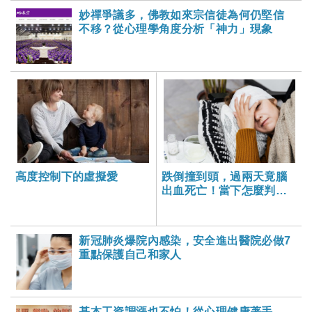
妙禪爭議多，佛教如來宗信徒為何仍堅信
不移？從心理學角度分析「神力」現象
高度控制下的虛擬愛
跌倒撞到頭，過兩天竟腦
出血死亡！當下怎麼判斷
要不要叫救護車？-大家健
康雜誌
新冠肺炎爆院內感染，安全進出醫院必做7
重點保護自己和家人
基本工資調漲也不怕！從心理健康著手，