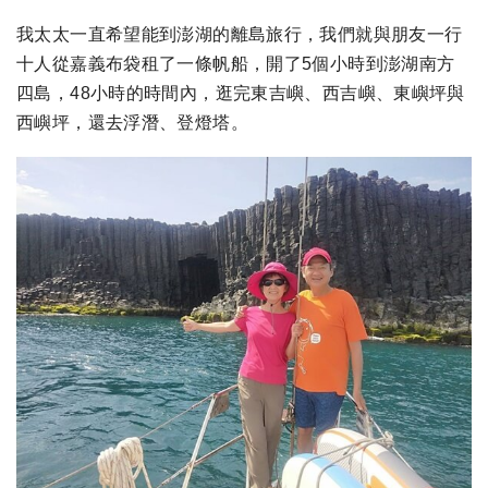
我太太一直希望能到澎湖的離島旅行，我們就與朋友一行
十人從嘉義布袋租了一條帆船，開了5個小時到澎湖南方
四島，48小時的時間內，逛完東吉嶼、西吉嶼、東嶼坪與
西嶼坪，還去浮潛、登燈塔。