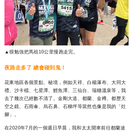
▲很勉強把馬祖10公里慢跑走完。
夜路走多了 總會碰到鬼！
花東地區各個景點、秘境，例如天祥、白楊瀑布、大同大
禮、沙卡檔、七星潭、鯉魚潭、三仙台、瑞穗溫泉等，我
去了幾次已經數不清了。金剛大道、都蘭、金樽、都歷天
空之鏡、石雨傘、烏石鼻、石梯坪等當然也像是我的「灶
腳」。
在2020年7月的一個週日早晨，我和太太開車前往都蘭途