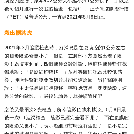
膜腔的腫瘤，原本4X3公分大小縮小到1公分以下，所以之
後每個月進行一次追蹤檢查，包括CT、正子電腦斷層掃描
（PET）及普通X光，一直到2021年6月8日止。
殺出攔路虎
2021年 3月追蹤檢查時，好消息是在腹膜腔的1公分左右
的圓形陰影變更小了，但是，左肺部下方竟然出現了陰
影！為慎重起見，四個醫師會診討論，胸腔科醫師斬釘截
鐵地說：「是癌細胞轉移。」放射科醫師認為比較像感
染，腫瘤科醫師說要做切片才能知道原因，另位醫師則
說：「不太像是癌細胞轉移，轉移應該是一塊塊陰影，這
是分散的陰影。」最後結論是，就持續追蹤吧！
之後又是兩次X光檢查，所幸陰影也越來越淡。6月8日最
後一次CT追蹤檢查，陰影已經完全看不見了，而在腹膜腔
的陰影又更小了，表示癌細胞暫時沒有活動了，是不是完
全被消滅則是未知數。可以確定的是，我至少會有一段時