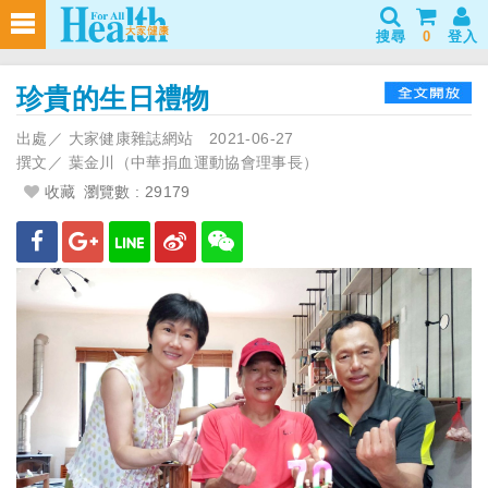
搜尋
0
登入
珍貴的生日禮物
出處／
大家健康雜誌網站
2021-06-27
撰文／
葉金川（中華捐血運動協會理事長）
收藏
瀏覽數 : 29179