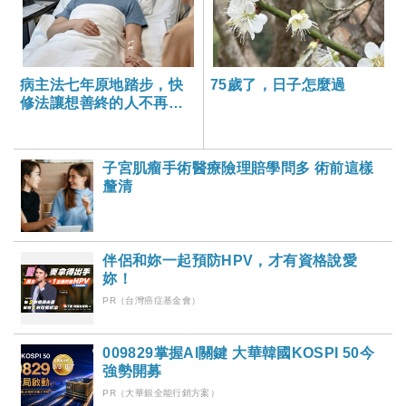
病主法七年原地踏步，快
75歲了，日子怎麼過
修法讓想善終的人不再被
無效醫療折磨
子宮肌瘤手術醫療險理賠學問多 術前這樣
釐清
伴侶和妳一起預防HPV，才有資格說愛
妳！
PR（台灣癌症基金會）
009829掌握AI關鍵 大華韓國KOSPI 50今
強勢開募
PR（大華銀全能行銷方案）