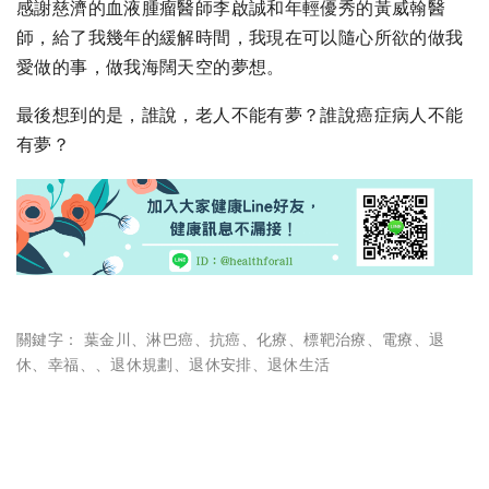
感謝慈濟的血液腫瘤醫師李啟誠和年輕優秀的黃威翰醫
師，給了我幾年的緩解時間，我現在可以隨心所欲的做我
愛做的事，做我海闊天空的夢想。
最後想到的是，誰說，老人不能有夢？誰說癌症病人不能
有夢？
關鍵字：
葉金川
、
淋巴癌
、
抗癌
、
化療
、
標靶治療
、
電療
、
退
休
、
幸福
、
、
退休規劃
、
退休安排
、
退休生活