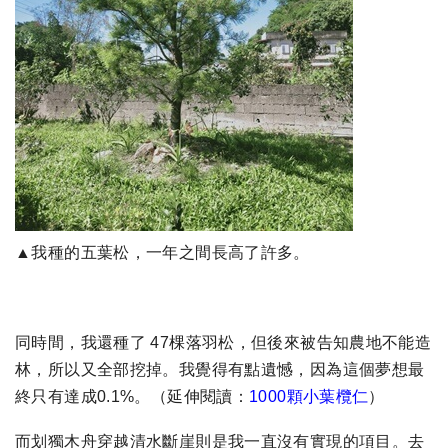
▲我種的五葉松，一年之間長高了許多。
同時間，我還種了 47棵落羽松，但後來被告知農地不能造
林，所以又全部挖掉。我覺得有點遺憾，因為這個夢想最
終只有達成0.1%。（延伸閱讀：
1000顆小葉欖仁
）
而划獨木舟穿越清水斷崖則是我一直沒有實現的項目。去