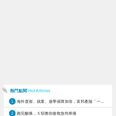
熱門點閱
Hot Articles
1
海外度假、就業、遊學保障加倍，富邦產險「一期逐夢」專案加碼遠距醫療與緊急救援
2
跑完酸痛，５招教你搶救急性疼痛