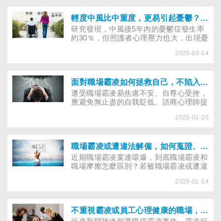
氏基金會葉雅馨主任則建議6方法幫夾心
照顧者提升身心健康。
輕度中風比中重度，更易引起憂鬱？中風後越來越憂鬱怎麼治療
研究發現，中風後5年內的憂鬱症發生率
約30％，但照護者心理壓力也大，出現憂
鬱症狀的機率甚至高達4成！當家中的經
2025-03-14
濟支柱中風失能，全家人該如何調適面
對，才能彼此扶持，走出情緒的低谷？
面對職場霸凌如何拯救自己，不陷入黑暗
遭受職場霸凌易焦慮不安、自尊心受挫，
應避免無止盡的自我貶低。諮商心理師提
醒被霸凌者、旁觀者，要關照自己的情
2025-01-20
緒，若心理困擾持續約一個月，影響工
作、生活或造成生理不適，就醫仍未改
善，可尋求心理諮商協助。
職場霸凌或遭違法解僱，如何蒐證、申訴及救濟
近期職場霸凌案連環爆，到底職場霸凌和
職場摩擦怎麼區別？若被職場霸凌或遭違
法解僱，可向哪些機構申訴或尋求司法救
2025-01-14
濟？蒐集證據要注意什麼？專訪律師來解
析。
不重視霸凌或員工心理健康的職場，憂鬱風險增3倍