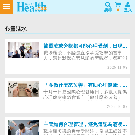
搜尋
0
登入
心靈活水
被霸凌或旁觀都可能心理受創，出現２指標建議求助
職場霸凌，不論是直接承受攻擊的當事
人，還是默默在旁見證的旁觀者，都可能
因長期處在緊張、恐懼與自我懷疑中而出
2025-11-03
現心理創傷。若出現兩個症狀，建議及早
求助，不要等到長期失眠才採取行動！
「多做什麼來改善」有助心理健康，還是另一種壓力？
十月十日是國際心理健康日，多數人提供
心理健康建議會傾向「做什麼來改善」
（增益性建議），董氏基金會提醒增加行
2025-10-07
動反倒造成另一種壓力，不妨試著「停止
有害行為」。
主管如何合理管理，避免遭認為霸凌同仁
職場霸凌議題近年受關注，當員工績效不