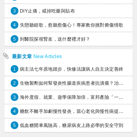
3
DIY止痛，戒掉吃藥與貼布
4
失戀聽錯歌，愈聽愈傷心！專家教你挑對療傷情歌
5
到醫院探視腎友，送什麼禮才好？
最新文章
New Articles
1
病主法七年原地踏步，快修法讓病人自主決定善終
2
生物製劑如何幫發炎性腸道疾病患者抗潰瘍？治療進展與健保給付困境一次看
3
海外度假、就業、遊學保障加倍，富邦產險「一期逐夢」專案加碼遠距醫療與緊急救援
4
糖飲不離手加劇慢性發炎，當心老化與慢性病提早報到
5
低血糖開車風險高，糖尿病友上路必學的安全守則