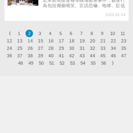
近來新聞接連報導職場霸凌事件，霸凌行
為包括揶揄嘲笑、言語恐嚇、咆哮、貶低
羞辱或孤立等。被職場霸凌者可能恐懼、
2025-01-14
焦慮、自責、失眠、易有負面情緒，進而
影響工作及生活。《英國醫學期刊》研究
指出，在不重視員工心理健康的公司工
作，罹患憂鬱症的風險增3倍。
《
1
2
3
4
5
6
7
8
9
10
11
12
13
14
15
16
17
18
19
20
21
22
23
24
25
26
27
28
29
30
31
32
33
34
35
36
37
38
39
40
41
42
43
44
45
46
47
48
49
50
51
52
53
54
55
56
》