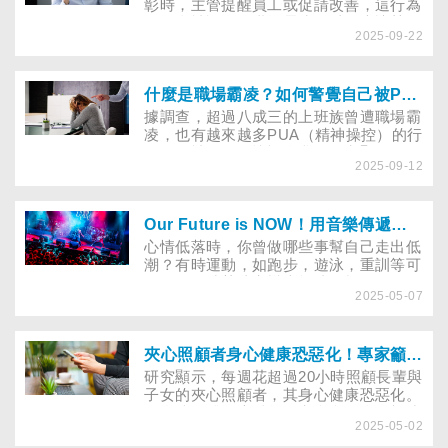
彰時，主管提醒員工或促請改善，這行為
是否會被認為是職場霸凌？以下專訪勞動
2025-09-22
法律師及勞資顧問，解析主管如何合理的
管理？而職場霸凌之行為人又可能面臨哪
些民、刑事法律責任？
什麼是職場霸凌？如何警覺自己被PUA(精神操控)
據調查，超過八成三的上班族曾遭職場霸
凌，也有越來越多PUA（精神操控）的行
為，因被貶抑而懷疑自我。研究顯示，在
2025-09-12
長期忽視員工心理健康的職場中，全職員
工憂鬱症的風險高出三倍，以下帶你了解
職場霸凌及職場PUA的傷害！
Our Future is NOW！用音樂傳遞「活在當下」的FAAS金屬樂團
心情低落時，你曾做哪些事幫自己走出低
潮？有時運動，如跑步，遊泳，重訓等可
紓壓，有時某些音樂也能達到類似效果，
2025-05-07
如重金屬樂是許多人釋放壓力的活動，無
論是親自彈打樂器或聆聽音樂，都能成為
情緒避風港。以下專訪台灣金屬樂團
FAAS分享如何紓壓及以音樂提振心情。
夾心照顧者身心健康恐惡化！專家籲提供持續性支持
研究顯示，每週花超過20小時照顧長輩與
子女的夾心照顧者，其身心健康恐惡化。
國衛院群體健康科學研究所所長邱弘毅建
2025-05-02
議擴大喘息服務，提供持續性的支持，董