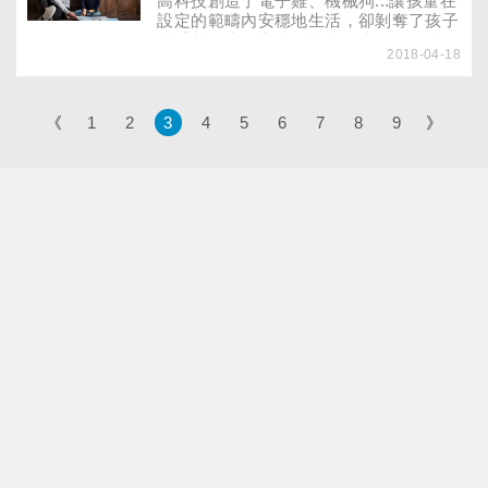
高科技創造了電子雞、機械狗...讓孩童在
知道同儕的媽媽如何教養孩子，她開始感
設定的範疇內安穩地生活，卻剝奪了孩子
到一個頭兩個大。
感受其他生命主體的機會，生活不是靠努
2018-04-18
力就可以完全掌控的，如何接受生命中的
無奈與起伏，才是孩子終其一生都得學習
的重要課題。流行，無所謂好壞，其間透
露的訊息卻足堪玩味。這些日子來，電腦
《
1
2
3
4
5
6
7
8
9
》
如雨後春筍般林立，寵物電子化，大家似
乎已見怪不怪。我依稀記得好幾年前，電
子雞開始上市的時候，孩子們幾乎人手一
「雞」，很多中小學生因為著迷養電子雞
而無法專心上課，當時教育部長吳京甚至
提議設養雞場，以示民主開放。