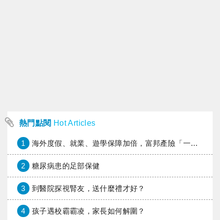
熱門點閱
Hot Articles
1
海外度假、就業、遊學保障加倍，富邦產險「一期逐夢」專案加碼遠距醫療與緊急救援
2
糖尿病患的足部保健
3
到醫院探視腎友，送什麼禮才好？
4
孩子遇校霸霸凌，家長如何解圍？