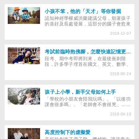
謊」，以爭取想要的東西；另一位傑出者
的經驗是，小時候媽媽以除草比賽的成績
分蘋果，讓他學到：「想得到最好的，必
小孩不笨，他的「天才」等你發掘
須努力爭第一。」 一樣是分蘋果，兩人
認知神經學權威洪蘭建議父母，順著孩子
的未來卻天差地遠。如果你是想教孩子誠
的喜好及長處發展，這部分的腦子會愈來
實的父母，會怎樣分蘋果？
愈發達，表現也優於常人！像智力只有70
2018-12-07
的盧蘇偉，善用特長--邏輯分析及創造
力， 以第一名錄取成為板橋地院法定觀
護人。從他的經驗證實：天下沒有笨小
孩，重要的是，父母如何引爆孩子的無限
考試前臨時抱佛腳，怎麼快速記憶更有效？
潛能？
段考、期中考即將到來，在最後衝刺階
段，許多學子埋首在國文、英文、數學、
史地等教科書中，希望多背一點、多得一
2018-06-24
點分數，但硬背下來的知識真能「背多
分」嗎？心疼孩子的你，不妨讓他試試記
憶達人的「聯想、諧音、掛勾法」，輕鬆
成為考場勝將。
孩子上小學，新手父母如何上手
「學校的小朋友會陪我玩嗎」、「以後功
課會很多嗎」、「老師會不會很兇」……
看著孩子的小臉滿是疑惑、緊張，身為父
2018-04-18
母除了耐心安撫， 可以事先做什麼準
備，陪孩子寫這段新生入學記？ 小敏這
學期要就讀國小一年級，媽媽對於她的成
長有些緊張，不能再放任小敏睡到自然
高度控制下的虛擬愛
醒，而且每天開始要督促她的課業……不