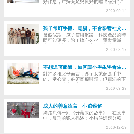
好作息，維持充足與良好的睡眠品質?若
孩子常常晚上睡不好、睡不飽，當心出現
2020-09-14
心理健康問題。根據2020年6月發表於
《兒童心理學與精神病學期刊》的研究指
出，青少年的睡眠與心理健康呈現顯著相
關，睡眠不佳的青少年日後較容易出現心
孩子常盯手機、電腦，不會影響社交能力！但其他負面影響仍要小心
理健康的問題。
暑假假期，孩子使用網路、科技產品的時
間可能更長，除了擔心久坐、運動量減
少、影響視力，您是否也會擔心孩子因此
2020-08-17
而減少人際互動，社交能力變差？根據一
篇2020年1月發表於《美國社會學期刊》
的研究指出，儘管花許多時間在智慧型手
機及社群媒體上，當今孩子的社交能力與
不想追著餵飯，如何讓小學生學會生活自理
上一代其實差異不大。（延伸閱讀：不讓
對許多祖父母而言，孫子女就像是手中
手機影響孩子學習，爸媽必懂竅門）
肉、掌心寶，必須百般呵護，但寵溺的下
場，可能讓孩子失去生活自理能力。例
2019-03-28
如：總是幫小孩洗澡、摺衣服，不讓孩子
有學習、做家事的機會，未來上大學，若
必須到外地住宿，就可能適應不良，假如
情況遲遲沒有改善，甚至可能影響到婚後
成人的善意謊言，小孩難解
的家庭生活。到底孩子上小學前，該學會
網路流傳一則《分蘋果的故事》，在故事
哪些生活自理能力？就請專家分享小撇
中，服刑的犯人描述：小時候媽媽分蘋
步，讓爸媽一步一步教孩子養成自理生活
果，為表示不貪心，你說要最小的，就能
的好習慣。
2018-12-19
得到想要的大蘋果，因此他學會「說