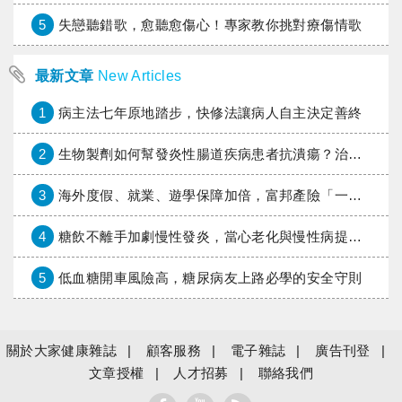
5
失戀聽錯歌，愈聽愈傷心！專家教你挑對療傷情歌
最新文章
New Articles
1
病主法七年原地踏步，快修法讓病人自主決定善終
2
生物製劑如何幫發炎性腸道疾病患者抗潰瘍？治療進展與健保給付困境一次看
3
海外度假、就業、遊學保障加倍，富邦產險「一期逐夢」專案加碼遠距醫療與緊急救援
4
糖飲不離手加劇慢性發炎，當心老化與慢性病提早報到
5
低血糖開車風險高，糖尿病友上路必學的安全守則
關於大家健康雜誌
顧客服務
電子雜誌
廣告刊登
文章授權
人才招募
聯絡我們