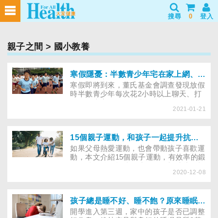
搜尋
0
登入
親子之間
> 國小教養
寒假隱憂：半數青少年宅在家上網、打電玩！維持運動習慣才能抒解壓力
寒假即將到來，董氏基金會調查發現放假
時半數青少年每次花2小時以上聊天、打
電玩。專家提醒，假期可和親友一起運動
2021-01-21
紓壓！
15個親子運動，和孩子一起提升抗壓力、增進肌力、活化腦力！
如果父母熱愛運動，也會帶動孩子喜歡運
動，本文介紹15個親子運動，有效率的鍛
鍊身體，並且能陪伴孩子、增加彼此的親
2020-12-08
密度。
孩子總是睡不好、睡不飽？原來睡眠品質也會影響心理健康
開學進入第三週，家中的孩子是否已調整