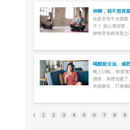
神啊，我不想再
你是否管不住體重
子？ 當心壞習慣
神奇背包裡有取之
恐怕也不想擁有聖
人會建議：那就不
單嗎？
喝醋能去油、減
晚上10點，雨潔
感情，身體也暖了
有個廣告，打著喝
進巷口的超商，從
疑，喝醋真的可以
《
1
2
3
4
5
6
7
8
9