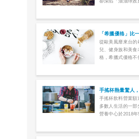
卻深陷「溜溜球效
基因惹的禍？有人
「希臘優格」比
從歐美風靡來台的
兒、健身族和美食
格，希臘式優格不
售的希臘式優格大
者應格外注意，避
手搖杯熱量驚人，
手搖杯飲料營業額
多數人生活的一部
營養中心於2018
查，共計調查18
料的糖量及熱量，