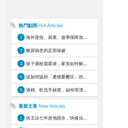
熱門點閱
Hot Articles
1
海外度假、就業、遊學保障加倍，富邦產險「一期逐夢」專案加碼遠距醫療與緊急救援
2
糖尿病患的足部保健
3
孩子遇校霸霸凌，家長如何解圍？
4
該如何協助「產後憂鬱症」的親友？家人或朋友的陪伴指南
5
酒精、乾洗手缺貨，如何用漂白水、異丙醇自製消毒水？
最新文章
New Articles
1
病主法七年原地踏步，快修法讓病人自主決定善終