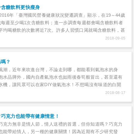
少含糖飲料更快瘦身
～2016年「臺灣國民營養健康狀況變遷調查」顯示，在19～44歲
成每週至少喝1次含糖飲料；進一步調查每週都會喝含糖飲料者
平均喝糖飲的次數將近7次。許多人習慣口渴就喝含糖飲料，甚
水、喝珍珠奶茶等加料糖飲取代正餐等錯誤觀念；飲料中的高
2018-09-05
，容易導致肥胖，並增加新陳代謝症候群、糖尿病、心血管疾
病的罹患機率。
喝嗎？
風潮，近年來吹進台灣，不論走到哪，都能看到氣泡水的身
泡水品牌外，國內自產氣泡水也如雨後春筍般冒出，甚至還有
水機，讓民眾可以在家DIY做氣泡水！不想喝沒有味道的白開
擇用氣泡水來取代營養師建議的每日飲水量，但氣泡水真的能
2018-08-17
人說，氣泡水能增加飽足感，達到減肥效果，真的嗎？
對巧克力也能帶有健康情意！
巧克力無非是情人節，情人送禮的首選，但你知道嗎？巧克力
也能帶給情人，另一種的健康關懷！因為近期有不少研究發