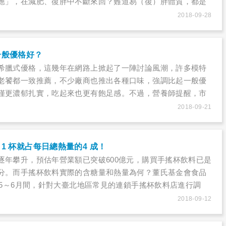
應」，在減肥、復胖中不斷來回？難道易（復）胖體質，都是
說，小時候的胖不是胖，真是如此嗎？
2018-09-28
一般優格好？
希臘式優格，這幾年在網路上掀起了一陣討論風潮，許多模特
老饕都一致推薦，不少廠商也推出各種口味，強調比起一般優
僅更濃郁扎實，吃起來也更有飽足感。不過，營養師提醒，市
多都會額外添加鮮奶油，讓口感更滑順，三高或有糖尿病的患
2018-09-21
免攝取過量。
1 杯就占每日總熱量的4 成！
逐年攀升，預估年營業額已突破600億元，購買手搖杯飲料已是
分。而手搖杯飲料實際的含糖量和熱量為何？董氏基金會食品
年5～6月間，針對大臺北地區常見的連鎖手搖杯飲料店進行調
間連鎖飲料廠商、共31個據點，並根據熱銷品項隨機抽驗67款飲
2018-09-12
結果發現糖量、熱量都超驚人。