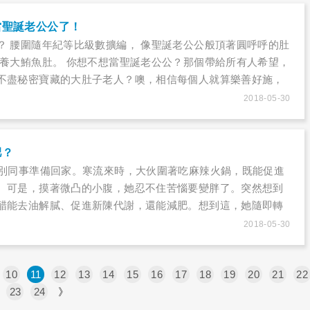
當聖誕老公公了！
？ 腰圍隨年紀等比級數擴編， 像聖誕老公公般頂著圓呼呼的肚
，養大鮪魚肚。 你想不想當聖誕老公公？那個帶給所有人希望，
不盡秘密寶藏的大肚子老人？噢，相信每個人就算樂善好施，
誕老公公的虎臂熊腰和大肚子。如何讓大肚腩不上身？一定有
2018-05-30
要吃太多，做一些運動，肚子就會消失了嘛！事情真有這麼簡
肥？
揮別同事準備回家。寒流來時，大伙圍著吃麻辣火鍋，既能促進
。可是，摸著微凸的小腹，她忍不住苦惱要變胖了。突然想到
醋能去油解膩、促進新陳代謝，還能減肥。想到這，她隨即轉
冷藏庫拿了一瓶水果醋，但仔細端詳它的成分，雨潔不禁懷
2018-05-30
減肥？
10
11
12
13
14
15
16
17
18
19
20
21
22
23
24
》