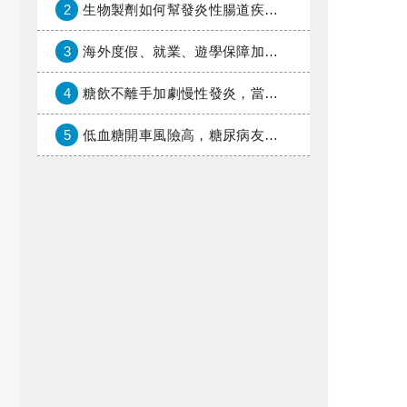
2
生物製劑如何幫發炎性腸道疾病患者抗潰瘍？治療進展與健保給付困境一次看
3
海外度假、就業、遊學保障加倍，富邦產險「一期逐夢」專案加碼遠距醫療與緊急救援
4
糖飲不離手加劇慢性發炎，當心老化與慢性病提早報到
5
低血糖開車風險高，糖尿病友上路必學的安全守則