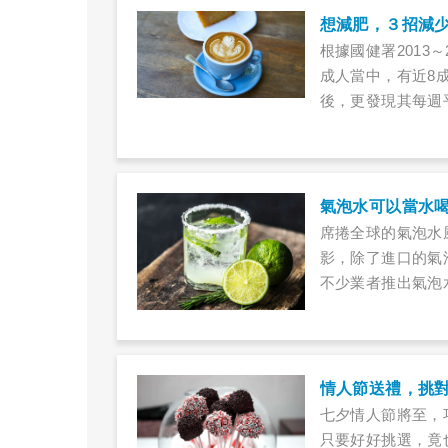
想減肥，３招減
根據國健署2013
成人當中，有近8
後，更發現其每週
至有喝飲料等於喝
糖分、色素和香料
病、胰臟癌等慢性
氣泡水可以當水
席捲全球的氣泡水
影，除了進口的氣
不少業者推出氣泡
水，不少人都會選
取代白開水嗎？有
情人節送禮，挑
七夕情人節將至，
只要好好挑選，竟