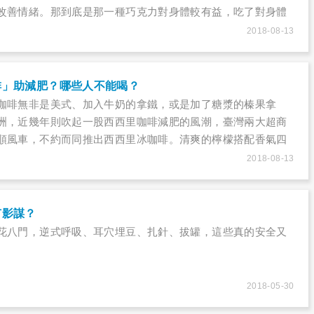
改善情緒。那到底是那一種巧克力對身體較有益，吃了對身體
些健康的幫助？
2018-08-13
啡」助減肥？哪些人不能喝？
咖啡無非是美式、加入牛奶的拿鐵，或是加了糖漿的榛果拿
洲，近幾年則吹起一股西西里咖啡減肥的風潮，臺灣兩大超商
順風車，不約而同推出西西里冰咖啡。清爽的檸檬搭配香氣四
帶苦的特殊風味，吸引不少上班族嘗鮮，但西西里咖啡真的可
2018-08-13
有影謀？
花八門，逆式呼吸、耳穴埋豆、扎針、拔罐，這些真的安全又
2018-05-30