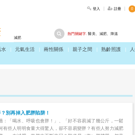
登入
註冊
0
大家健康
熱門關鍵字.
醫美
、
減肥
、
降溫
活水
元氣生活
兩性關係
親子之間
熟齡照護
人
胖？別再掉入肥胖陷阱！
過：「喝水、呼吸也會胖！」、「好不容易減了幾公斤，一鬆
何有些人明明食量大得驚人，卻不容易變胖？有些人努力減肥