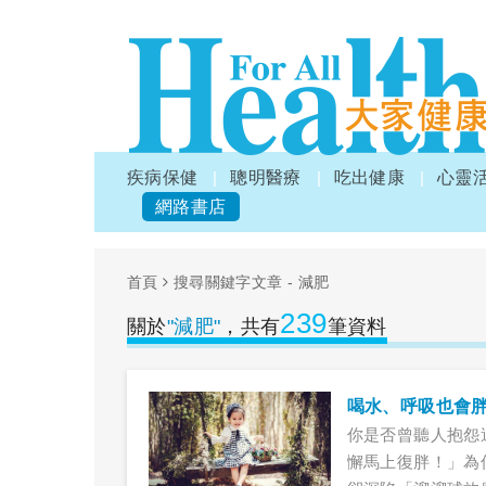
疾病保健
聰明醫療
吃出健康
心靈
網路書店
首頁
搜尋關鍵字文章 - 減肥
239
關於
"減肥"
，共有
筆資料
喝水、呼吸也會
你是否曾聽人抱怨
懈馬上復胖！」為