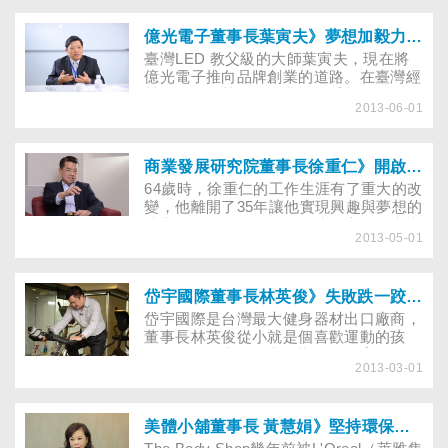
行以來，總是接觸許多長輩，他覺得謙
虛、請教的心態很重要。在社交場合裡，
他常向第一次碰面的長輩請益，詢問董事
億光電子董事長葉寅夫》夢想加毅力，讓人生亮起來！
長「能擔誤您5分鐘的時間嗎？能告訴我
臺灣LED 教父級的大師葉寅夫，現在將
您成功的原因嗎？」據他的經驗，愈成功
億光電子推向品牌創業的道路。在臺灣經
的老闆愈喜歡與人分享，只要聆聽點頭都
營品牌，尤其是電子業，幾乎都是死路，
獲益良多……
2013-06-01
但他仍然懷抱雄心。在樹林的億光電子總
部廣場前有兩隻鬥牛的雕塑，為什麼要有
兩隻？他解釋，公司需要的是團隊，兩隻
以上就像一個團隊，然後同心協力，保持
商業發展研究院董事長徐重仁》開啟人生的另一扇門
鬥牛高昂的鬥志，迎接挑戰。現在他工作
64歲時，徐重仁的工作生涯有了重大的改
量不亞於年輕時，生活簡單，沒有太多物
變，他離開了35年讓他實現興趣與夢想的
慾享受的他，只期望創造的
地方，儘管不捨，但他很快思索自己未來
「EVERLIGHT」品牌，擠進世界前三大
2013-05-01
的人生可以在社會扮演的角色，他不再為
LED品牌……
了企業經營的目的出發，現在他像是一個
傳教士般，傳達自己的人生經驗，想幫年
輕人實現夢想……
岱宇國際董事長林英俊》失敗跌一跤，才能認清自己的實力
岱宇國際是台灣最大健身器材出口廠商，
董事長林英俊從小就是個喜歡運動的孩
子，別的課堂不一定全勤，但體育課卻從
2013-03-01
不缺席。他的個性豪爽，當採訪團隊來到
岱宇，他一下示範跑步機、一下示範飛輪
車，賣力解釋如何安全使用健身器材，並
配合攝影，不停跑動，他流著汗笑說，其
美體小舖董事長 黃慧娟》堅持環保理念，開創綠色奇蹟的藍海
實自己很少用到健身器材來運動。他想透