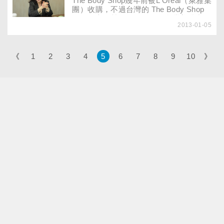
The Body Shop幾年前被L'Oreal（萊雅集
過產品研發、贊助推廣，讓需要運動的老
團）收購，不過台灣的 The Body Shop
年人、身障者，都能找到屬於自己的運動
卻是獨立經營代理的公司。台灣美體小舖
方式……
2013-01-05
的董事長黃慧娟感受到近年零售業經營的
艱辛，特別在走過企業成長高峰期後，她
體會到培訓員工是現階段更重要的事，她
秉持The Body Shop已逝的創辦人Anita
《
1
2
3
4
5
6
7
8
9
10
》
Roddick理念，要做一個有責任感、愛地
球的公民企業……