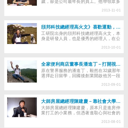
會運動的快樂和好處，找到自己喜歡的運
歲，卻是公司最年長的員工。他帶領眾多
動方式，就能持之以恆。」
7年級生往前衝，所創立的研勤科技，有
2013-11-01
著開車族熟悉的導航軟體PAPAGO，憑
藉專業技術及創新的研發在競爭激烈的科
技業中拚生存求發展……
頎邦科技總經理高火文》喜歡運動，上班會更起勁！
​工研院出身的頎邦科技總經理高火文，本
身是研發人員，也是優秀的經理人，在公
司經營層面上，他思考成本的控制，讓效
2013-10-01
益達到最大；在員工的管理上，他想塑造
健康的工作環境，還授權主管，每季一
次，員工可利用上班時間運動。別懷疑，
這樣每季實施一次「上班時間不工作在運
全家便利商店董事長潘進丁－打開視野，走出不一樣的路
動」，公司的績效愈來愈好。
原在警界服務的潘進丁，毅然在32歲那年
選擇赴日留學，回國後創業開啟他另一段
通路人生。欣賞賈伯斯的他，對新事物永
2013-09-01
保好奇，哪裡有新開的店，他都想去看
看，到國外，更是列為重點取經。今年全
家便利商店25歲，迎接下一個25年，他
期待提供更好更多元的服務給民眾，對內
大師房屋總經理陳建慶－靠社會大學歷練，闖出一片天！
也思索著人才培育的重要……
大師房屋總經理陳建慶，原本只是進房仲
業打工的小業務，但憑著進取心與社會的
磨練，現在他所經營的大師房屋，已是金
2013-08-01
字塔頂端族群最信任的豪宅置產顧問。入