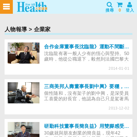
搜尋
0
登入
人物報導
> 企業家
合作金庫董事長沈臨龍》運動不間斷，健康就加分
沈臨龍有著一般人少有的恆心與堅持。50
歲時，他從公職退下，毅然到法國巴黎大
學攻讀經濟學博士學位，因為他要繼續完
2014-01-01
成37歲那年到法國留學的讀書夢。做事有
始有終的他，至今仍保持一些年少就有的
好習慣，比如從高中寫日記至今，從當兵
每天早晨做陸軍操至今。有運動習慣的
三商美邦人壽董事長劉中興》要穩，就要扮演好小螺絲釘
他，相信運動細胞不一定與生俱來，但後
個性隨和，沒有架子的劉中興，是深受員
天努力培養與持續，就可以找到愛運動的
工喜愛的好長官，他認為自己只是駕著馬
理由，讓自己更健康……
車的「車伕」，公司的未來不應是老闆的
2013-12-02
期望大於員工的期望，應是員工的期望大
於公司，公司才能真正前進。近來，深切
體會運動好處的他，分享自己的運動哲
學，「想運動的人不要一下子做太猛，最
研勤科技董事長簡良益》用雙腳感受城市的生命力
好是循序漸進，從『有動就好』，逐漸體
30歲就與朋友創業的簡良益，現年42