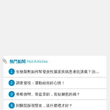
熱門點閱
Hot Articles
1
生物製劑如何幫發炎性腸道疾病患者抗潰瘍？治療進展與健保給付困境一次看
2
調查發現：運動給你好心情！
3
脊椎側彎、骨盆歪斜，長短腳惹的禍？
4
到醫院探視腎友，送什麼禮才好？