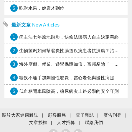
5
吃對水果，健康才到位
最新文章
New Articles
1
病主法七年原地踏步，快修法讓病人自主決定善終
2
生物製劑如何幫發炎性腸道疾病患者抗潰瘍？治療進展與健保給付困境一次看
3
海外度假、就業、遊學保障加倍，富邦產險「一期逐夢」專案加碼遠距醫療與緊急救援
4
糖飲不離手加劇慢性發炎，當心老化與慢性病提早報到
5
低血糖開車風險高，糖尿病友上路必學的安全守則
關於大家健康雜誌
顧客服務
電子雜誌
廣告刊登
文章授權
人才招募
聯絡我們