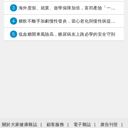
3
海外度假、就業、遊學保障加倍，富邦產險「一期逐夢」專案加碼遠距醫療與緊急救援
4
糖飲不離手加劇慢性發炎，當心老化與慢性病提早報到
5
低血糖開車風險高，糖尿病友上路必學的安全守則
關於大家健康雜誌
顧客服務
電子雜誌
廣告刊登