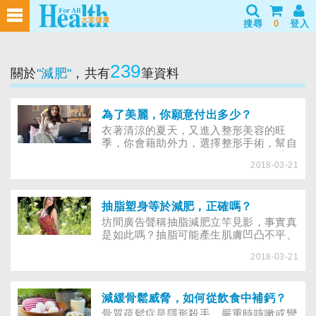
搜尋
0
登入
239
關於
"減肥"
，共有
筆資料
為了美麗，你願意付出多少？
衣著清涼的夏天，又進入整形美容的旺
季，你會藉助外力，選擇整形手術，幫自
己改頭換面嗎？外貌對你而言，有多重
2018-03-21
要？你願意為它付出多少代價？整形的成
效與可能的後果，你都清楚了解？ 媒體
推波助瀾下，90年代吹起一股柔弱風，無
論是明星、模特兒個個都骨瘦如材卻又凹
抽脂塑身等於減肥，正確嗎？
凸有致，這樣的價值觀讓許多人產生身材
坊間廣告聲稱抽脂減肥立竿見影，事實真
方面的困擾，無時無刻不為減肥、豐胸、
是如此嗎？抽脂可能產生肌膚凹凸不平、
塑身而努力。再加上整形醫學及應用材料
肺栓塞、失血過多、灼傷等併發症，如何
的不斷突破，民眾對於整形美容的接受度
2018-03-21
只取抽脂的好？
愈來愈高。整形美容簡直到了出神入化的
地步，然而，你可知道「整形」指的是什
麼？
減緩骨鬆威脅，如何從飲食中補鈣？
骨質疏鬆症是隱形殺手，嚴重時咳嗽或彎