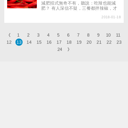
減肥招式無奇不有，聽說：吃辣也能減
肥？ 有人深信不疑，三餐都拌辣椒，才
吃一個多星期，就檢測出胃潰瘍，更慘的
2018-01-18
是1公斤都沒瘦！吃辣真能甩掉肥肉嗎？
還是只是網路上的道聽塗說？
《
1
2
3
4
5
6
7
8
9
10
11
12
13
14
15
16
17
18
19
20
21
22
23
24
》