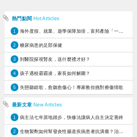
熱門點閱
Hot Articles
1
海外度假、就業、遊學保障加倍，富邦產險「一期逐夢」專案加碼遠距醫療與緊急救援
2
糖尿病患的足部保健
3
到醫院探視腎友，送什麼禮才好？
4
孩子遇校霸霸凌，家長如何解圍？
5
失戀聽錯歌，愈聽愈傷心！專家教你挑對療傷情歌
最新文章
New Articles
1
病主法七年原地踏步，快修法讓病人自主決定善終
2
生物製劑如何幫發炎性腸道疾病患者抗潰瘍？治療進展與健保給付困境一次看