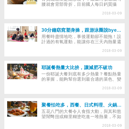
腰就會背部骨折，目前國人每日鈣質攝
取，皆未達衛生署建議的成人鈣質攝取
2018-03-09
量，怎麼吃對食物，增加鈣質吸收率？高
鈣餐點又該如何料理？
30分鐘窈窕塑身操，跟游泳圈說bye bye
用餐時盡情地吃，事後運動卻不能拖！設
計過的有氧運動，能讓你在三天內熱量還
沒變成脂肪前，針對不同的需求，消耗掉
2018-03-09
你想要代謝的卡路里，在短時間內和贅肉
說拜拜！你有沒有想過大吃大喝後熱量跑
哪去了？文化大學體育系彭淑美副教授表
示熱量要轉變成脂肪大約需要三天的時
耶誕餐熱量大比拚，讓減肥不破功
間，在這段黃金時間內，消耗熱量最有
一份耶誕大餐到底有多少熱量？餐點熱量
效，一旦超過三天，熱量一點一滴囤積成
的掌握，能夠幫你選到最合適的菜色、變
脂肪，一個禮拜後想要代謝掉可就得加倍
化搭配，也能更清楚要做多少運動，熱量
努力了。
2018-03-09
就能代謝。耶誕大餐是從西方傳入的，在
國外，耶誕節是長長的年假，就像過春節
一般，有著家人團聚、慶賀歲末、休養生
息的意義，全家人也在放長假的輕鬆心情
聚餐怕吃多，西餐、日式料理、火鍋如何減少熱量攝取，維持減肥瘦身成效
下，準備豐盛的大餐及歡樂的活動。國內
五花八門的大餐令人食指大動，與其和慾
耶誕節雖沒有長長的假期，餐廳、飯店卻
望鬧彆扭或糊里糊塗吃進一堆熱量，不如
會利用此時機，推出帶有異國節慶風味的
用餐時運用一些技巧，減少熱量攝取。
美食滿足大家的好奇心。
2018-03-09