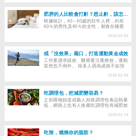
肥胖的人比較會打鼾？想止鼾，該怎麼做？
根據統計，40～60歲的壯年人裡，約有
60％的男性及40％的女性，都會在睡覺
時打鼾。不過，你可能聽過一個說法：
2018-03-05
「肥胖的人比較容易打鼾！」究竟這是對
胖子的歧視，還是有理論依據呢？當室友
和家人都受不了自己的打鼾聲響時，該怎
麼辦？不想做手術，是否有什麼方法可以
戒「沒效果」藉口，打造運動黃金成效
解決這惱人的「噪音」問題？
工作要講求績效、醫療要注重療效，運動
當然也不例外。 很多人因為成效不如預
期，運動了一陣子就半途而廢， 其實，
2018-02-06
只要抓住竅門，建立屬於自己的運動處
方， 不但能輕鬆達陣，還可幫助運動效
果加乘喔！ 有些人好不容易下定決心做
運動，但持續一段時間後，並未見到明顯
吃調理包，把減肥變容易？
效果，特別是想減肥的人，見到磅秤上的
之前購物頻道或藝人頻推調理包食品熱量
數字聞風不動，難免心灰意冷，想打退堂
低，網路上也有人推薦吃調理包有減肥效
鼓，真教人懷疑到底要怎麼運動、運動多
果，調理包真的讓減肥變容易了嗎？聽聽
久才能見效？
2018-01-19
醫師怎麼說！
吃辣，燃燒你的脂肪？