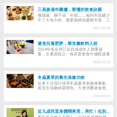
說秋葵水有利血糖控制，一口氣買了一年
線。為此，我們請教同樣也生活在大都市
份幫他顧身體；沒想到喝了半年後，男友
裡，一天至少2餐外食的營養專家，看營
覺得沒什麼效果，就不肯喝了。小文聽了
三高族過年圍爐，要懂的飲食訣竅
養專家用了什麼方法，讓自己即使外食，
很納悶，為什麼同事60歲的媽媽喝了有
佛跳牆、獅子頭、年糕……每到年節總少
仍保持健康。
用，男友卻沒效？擔心男友健康的她，不
不了大魚大肉，婆婆媽媽也愛辦年貨，三
知還能買什麼營養補充品，幫男友調理身
高族想沾喜氣，卻不想影響健康，該怎麼
體……
2017-01-09
吃？農曆過年是臺灣人最大的傳統節慶，
面對滿桌佳餚，三高族總是戰戰兢兢，深
怕不小心吃進高油高脂，而引爆中風或心
肌梗塞危機，其實只要平時飲食確實控
避免兒童肥胖，禁含糖飲料入校
制，減少不適合食物的頻率或分量，就不
2014年底全球已近四成成年人體重超
會因過分貪口而傷了身體，可以與家人開
重，主要原因之一為民眾飲食中攝取過量
心享用圍爐大餐！
的糖分，尤其是含糖飲料更助長兒童肥
2016-11-01
胖。WHO呼籲各國若將含糖飲料售價提
高20％，將可大幅減少相關產品消費，進
而降低糖分攝取。為了預防學童肥胖，也
愈來愈多國家禁止含糖飲品進入校園。
冬蟲夏草的養生保健功效
近來十分流行採用冬蟲夏草來補身養氣，
甚至出現藥材調理包，方便消費者食用。
究竟冬蟲夏草是什麼東西？為什麼令注重
2016-03-01
養生之道的人趨之若鶩？市面上仿冒品充
斥，選購時又該注意些什麼？如何搭配調
理才能發揮最大功效？ 冬蟲夏草向來是
中國極為名貴的中藥材，其價格與曾經風
近九成民眾身體鬧果荒，再忙！也別忘了吃水果
靡全球的威而鋼相較，可說是有過之而無