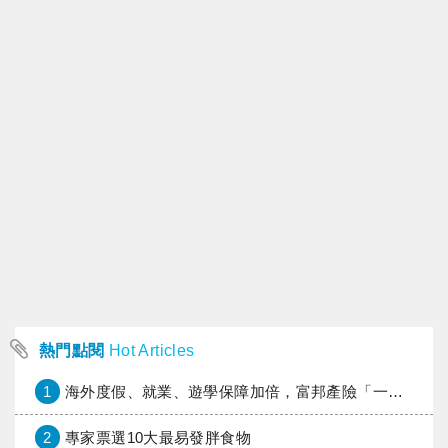
熱門點閱
Hot Articles
1
海外度假、就業、遊學保障加倍，富邦產險「一期逐夢」專案加碼遠距醫療與緊急救援
2
專家票選10大最易發胖食物