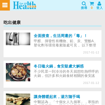
搜尋
0
登入
吃出健康
全面搜查，生活周遭的「毒」！
甲醛、揮發性有機物、鉛、汞、雙酚A、
塑化劑等環境毒素隨處可見， 以下整理
出居家常見的污染物，讓你更容易記憶，
2017-01-12
盡量遠離！
冬日嗑火鍋，食安疑慮大解惑
不少民眾一到冷冷的冬天就想吃熱呼呼的
火鍋，但許多和火鍋食材相關的食安謠
言，都讓人聽了心驚膽跳，到底哪些是真
2017-01-12
的、哪些只是迷思？以下為您一一破解！
讓身體暖起來，湯方隨手喝
中醫認為，「十個女人九個寒」，寒指的