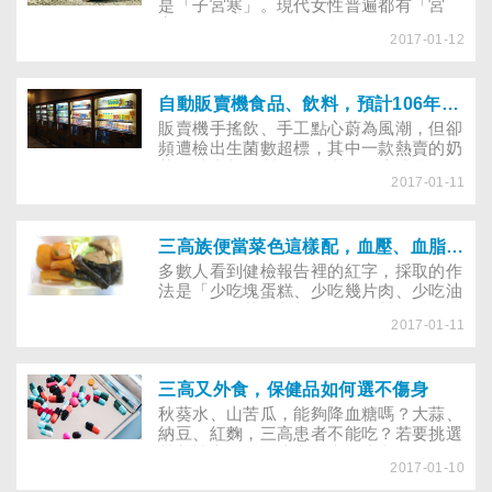
是「子宮寒」。現代女性普遍都有「宮
寒」問題，不僅月經不規律，到了冬天，
2017-01-12
手腳冰冷更是嚴重，想要遠離經痛、迎來
好孕，告別「宮寒」，不妨在家自己動手
做暖湯。
自動販賣機食品、飲料，預計106年2月納管
販賣機手搖飲、手工點心蔚為風潮，但卻
頻遭檢出生菌數超標，其中一款熱賣的奶
茶更被直擊在製作過程中有環境髒亂、員
2017-01-11
工摳腳等狀況，衛生品質堪慮。為確保消
費者的飲食安全，食藥署於105年11月25
日預告《以自動販賣機販售食品自主衛生
管理指引》草案，統整相關法規作為未來
三高族便當菜色這樣配，血壓、血脂更好控制
管理準則，亦讓業者清楚該遵循的方向。
多數人看到健檢報告裡的紅字，採取的作
法是「少吃塊蛋糕、少吃幾片肉、少吃油
炸物」，但若三餐都外食，面對整體不斷
2017-01-11
惡化的外食環境，還能怎麼做，讓三高不
惡化？多年來，不論政府或醫療單位花多
少資源宣導三高的威脅，我國三高的人數
依舊逐年增加，沒有受到控制。儘管多數
三高又外食，保健品如何選不傷身
人都知道怎麼吃最健康，但外食幾乎難以
秋葵水、山苦瓜，能夠降血糖嗎？大蒜、
掌控，第一，油、鹽、糖的含量不能調
納豆、紅麴，三高患者不能吃？若要挑選
整；第二，很多人覺得健康食物不好吃，
營養補充品，要注意什麼？小文的男友今
不願選健康食物。久而久之，「外食」跟
2017-01-10
年才32歲，就罹患第二型糖尿病。小文聽
「健康」似乎成為無法交會的兩條平行