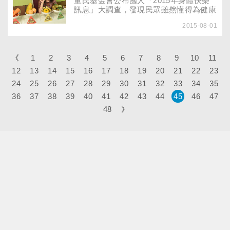
董氏基金會公布國人「2015年身體快樂
不及，由於天然蟲草最適合生長於海拔
訊息」大調查，發現民眾雖然懂得為健康
4200～4600公尺的青康藏高原，採收不
挑著吃，但全台有88.6％民眾吃不到衛生
易，更提高了它的價值。 乍見冬蟲夏
2015-08-01
福利部建議的每天2份水果，甚至有一成
草，別被它的名字及酷似毛毛蟲的外表嚇
民眾以為「吃蔬菜就夠了！」不在乎水果
到了，美國加州大學藥學博士，同時也是
攝取、不健康的生活型態，讓臺灣人身體
trustmet健康醫網主編的鄭慧文教授表
快樂不起來！臺灣民眾身體快樂總平均只
《
1
2
3
4
5
6
7
8
9
10
11
示，其實它是一種「蟲生真菌」，儘管外
有63分，36％不及格，普遍覺得不夠快
12
13
14
15
16
17
18
19
20
21
22
23
表像毛毛蟲，卻是植物，是植物類的真菌
樂。
寄生在昆蟲身上，吸取其養份直至昆蟲死
24
25
26
27
28
29
30
31
32
33
34
35
亡的共同結合體，就像香菇、靈芝等蕈
36
37
38
39
40
41
42
43
44
45
46
47
類，只不過它在冬天時會在昆蟲身上形成
菌核，夏天則會發芽產生棍棒狀的子實
48
》
體。由於它「天氣一熱像枝草、天氣一冷
像條蟲」，故名為「冬蟲夏草」。