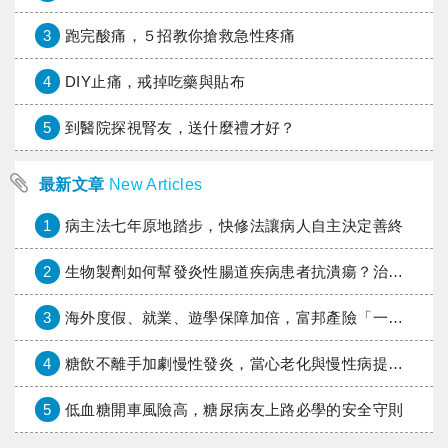
3
跑完酸痛，５招教你搶救急性疼痛
4
DIY止痛，戒掉吃藥與貼布
5
到醫院探視腎友，送什麼禮才好？
最新文章
New Articles
1
病主法七年原地踏步，快修法讓病人自主決定善終
2
生物製劑如何幫發炎性腸道疾病患者抗潰瘍？治療進展與健保給付困境一次看
3
海外度假、就業、遊學保障加倍，富邦產險「一期逐夢」專案加碼遠距醫療與緊急救援
4
糖飲不離手加劇慢性發炎，當心老化與慢性病提早報到
5
低血糖開車風險高，糖尿病友上路必學的安全守則