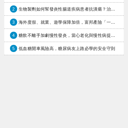
2
生物製劑如何幫發炎性腸道疾病患者抗潰瘍？治療進展與健保給付困境一次看
3
海外度假、就業、遊學保障加倍，富邦產險「一期逐夢」專案加碼遠距醫療與緊急救援
4
糖飲不離手加劇慢性發炎，當心老化與慢性病提早報到
5
低血糖開車風險高，糖尿病友上路必學的安全守則