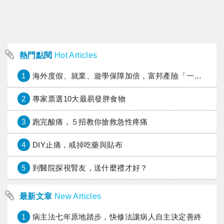
熱門點閱
Hot Articles
1
海外度假、就業、遊學保障加倍，富邦產險「一期逐夢」專案加碼遠距醫療與緊急救援
2
專家票選10大最易發胖食物
3
跑完酸痛，５招教你搶救急性疼痛
4
DIY止痛，戒掉吃藥與貼布
5
到醫院探視腎友，送什麼禮才好？
最新文章
New Articles
1
病主法七年原地踏步，快修法讓病人自主決定善終