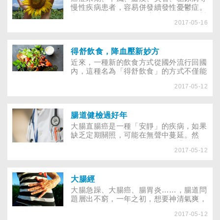
慢性疾病患者，容易併發續發性憂鬱症。
家人如何陪伴、傾聽，適時給予病患面對
2017-05-16
疾病的勇氣，讓他重新找到生命的動力？
得舒飲食，降血壓新妙方
近來，一種新的飲食方式從國外流行回國
內，這種名為「得舒飲食」的方式不僅能
降血壓、血脂、減低心血管疾病風險，還
2017-05-12
有利骨質健康、能預防大腸直腸癌。三高
患者若想健康吃，怎麼運用其概念？在家
開伙或外食，又該怎麼運用？
腸道健檢過好年
大腸直腸癌是一種「安靜」的疾病，如果
缺乏定期關照，可能在無聲中蔓延。然
而，大腸癌的篩檢方式，常令人退避三
2017-05-12
舍，唯有瞭解內容，才能克服健檢時的恐
懼，為健康把關。
大腸經
大腸急躁、大腸癌、腸胃炎……，腸道問
題層出不窮，一年之初，想要神清氣爽，
創造好的開始？先翻翻大腸經，好好整治
2017-05-12
哀鳴之腸！