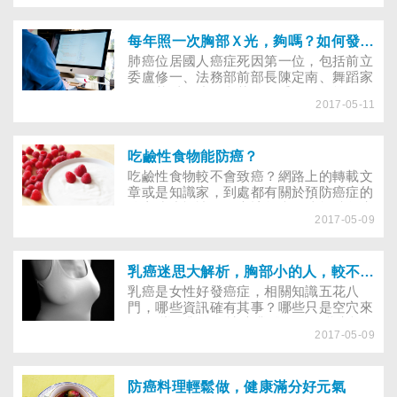
每年照一次胸部Ｘ光，夠嗎？如何發現早期肺癌？
肺癌位居國人癌症死因第一位，包括前立
委盧修一、法務部前部長陳定南、舞蹈家
羅曼菲以及演員文英、歌手鳳飛飛等，不
2017-05-11
少名人皆因肺腺癌辭世；就連前副總統蕭
萬長、新科副總統陳建仁、台北市長柯文
哲的夫人陳佩琪，都曾公開宣布自己是肺
腺癌的患者。早期發現，早期治療，是延
吃鹼性食物能防癌？
長患者存活率的不二法門，隨著醫療科技
吃鹼性食物較不會致癌？網路上的轉載文
進步，檢測儀器愈來愈多元，胸部Ｘ光攝
章或是知識家，到處都有關於預防癌症的
影、低劑量電腦斷層（LDCT）、核磁共
偏方或小祕訣，到底該怎麼吃才能避免癌
振（MRI）及正子造影（PET），究竟哪
2017-05-09
症找上門？
一種檢查方式，能精準地發現早期肺癌
呢？
乳癌迷思大解析，胸部小的人，較不會得乳癌？
乳癌是女性好發癌症，相關知識五花八
門，哪些資訊確有其事？哪些只是空穴來
風？ 導正觀念，讓專業醫師解開乳癌疑
2017-05-09
惑。
防癌料理輕鬆做，健康滿分好元氣