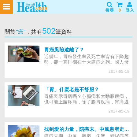
搜尋
0
登入
502
關於
"癌"
，共有
筆資料
胃癌風險遠離了？
近幾年，胃癌發生率及死亡率皆有下降趨
勢，卻一直徘徊在十大癌症之列。國人發
現胃癌時，多為晚期，錯失最佳治療時
2017-05-19
機，如何提早發現胃癌？高危險群又該怎
麼預防？ 二十世紀前，胃癌是全世界發
生率和死亡率最高的癌症，台灣亦然。不
過，隨著發生率和死亡率逐年下降，近幾
「胃」什麼老是不舒服？
年民眾似乎已遺忘了胃癌的威脅性。最新
胃痛表示胃病嗎？心臟病和大動脈疾病，
出爐的89年十大癌症發生率排行榜中，胃
也可能上腹疼痛，除了腸胃疾病，胃痛還
癌降為第八位；在死亡率方面，胃癌也降
是哪些疾病的警訊？
為91年十大癌症死因的第五位。然而，胃
2017-05-19
癌風險真的遠離了嗎？
找到愛的力量，陪癌末、中風患者走出憂鬱
癌症末期、中風、癱瘓、失智、糖尿病等