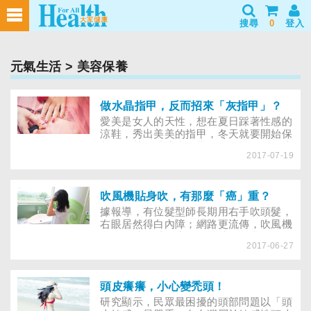
搜尋
0
登入
元氣生活
> 美容保養
做水晶指甲，反而招來「灰指甲」？
愛美是女人的天性，想在夏日踩著性感的
涼鞋，秀出美美的指甲，冬天就要開始保
養，尤其是愛擦水晶指甲的女性，更要小
2017-07-19
心俗稱「臭甲」的灰指甲上身，到底灰指
甲從何而來？該如何阻斷？今年冬天，妳
不可錯過的愛美資訊，一次報給妳知！淑
娟每週去SPA中心按摩兩次，一直維持姣
吹風機貼身吹，有那麼「癌」重？
好身材和光滑皮膚的她，卻不小心染上灰
據報導，有位髮型師長期用右手吹頭髮，
指甲，指甲變得灰黃、變形，讓她非常困
右眼居然得白內障；網路更流傳，吹風機
擾。據報導，灰指甲不再是男性專利，隨
的電磁波足以致癌……何時開始我們依賴
著水晶指甲、健身房、SPA的流行，年輕
2017-06-27
的家庭小幫手，成了危害健康的隱形殺
女性罹患灰指甲的比例節節高升，原因是
手？吹風機是生活不可或缺的良伴，也是
共用指甲剪、毛巾；更有人因此感染骨髓
愛美一族的變「髮」道具，如何正確使用
炎，慘遭「截趾」命運。
吹風機，才能兼顧美麗和健康，5大吹風
頭皮癢癢，小心變禿頭！
機迷思你不可不知。
研究顯示，民眾最困擾的頭部問題以「頭