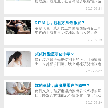
皮敏感」最嚴重，在台灣屬於敏感性頭皮
的人，平均每3人就有1人，敏感性頭皮的
2017-06-24
人易導致頭皮發炎，嚴重時還可能造成禿
頭！有這方面困擾的人，平時該如何呵護
敏感性頭皮？時令悄悄進入秋季，在季節
轉換時，敏感的頭皮會開始產生變化，不
DIY除毛，哪種方法最徹底？
論是頭皮屑或掉髮的情況，也開始愈來愈
電影《色．戒》女主角湯唯因要符合三○
明顯。
年代的上海背景，特地留腋毛入鏡。然
而，數年前女星茱莉亞蘿勃茲在公共場合
2017-06-19
露出腋毛，媒體卻笑謔其無禮。受西方影
響，除毛觀念在國內根深蒂固，到底哪種
DIY除毛法，最徹底有效？
頻頻掉髮是頭皮中毒？
最近玟琪覺得頭皮特別不舒服，且掉髮嚴
重，令她相當困擾。晚上邊梳頭髮邊跟老
公抱怨時，老公反問她：「是不是因為妳
2017-06-02
上個月又燙又染，化學藥劑殘留在頭皮，
造成頭皮中毒？」玟琪大吃一驚，過度染
燙會造成頭皮中毒？
妳的涼鞋，讓腳暴露在危險中？
夏日炎炎，鞋店也開始推出各式各樣的涼
鞋，路過的女性都忍不住多看一眼，想在
夏天露露腳指，清涼一下！但有報導指
2017-05-29
出，穿涼鞋會導致肌腱炎、接觸性皮膚炎