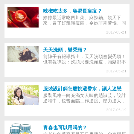
等腳部疾病，為了保護腳的安全，還是少
穿為妙？
辣椒吃太多，容易長痘痘？
婷婷最近常吃四川菜、麻辣鍋。幾天下
來，冒了好幾顆痘痘，令她非常苦惱。同
事說，可能她最近吃的食物過於刺激皮
2017-05-21
膚，真的是如此嗎？如果對於每餐「無辣
不歡」的族群，該注意什麼？
天天洗頭，變禿頭？
前陣子有報導指出，天天洗頭會變禿頭！
也有報導說：洗頭只要洗頭皮，頭髮都不
用處理！洗髮迷思眾說紛紜，究竟那一種
2017-05-21
方法對？在銀行上班的儀萱，習慣看電視
廣告選擇洗髮精，雖然天天使用號稱可滋
潤秀髮的乳霜洗髮精洗頭，但髮質依舊不
理想。詢問皮膚科醫師後才知道，原來她
服裝設計師怎麼挑選香水，讓人迷戀她的香？
的髮質不適合乳霜洗髮精，難怪愈洗愈
服裝風格一向充滿女人味的趙淑芸，設計
油、愈洗愈糟。
過程中，也曾面臨工作過度、壓力過大，
喜愛噴香水的她，會挑選哪一瓶、哪一
2017-05-19
味，讓生活充滿動力與創意呢？
青春也可以用喝的？