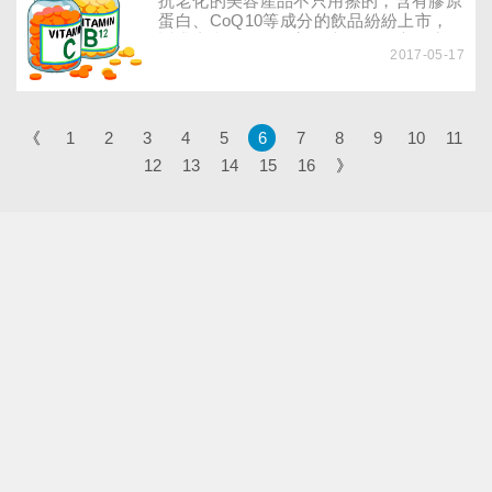
抗老化的美容產品不只用擦的，含有膠原
蛋白、CoQ10等成分的飲品紛紛上市，
訴求由內而外散發美麗光彩，到底外擦
2017-05-17
好，還是內服好？這些美容元素，又在哪
些天然食物裡找得到？
《
1
2
3
4
5
6
7
8
9
10
11
12
13
14
15
16
》