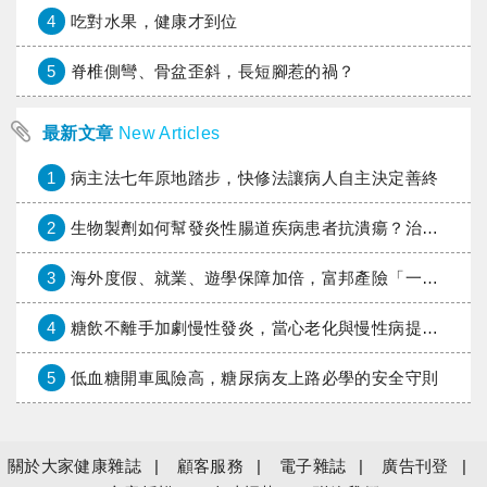
4
吃對水果，健康才到位
5
脊椎側彎、骨盆歪斜，長短腳惹的禍？
最新文章
New Articles
1
病主法七年原地踏步，快修法讓病人自主決定善終
2
生物製劑如何幫發炎性腸道疾病患者抗潰瘍？治療進展與健保給付困境一次看
3
海外度假、就業、遊學保障加倍，富邦產險「一期逐夢」專案加碼遠距醫療與緊急救援
4
糖飲不離手加劇慢性發炎，當心老化與慢性病提早報到
5
低血糖開車風險高，糖尿病友上路必學的安全守則
關於大家健康雜誌
顧客服務
電子雜誌
廣告刊登