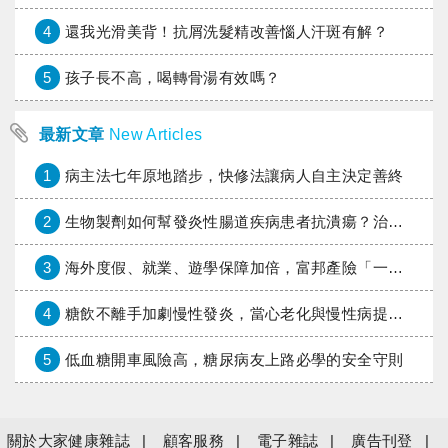
4
還我光滑美背！抗屑洗髮精改善惱人汗斑有解？
5
孩子長不高，喝轉骨湯有效嗎？
最新文章
New Articles
1
病主法七年原地踏步，快修法讓病人自主決定善終
2
生物製劑如何幫發炎性腸道疾病患者抗潰瘍？治療進展與健保給付困境一次看
3
海外度假、就業、遊學保障加倍，富邦產險「一期逐夢」專案加碼遠距醫療與緊急救援
4
糖飲不離手加劇慢性發炎，當心老化與慢性病提早報到
5
低血糖開車風險高，糖尿病友上路必學的安全守則
關於大家健康雜誌
顧客服務
電子雜誌
廣告刊登