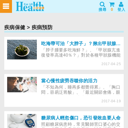
搜尋
0
登入
疾病保健
> 疾病預防
吃海帶可治「大脖子」？揪出甲狀腺亢進6大誤解
「脖子腫要多吃海鮮？」、「甲狀腺亢進
復發率高達40％？」對於各種甲狀腺機能
亢進的傳聞，還有老祖母的治療偏方，如
2017-04-25
何判斷其真假？想對症治療，不妨先看專
家怎麼說。
當心慢性疲勞吞噬你的活力
「不知為何，睡再多都覺得累」、「胸口
悶，容易泛胃酸」、「最近關節會痛，眼
睛易酸」……當有這些症狀，就醫時又查
2017-04-19
不出病因，也許是身體透支而誘發慢性疲
勞症候群。不過，可別小看它的威力，它
還可能造成慢性疾病。
糖尿病人輕忽傷口，恐引發敗血要人命
照顧糖尿病患時，常見醫師苦口婆心的交