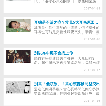
代，「要小心患者的傷口，以免細菌感
染，併發敗血症。」何為敗血症？它真嚴
2017-04-18
重到會威脅生命安危？
耳鳴是不治之症？常見5大耳鳴原因，怎麼治療
耳鳴是生活中常見的小問題，但持續性的
耳鳴也可能是突發性聽覺喪失、聽覺中樞
病變的徵兆！甚至有些疾病引起的耳鳴難
2017-04-18
以治癒。耳鳴究竟如何引發，又該如何治
療？
別以為中風不會找上你
腦血管疾病連續數年都在十大死因前3
名。腦中風已不再是遙遠名詞，每51分鐘
即有人因此喪命，你還不提防嗎？
2017-04-17
別當「低頭族」！當心頸部椎間盤突出
還在低頭滑手機？當心長時間低頭姿勢讓
頸部肌肉緊繃，輕則引起頸部筋膜炎、嚴
重造成頸椎椎間盤突出，讓人苦不堪言！
2017-04-16