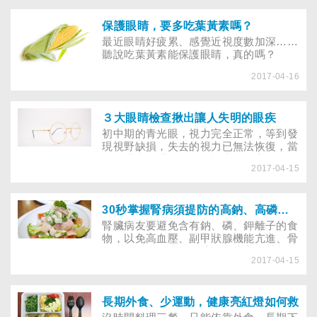
保護眼睛，要多吃葉黃素嗎？
最近眼睛好疲累、感覺近視度數加深……
聽說吃葉黃素能保護眼睛，真的嗎？
2017-04-16
３大眼睛檢查揪出讓人失明的眼疾
初中期的青光眼，視力完全正常，等到發
現視野缺損，失去的視力已無法恢復，當
視網膜出現「裂孔」，視力可能完全正
2017-04-15
常，如果沒有深入做眼底檢查，一旦裂孔
演變成視網膜剝離，就可能失明……想避
免失明危機，只檢查「視力」是不夠的，
還要加上「眼壓、眼底檢查」，才能徹底
30秒掌握腎病須提防的高鈉、高磷、高鉀食物
確保眼睛的健康！
腎臟病友要避免含有鈉、磷、鉀離子的食
物，以免高血壓、副甲狀腺機能亢進、骨
骼病變……哪些食物該敬而遠之？營養師
2017-04-15
報你知！
長期外食、少運動，健康亮紅燈如何救