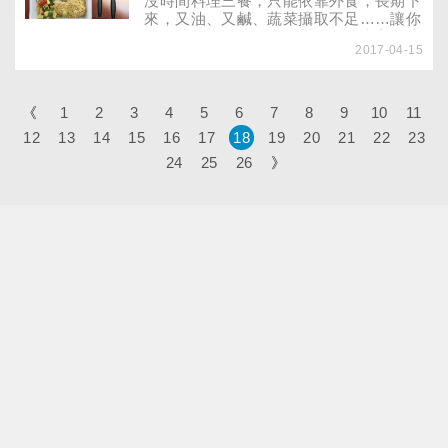
沒時間料理三餐，只能依靠外食，長期下
來，又油、又鹹、蔬菜攝取不足……讓你
總是感覺疲憊或渾身不對勁嗎？當心再這
2017-04-15
樣吃下去，三高、胃疾找上你。讓營養師
告訴你外食小技巧，從今天起開始聰明
吃！
《
1
2
3
4
5
6
7
8
9
10
11
12
13
14
15
16
17
18
19
20
21
22
23
24
25
26
》